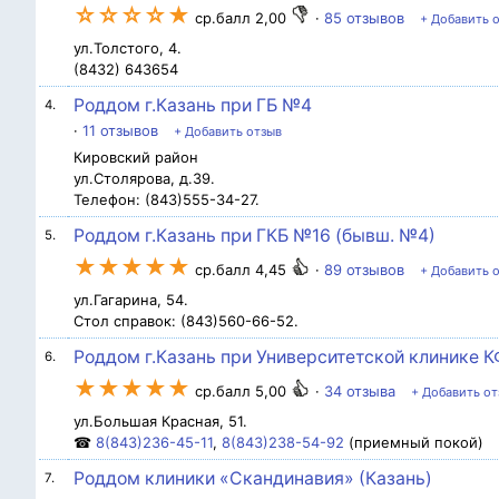
☆☆☆☆★
ср.балл 2,00
·
85 отзывов
+ Добавить 
ул.Толстого, 4.
(8432) 643654
Роддом г.Казань при ГБ №4
4.
·
11 отзывов
+ Добавить отзыв
Кировский район
ул.Столярова, д.39.
Телефон: (843)555-34-27.
Роддом г.Казань при ГКБ №16 (бывш. №4)
5.
★★★★★
ср.балл 4,45
·
89 отзывов
+ Добавить 
ул.Гагарина, 54.
Стол справок: (843)560-66-52.
Роддом г.Казань при Университетской клинике К
6.
★★★★★
ср.балл 5,00
·
34 отзыва
+ Добавить от
ул.Большая Красная, 51.
☎
8(843)236-45-11
,
8(843)238-54-92
(приемный покой)
Роддом клиники «Скандинавия» (Казань)
7.