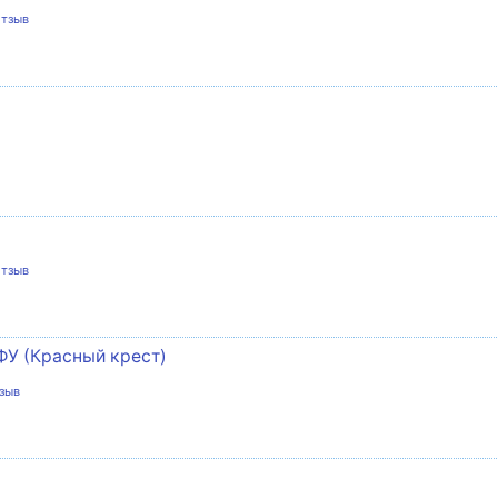
отзыв
отзыв
ФУ (Красный крест)
зыв