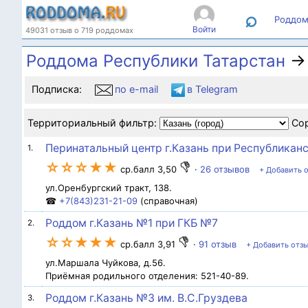
⌕
Роддом
Войти
49031 отзыв о 719 роддомах
Роддома Республики Татарстан
→ 
Подписка:
по e-mail
в Telegram
Территориальный фильтр:
Со
Перинатальный центр г.Казань при Республикан
1.
☆☆☆★★
ср.балл 3,50
·
26 отзывов
+ Добавить 
ул.Оренбургский тракт, 138.
☎
+7(843)231-21-09
(справочная)
Роддом г.Казань №1 при ГКБ №7
2.
☆☆★★★
ср.балл 3,91
·
91 отзыв
+ Добавить отз
ул.Маршала Чуйкова, д.56.
Приёмная родильного отделения: 521-40-89.
Роддом г.Казань №3 им. В.С.Груздева
3.