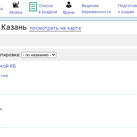
Список
Ведение
Подготов
а
в роддом
беременности
к родам
Мойка
Врачи
Казань
посмотреть на карте
ртировка:
ской КБ
отзыв
ыв