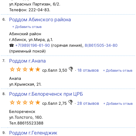
ул.Красных Партизан, 6/2.
Телефон: 222-04-83.
Роддом Абинского района
6.
+ Добавить отзыв
Абинский район
г.Абинск, ул.Мира, д.1.
☎
+7(989)196-61-90
(горячая линия),
8(861)505-34-80
(приемный покой)
Роддом г.Анапа
7.
☆☆☆★★
ср.балл 3,50
·
18 отзывов
+ Добавить отзыв
Анапа
ул.Крымская, 21.
Роддом г.Белореченск при ЦРБ
8.
☆☆☆☆★
ср.балл 2,75
·
28 отзывов
+ Добавить отзыв
Белореченск
ул.Толстого, 160.
Тел.88615523388
Роддом г.Геленджик
9.