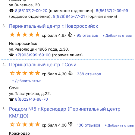
ул.Энгельса, 20.
☎
8(86137)2-00-20
(приемное отделение),
8(86137)2-39-99
(родовое отделение),
8(928)845-77-21
(горячая линия)
Перинатальный центр г.Новороссийск
3.
★★★★★
ср.балл 4,67
·
95 отзывов
+ Добавить отзыв
Новороссийск
ул.Революции 1905 года, д.30.
☎
+7(993)999-69-00
(горячая линия)
Перинатальный центр г.Сочи
4.
☆★★★★
ср.балл 4,30
·
338 отзывов
+ Добавить отзыв
Сочи
ул.Пластунская, д.22.
☎
8(8622)46-88-70
Роддом №5 г.Краснодар (Перинатальный центр
5.
КМЛДО)
☆☆★★★
ср.балл 4,00
·
100 отзывов
+ Добавить отзыв
Краснодар