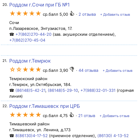
Роддом г.Сочи при ГБ №1
20.
★★★★★
ср.балл 5,00
·
2 отзыва
+ Добавить отзыв
Сочи
п.Лазаревское, Энтузиастов, 17.
☎
+7(862)270-44-20
(зав. акушерским отделением),
+7(862)270-45-04
Роддом г.Темрюк
21.
☆☆★★★
ср.балл 3,90
·
44 отзыва
+ Добавить отзыв
Темрюкский район
г.Темрюк, ул.Октябрьская, 184.
☎
(86148)5-42-21
,
(86148)5-29-10
,
+7(988)32-01-331
(горячая
линия)
Роддом г.Тимашевск при ЦРБ
22.
★★★★★
ср.балл 4,75
·
21 отзыв
+ Добавить отзыв
Тимашевский район
г.Тимашевск, ул. Ленина, д.173
☎
8(86130)4-17-52
(приемное отделение),
(86130) 4-13-52