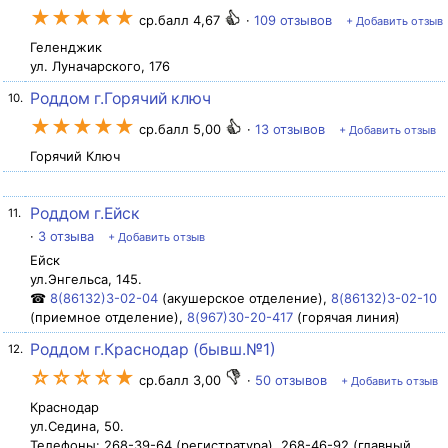
★★★★★
ср.балл 4,67
·
109 отзывов
+ Добавить отзыв
Геленджик
ул. Луначарского, 176
Роддом г.Горячий ключ
10.
★★★★★
ср.балл 5,00
·
13 отзывов
+ Добавить отзыв
Горячий Ключ
Роддом г.Ейск
11.
·
3 отзыва
+ Добавить отзыв
Ейск
ул.Энгельса, 145.
☎
8(86132)3-02-04
(акушерское отделение),
8(86132)3-02-10
(приемное отделение),
8(967)30-20-417
(горячая линия)
Роддом г.Краснодар (бывш.№1)
12.
☆☆☆☆★
ср.балл 3,00
·
50 отзывов
+ Добавить отзыв
Краснодар
ул.Седина, 50.
Телефоны: 268-39-64 (регистратура), 268-46-92 (главный