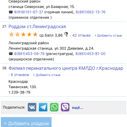
Северский район
станица Северская, ул.Базарная, 15.
☎
8(918)151-67-37
(горячая линия),
8(861)662-13-76
(приемное отделение )
Роддом ст.Ленинградская
27.
☆☆★★★
ср.балл 3,86
·
42 отзыва
+ Добавить отзыв
Ленинградский район
Ленинградская станица, ул.302 Дивизии, д.24.
☎
8(861)453-09-79
(регистратура),
8(861)453-81-00
(акушерское отделение)
Филиал перинатального центра КМЛДО г.Краснодар
28.
·
6 отзывов
+ Добавить отзыв
Краснодар
Таманская, 130.
т.239-38-79
Поделиться:
ещё...
+ Добавить роддом