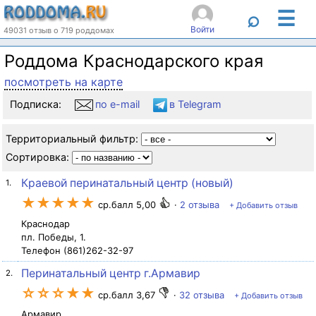
☰
⌕
Войти
49031 отзыв о 719 роддомах
Роддома Краснодарского края
посмотреть на карте
Подписка:
по e-mail
в Telegram
Территориальный фильтр:
Сортировка:
Краевой перинатальный центр (новый)
1.
★★★★★
ср.балл 5,00
·
2 отзыва
+ Добавить отзыв
Краснодар
пл. Победы, 1.
Телефон (861)262-32-97
Перинатальный центр г.Армавир
2.
☆☆☆★★
ср.балл 3,67
·
32 отзыва
+ Добавить отзыв
Армавир