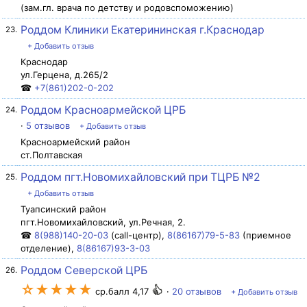
(зам.гл. врача по детству и родовспоможению)
Роддом Клиники Екатерининская г.Краснодар
23.
+ Добавить отзыв
Краснодар
ул.Герцена, д.265/2
☎
+7(861)202-0-202
Роддом Красноармейской ЦРБ
24.
·
5 отзывов
+ Добавить отзыв
Красноармейский район
ст.Полтавская
Роддом пгт.Новомихайловский при ТЦРБ №2
25.
+ Добавить отзыв
Туапсинский район
пгт.Новомихайловский, ул.Речная, 2.
☎
8(988)140-20-03
(call-центр),
8(86167)79-5-83
(приемное
отделение),
8(86167)93-3-03
Роддом Северской ЦРБ
26.
☆★★★★
ср.балл 4,17
·
20 отзывов
+ Добавить отзыв