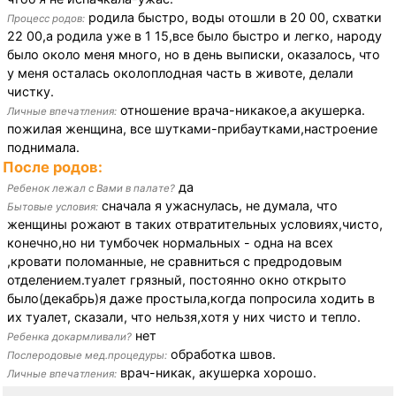
родила быстро, воды отошли в 20 00, схватки
Процесс родов:
22 00,а родила уже в 1 15,все было быстро и легко, народу
было около меня много, но в день выписки, оказалось, что
у меня осталась околоплодная часть в животе, делали
чистку.
отношение врача-никакое,а акушерка.
Личные впечатления:
пожилая женщина, все шутками-прибаутками,настроение
поднимала.
После родов:
да
Ребенок лежал с Вами в палате?
сначала я ужаснулась, не думала, что
Бытовые условия:
женщины рожают в таких отвратительных условиях,чисто,
конечно,но ни тумбочек нормальных - одна на всех
,кровати поломанные, не сравниться с предродовым
отделением.туалет грязный, постоянно окно открыто
было(декабрь)я даже простыла,когда попросила ходить в
их туалет, сказали, что нельзя,хотя у них чисто и тепло.
нет
Ребенка докармливали?
обработка швов.
Послеродовые мед.процедуры:
врач-никак, акушерка хорошо.
Личные впечатления: