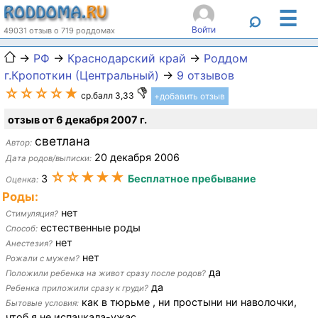
☰
⌕
Войти
49031 отзыв о 719 роддомах
→
РФ
→
Краснодарский край
→
Роддом
г.Кропоткин (Центральный)
→
9 отзывов
☆☆☆☆★
ср.балл 3,33
+добавить отзыв
отзыв от 6 декабря 2007 г.
светлана
Автор:
20 декабря 2006
Дата родов/выписки:
☆☆★★★
3
Бесплатное пребывание
Оценка:
Роды:
нет
Стимуляция?
естественные роды
Способ:
нет
Анестезия?
нет
Рожали с мужем?
да
Положили ребенка на живот сразу после родов?
да
Ребенка приложили сразу к груди?
как в тюрьме , ни простыни ни наволочки,
Бытовые условия:
чтоб я не испачкала-ужас.