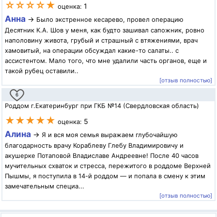
☆☆☆☆★
1
оценка:
Анна
→
Было экстренное кесарево, провел операцию
Десятник К.А. Шов у меня, как будто зашивал сапожник, ровно
наполовину живота, грубый и страшный с втяжениями, врач
хамовитый, на операции обсуждал какие-то салаты.. с
ассистентом. Мало того, что мне удалили часть органов, еще и
такой рубец оставили..
[отзыв полностью]
6
Роддом г.Екатеринбург при ГКБ №14 (Свердловская область)
★★★★★
5
оценка:
Алина
→
Я и вся моя семья выражаем глубочайшую
благодарность врачу Кораблеву Глебу Владимировичу и
акушерке Потаповой Владиславе Андреевне! После 40 часов
мучительных схваток и стресса, пережитого в роддоме Верхней
Пышмы, я поступила в 14-й роддом — и попала в смену к этим
замечательным специа...
[отзыв полностью]