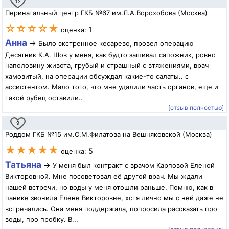
12
Перинатальный центр ГКБ №67 им.Л.А.Ворохобова (Москва)
☆☆☆☆★
1
оценка:
Анна
→
Было экстренное кесарево, провел операцию
Десятник К.А. Шов у меня, как будто зашивал сапожник, ровно
наполовину живота, грубый и страшный с втяжениями, врач
хамовитый, на операции обсуждал какие-то салаты.. с
ассистентом. Мало того, что мне удалили часть органов, еще и
такой рубец оставили..
[отзыв полностью]
9
Роддом ГКБ №15 им.О.М.Филатова на Вешняковской (Москва)
★★★★★
5
оценка:
Татьяна
→
У меня был контракт с врачом Карповой Еленой
Викторовной. Мне посоветовал её другой врач. Мы ждали
нашей встречи, но воды у меня отошли раньше. Помню, как в
панике звонила Елене Викторовне, хотя лично мы с ней даже не
встречались. Она меня поддержала, попросила рассказать про
воды, про пробку. В...