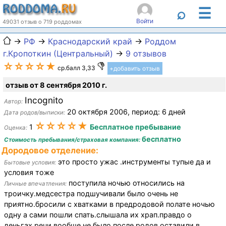
☰
⌕
Войти
49031 отзыв о 719 роддомах
→
РФ
→
Краснодарский край
→
Роддом
г.Кропоткин (Центральный)
→
9 отзывов
☆☆☆☆★
ср.балл 3,33
+добавить отзыв
отзыв от 8 сентября 2010 г.
Incognito
Автор:
20 октября 2006, период: 6 дней
Дата родов/выписки:
☆☆☆☆★
1
Бесплатное пребывание
Оценка:
бесплатно
Стоимость пребывания/страховая компания:
Дородовое отделение:
это просто ужас .инструменты тупые да и
Бытовые условия:
условия тоже
поступила ночью относились на
Личные впечатления:
троичку.медсестра подшучивали было очень не
приятно.бросили с хватками в предродовой полате ночью
одну а сами пошли спать.слышала их храп.правдо о
деньгах речи вообще не было.после родов оставили в