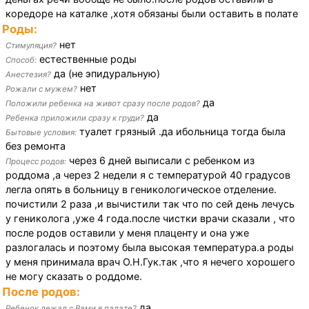
коредоре на каталке ,хотя обязаны были оставить в полате
Роды:
нет
Стимуляция?
естественные роды
Способ:
да (не эпидуральную)
Анестезия?
нет
Рожали с мужем?
да
Положили ребенка на живот сразу после родов?
да
Ребенка приложили сразу к груди?
туалет грязный .да ибольница тогда была
Бытовые условия:
без ремонта
через 6 дней выписали с ребенком из
Процесс родов:
роддома ,а через 2 недели я с температурой 40 градусов
легла опять в больницу в геникологическое отделение.
почистили 2 раза ,и вычистили так что по сей день лечусь
у гениколога ,уже 4 года.после чистки врачи сказали , что
после родов оставили у меня плаценту и она уже
разлогалась и поэтому была высокая температура.а роды
у меня принимала врач О.Н.Гук.так ,что я нечего хорошего
не могу сказать о роддоме.
После родов:
да
Ребенок лежал с Вами в палате?