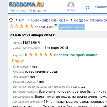
⌕
Роддом
Войти
49031 отзыв о 719 роддомах
→
РФ
→
Красноярский край
→
Роддом г.Красно
☆☆★★★
ср.балл 4,00
+добавить отзыв
отзыв от 21 января 2014 г.
Наталия
Автор:
11 января 2014
Дата родов/выписки:
★★★★★
5
Бесплатное пребывание
Оценка:
Роды:
нет
Стимуляция?
естественные роды
Способ:
нет
Анестезия?
нет
Рожали с мужем?
да
Положили ребенка на живот сразу после родов?
Все очень понравилось, все было чисто
Бытовые условия:
Были тяжелые роды, но врачи очень пом
Процесс родов:
11-го января родила сына, принима
Личные впечатления:
прошло хорошо. Она смогла найти нужные слова, чтоб