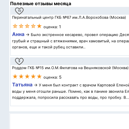
Полезные отзывы месяца
10
Перинатальный центр ГКБ №67 им.Л.А.Ворохобова (Москва)
☆☆☆☆★
1
оценка:
Анна
→
Было экстренное кесарево, провел операцию Десят
грубый и страшный с втяжениями, врач хамовитый, на операц
органов, еще и такой рубец оставили..
9
Роддом ГКБ №15 им.О.М.Филатова на Вешняковской (Москва)
★★★★★
5
оценка:
Татьяна
→
У меня был контракт с врачом Карповой Елено
воды у меня отошли раньше. Помню, как в панике звонила Ел
поддержала, попросила рассказать про воды, про пробку. В..