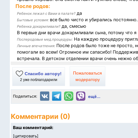
После родов:
да
Ребенок лежал с Вами в палате?
все было чисто и убирались постоянно.
Бытовые условия:
да, смесью
Ребенка докармливали?
В первые дни врачи докармливали сына, потому что я 
На каждую процедуру пригла
Послеродовые мед.процедуры:
После родов было тоже не просто, н
Личные впечатления:
помогали во всем! Огромное им сапасибо! Поддержив
встречала. В детском отделении врачи очень нежно 
Пожаловаться
Спасибо автору!
модератору
2
уже поблагодарили
Поделиться:
ещё...
Комментарии (0)
Ваш комментарий:
[
цитировать
]