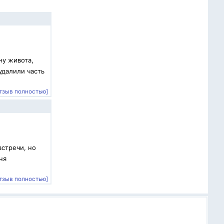
ну живота,
удалили часть
тзыв полностью]
встречи, но
ня
тзыв полностью]