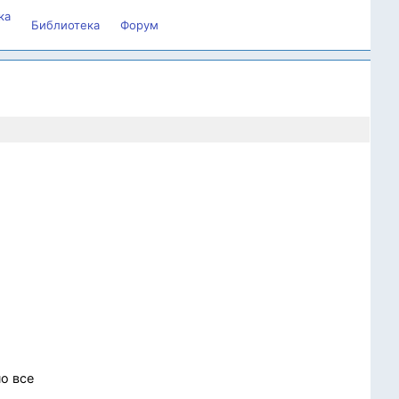
ка
Библиотека
Форум
о все