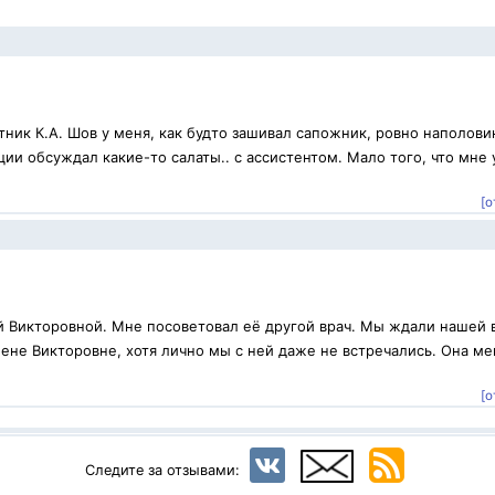
ник К.А. Шов у меня, как будто зашивал сапожник, ровно наполови
ии обсуждал какие-то салаты.. с ассистентом. Мало того, что мне 
[о
й Викторовной. Мне посоветовал её другой врач. Мы ждали нашей 
ене Викторовне, хотя лично мы с ней даже не встречались. Она ме
.
[о
Следите за отзывами: