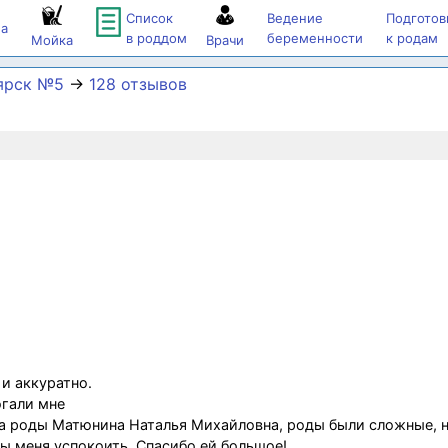
Список
Ведение
Подготов
а
в роддом
беременности
к родам
Мойка
Врачи
ярск №5
→
128 отзывов
 и аккуратно.
огали мне
ла роды Матюнина Наталья Михайловна, роды были сложные, н
ы меня успокоить. Спасибо ей большое!