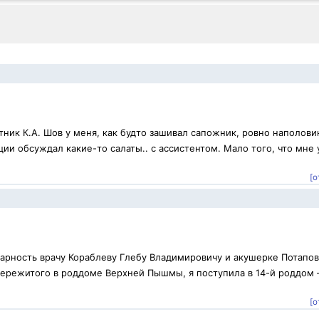
ник К.А. Шов у меня, как будто зашивал сапожник, ровно наполови
ии обсуждал какие-то салаты.. с ассистентом. Мало того, что мне 
[о
арность врачу Кораблеву Глебу Владимировичу и акушерке Потапо
 пережитого в роддоме Верхней Пышмы, я поступила в 14-й роддом 
[о