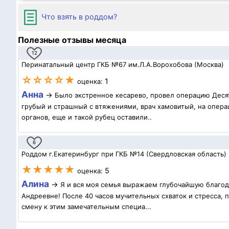
Что взять в роддом?
Полезные отзывы месяца
12
Перинатальный центр ГКБ №67 им.Л.А.Ворохобова (Москва)
☆☆☆☆★
1
оценка:
Анна
→
Было экстренное кесарево, провел операцию Десят
грубый и страшный с втяжениями, врач хамовитый, на операц
органов, еще и такой рубец оставили..
6
Роддом г.Екатеринбург при ГКБ №14 (Свердловская область)
★★★★★
5
оценка:
Алина
→
Я и вся моя семья выражаем глубочайшую благод
Андреевне! После 40 часов мучительных схваток и стресса,
смену к этим замечательным специа...