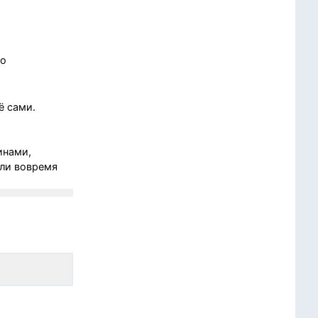
 о
ё сами.
инами,
али вовремя