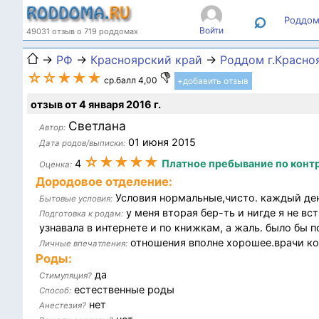
⌕
Роддом
Войти
49031 отзыв о 719 роддомах
→
РФ
→
Красноярский край
→
Роддом г.Красно
☆☆★★★
ср.балл 4,00
+добавить отзыв
отзыв от 4 января 2016 г.
Светлана
Автор:
01 июня 2015
Дата родов/выписки:
☆★★★★
4
Платное пребывание по контр
Оценка:
Дородовое отделение:
Условия нормальные,чисто. каждый ден
Бытовые условия:
у меня вторая бер-ть и нигде я не вс
Подготовка к родам:
узнавала в интернете и по книжкам, а жаль. было бы п
отношения вполне хорошее.врачи ко
Личные впечатления:
Роды:
да
Стимуляция?
естественные роды
Способ:
нет
Анестезия?