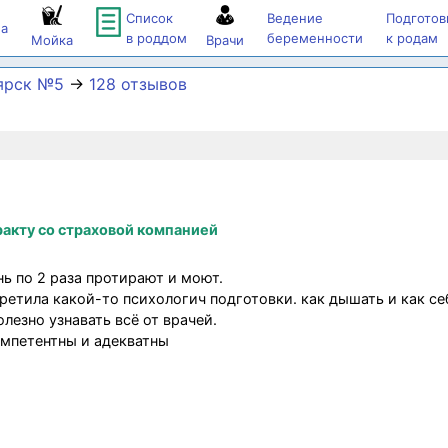
Список
Ведение
Подготов
а
в роддом
беременности
к родам
Мойка
Врачи
ярск №5
→
128 отзывов
акту со страховой компанией
ь по 2 раза протирают и моют.
третила какой-то психологич подготовки. как дышать и как се
олезно узнавать всё от врачей.
мпетентны и адекватны