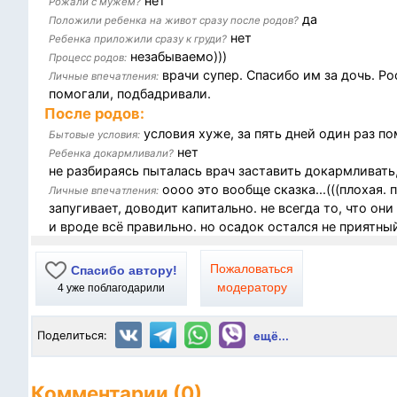
нет
Рожали с мужем?
да
Положили ребенка на живот сразу после родов?
нет
Ребенка приложили сразу к груди?
незабываемо)))
Процесс родов:
врачи супер. Спасибо им за дочь. Ро
Личные впечатления:
помогали, подбадривали.
После родов:
условия хуже, за пять дней один раз по
Бытовые условия:
нет
Ребенка докармливали?
не разбираясь пыталась врач заставить докармливать,
оооо это вообще сказка...(((плохая.
Личные впечатления:
запугивает, доводит капитально. не всегда то, что он
и вроде всё правильно. но осадок остался не приятны
Пожаловаться
Спасибо автору!
модератору
4
уже поблагодарили
Поделиться:
ещё...
Комментарии (0)