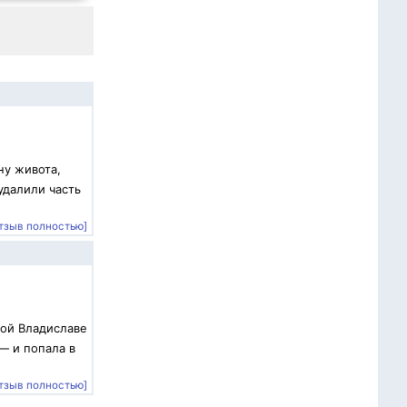
ну живота,
удалили часть
тзыв полностью]
вой Владиславе
— и попала в
тзыв полностью]