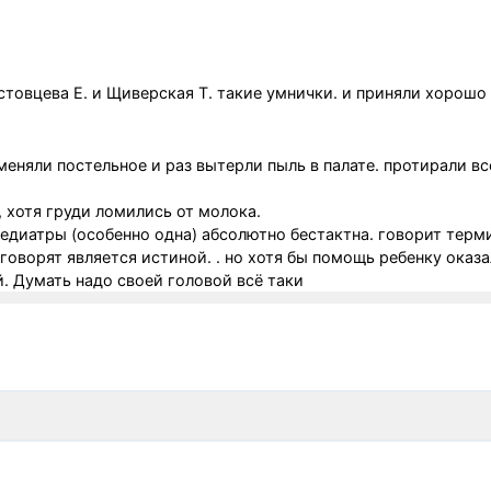
стовцева Е. и Щиверская Т. такие умнички. и приняли хорошо
меняли постельное и раз вытерли пыль в палате. протирали вс
 хотя груди ломились от молока.
 педиатры (особенно одна) абсолютно бестактна. говорит терм
и говорят является истиной. . но хотя бы помощь ребенку оказ
й. Думать надо своей головой всё таки