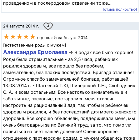
проведенном в послеродовом отделении тоже...
[отзыв полностью]
24 августа 2014 г.
4
★★★★★
5
оценка:
за Август 2014
[естественные роды с мужем]
Александра Ермолаева
→ В родах все было хорошо!
Роды были стремительные - за 2,5 часа, ребеночек
родился здоровым, все прошло без проблем,
замечательно, без плохих последствий. Бригада отличная!
Огромное спасибо замечательной бригаде, работавшей
13.08.2014 г. - Шагеевой Т.Ю, Шиверской Т.Н., Слободяник
С. А. и всем остальным! Все настолько внимательные и
заботливые, ласковые, постарались меня отвлечь,
настроить на рациональный лад, так чтобы и ребеночек
здоровым родился, и без последствий для моего женского
здоровья. Все хорошо объясняли, поддерживали меня, мы
очень благодарны за их Великий труд, за то, что помогли
появиться на свет нашей доченьке! Очень хорошее
отношение к партнерским родам, с мужем общались тоже