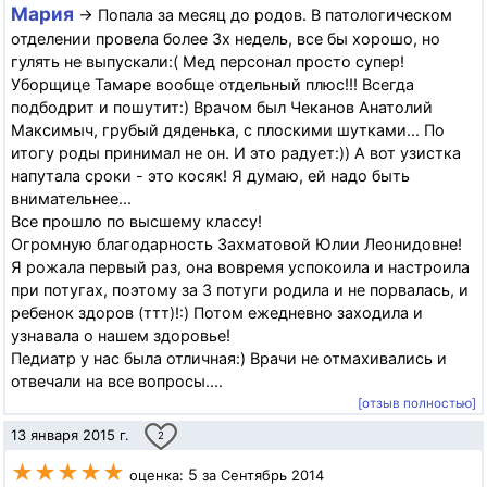
Мария
→ Попала за месяц до родов. В патологическом
отделении провела более 3х недель, все бы хорошо, но
гулять не выпускали:( Мед персонал просто супер!
Уборщице Тамаре вообще отдельный плюс!!! Всегда
подбодрит и пошутит:) Врачом был Чеканов Анатолий
Максимыч, грубый дяденька, с плоскими шутками... По
итогу роды принимал не он. И это радует:)) А вот узистка
напутала сроки - это косяк! Я думаю, ей надо быть
внимательнее...
Все прошло по высшему классу!
Огромную благодарность Захматовой Юлии Леонидовне!
Я рожала первый раз, она вовремя успокоила и настроила
при потугах, поэтому за 3 потуги родила и не порвалась, и
ребенок здоров (ттт)!:) Потом ежедневно заходила и
узнавала о нашем здоровье!
Педиатр у нас была отличная:) Врачи не отмахивались и
отвечали на все вопросы....
[отзыв полностью]
13 января 2015 г.
2
★★★★★
5
оценка:
за Сентябрь 2014