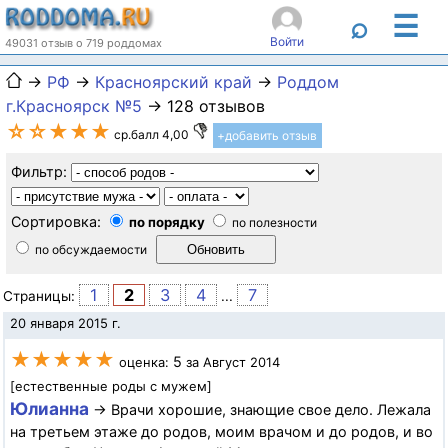
☰
⌕
Войти
49031 отзыв о 719 роддомах
→
РФ
→
Красноярский край
→
Роддом
г.Красноярск №5
→ 128 отзывов
☆☆★★★
ср.балл 4,00
+добавить отзыв
Фильтр:
Сортировка:
по порядку
по полезности
по обсуждаемости
1
2
3
4
7
Страницы:
...
20 января 2015 г.
★★★★★
5
оценка:
за Август 2014
[естественные роды с мужем]
Юлианна
→ Врачи хорошие, знающие свое дело. Лежала
на третьем этаже до родов, моим врачом и до родов, и во