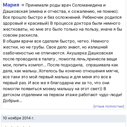
Мария
→ Принимали роды врач Соломанидина и
Дашковская (имена и отчества, к сожалению, не помню).
Все прошло быстро и без осложнений. Ребеночек родился
здоровый и красивый) В процессе доктора были немного
жестковаты, но мне это было только на пользу, иначе я бы
совсем раскисла.
В общем врачи все сделали быстро, четко. Немного
жестки, но не грубы. Свое дело знают, но излишней
озабоченостью не отличаются. Акушерка Дашковская
после проводила в палату , помогла лечь,принесла вещи
мои, попить компот... После подходила, спрашивала как
дела, как малыш..Хотелось бы конечно отношения мягче,
все таки это мой первый малыш и для меня это все в
первый раз. И все же я благодарна им за то, что они
помогли появиться моему малышу на этот свет)) В
детском отделении на первом этаже работают чудо-люди!
Добрые...
[отзыв полностью]
10 ноября 2014 г.