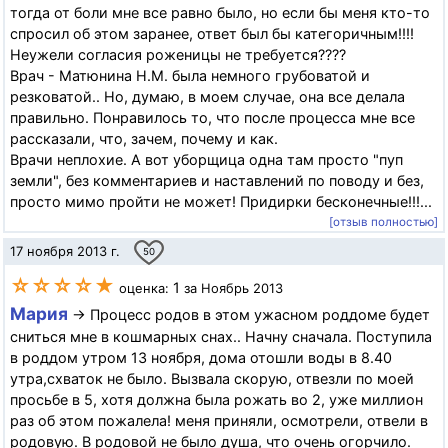
тогда от боли мне все равно было, но если бы меня кто-то
спросил об этом заранее, ответ был бы категоричным!!!!
Неужели согласия роженицы не требуется????
Врач - Матюнина Н.М. была немного грубоватой и
резковатой.. Но, думаю, в моем случае, она все делала
правильно. Понравилось то, что после процесса мне все
рассказали, что, зачем, почему и как.
Врачи неплохие. А вот уборщица одна там просто "пуп
земли", без комментариев и наставлений по поводу и без,
просто мимо пройти не может! Придирки бесконечные!!!...
[отзыв полностью]
17 ноября 2013 г.
50
☆☆☆☆★
1
оценка:
за Ноябрь 2013
Мария
→ Процесс родов в этом ужасном роддоме будет
сниться мне в кошмарных снах.. Начну сначала. Поступила
в роддом утром 13 ноября, дома отошли воды в 8.40
утра,схваток не было. Вызвала скорую, отвезли по моей
просьбе в 5, хотя должна была рожать во 2, уже миллион
раз об этом пожалела! меня приняли, осмотрели, отвели в
родовую. В родовой не было душа, что очень огорчило.