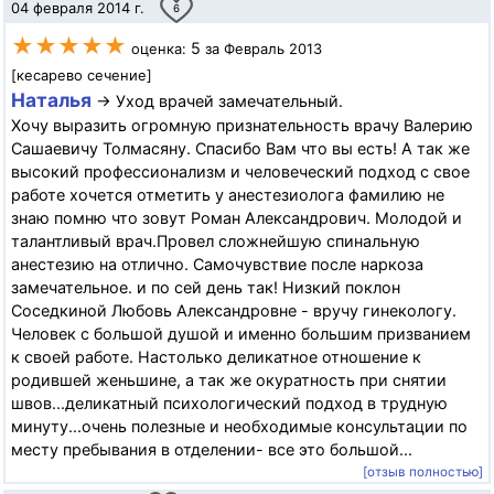
04 февраля 2014 г.
6
★★★★★
5
оценка:
за Февраль 2013
[кесарево сечение]
Наталья
→ Уход врачей замечательный.
Хочу выразить огромную признательность врачу Валерию
Сашаевичу Толмасяну. Спасибо Вам что вы есть! А так же
высокий профессионализм и человеческий подход с свое
работе хочется отметить у анестезиолога фамилию не
знаю помню что зовут Роман Александрович. Молодой и
талантливый врач.Провел сложнейшую спинальную
анестезию на отлично. Самочувствие после наркоза
замечательное. и по сей день так! Низкий поклон
Соседкиной Любовь Александровне - вручу гинекологу.
Человек с большой душой и именно большим призванием
к своей работе. Настолько деликатное отношение к
родившей женьшине, а так же окуратность при снятии
швов...деликатный психологический подход в трудную
минуту...очень полезные и необходимые консультации по
месту пребывания в отделении- все это большой...
[отзыв полностью]