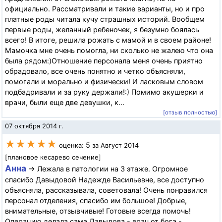
официально. Рассматривали и такие варианты, но и про
платные роды читала кучу страшных историй. Вообщем
первые роды, желанный ребеночек, я безумно боялась
всего! В итоге, решила рожать с мамой и в своем районе!
Мамочка мне очень помогла, ни сколько не жалею что она
была рядом:)Отношение персонала меня очень приятно
обрадовало, все очень понятно и четко объясняли,
помогали и морально и физически! И ласковым словом
подбадривали и за руку держали!:) Помимо акушерки и
врачи, были еще две девушки, к...
[отзыв полностью]
07 октября 2014 г.
★★★★★
5
оценка:
за Август 2014
[плановое кесарево сечение]
Анна
→ Лежала в патологии на 3 этаже. Огромное
спасибо Давыдовой Надежде Васильевне, все доступно
объясняла, рассказывала, советовала! Очень понравился
персонал отделения, спасибо им большое! Добрые,
внимательные, отзывчивые! Готовые всегда помочь!
Операцию делала сама Давыдова - врач от бога -