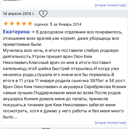
[отзыв полностью]
14 апреля 2014 г.
4
★★★★★
5
оценка:
за Январь 2014
Екатерина
→ В дородовом отделении все понравилось,
отношение всех врачей,как кормят, даже уборщицы все
приветливые были.
Мучилась всю ночь, в итоге поставили слабую родовую
деятельность.Утром пришел врач Оюн Ким
Николаевич.Классный врач он мне в итоге поставил
капельницу,чтоб шейка быстрей открылась.И когда уже
начались роды,слушала его иначе вся бы порвалась.В
итоге в 11 утра 11 января родила сыночка 3970кг и 56 рост.
Врач Оюн Ким Николаевич и акушерка Серебрякова Ксения
самые лучшие.Поддерживали меня во всем.После родов
акушерка Ксения довела меня до палаты, принесла
покушать,в течении дня Ким Николаевич забегал меня
посмотреть, хотя я думаю у него работы и без меня много
было....
[отзыв полностью]