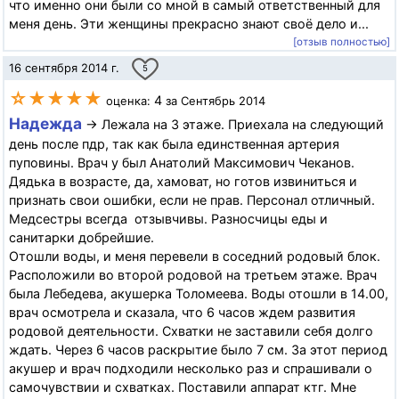
что именно они были со мной в самый ответственный для
меня день. Эти женщины прекрасно знают своё дело и...
[отзыв полностью]
16 сентября 2014 г.
5
☆★★★★
4
оценка:
за Сентябрь 2014
Надежда
→ Лежала на 3 этаже. Приехала на следующий
день после пдр, так как была единственная артерия
пуповины. Врач у был Анатолий Максимович Чеканов.
Дядька в возрасте, да, хамоват, но готов извиниться и
признать свои ошибки, если не прав. Персонал отличный.
Медсестры всегда отзывчивы. Разносчицы еды и
санитарки добрейшие.
Отошли воды, и меня перевели в соседний родовый блок.
Расположили во второй родовой на третьем этаже. Врач
была Лебедева, акушерка Толомеева. Воды отошли в 14.00,
врач осмотрела и сказала, что 6 часов ждем развития
родовой деятельности. Схватки не заставили себя долго
ждать. Через 6 часов раскрытие было 7 см. За этот период
акушер и врач подходили несколько раз и спрашивали о
самочувствии и схватках. Поставили аппарат ктг. Мне