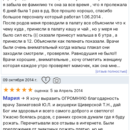
я забыла ее фамилию тк она за все время , что я пролежала
6 дней была 1 раз в рд. Все прошло хорошо, спасибо
большое персоналу который работал 1.06.2014 .
После родов меня проводили в палату все объяснили что к
чему куда , принесли в палату кашу и чай , но у меря не
было сил есть ((( сказали принесут малыша в 6 утра , а
принесли в 12. Объяснили как пеленать показали. Врачи
были очень внимательный когда малыш плакал они
заходили смотрели , проверяли. Равнодушия не было!!
Врачи хорошие , внимательные , хочу отметить женщину
которая каждое утро проверяет мамочек, как она мне...
[отзыв полностью]
09 октября 2014 г.
5
★★★★★
5
оценка:
за Апрель 2014
Мария
→ Я хочу выразить ОГРОМНУЮ благодарность
врачу Захматовой Ю.Л. и акушерки Щиверской Т.Н., дай
Бог им здоровья и всего самого доброго и светлого!
Ужасно боялась родов, с ранних сроков думали где я буду
рожать. Перечитывали все отзывы в интернете. Были
предложения от знакомых рожать платно, но не