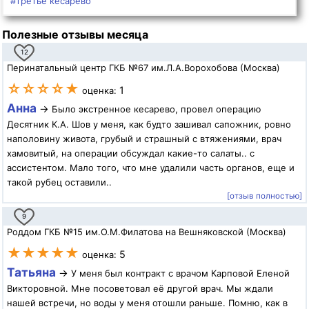
#третье кесарево
Полезные отзывы месяца
12
Перинатальный центр ГКБ №67 им.Л.А.Ворохобова (Москва)
☆☆☆☆★
1
оценка:
Анна
→
Было экстренное кесарево, провел операцию
Десятник К.А. Шов у меня, как будто зашивал сапожник, ровно
наполовину живота, грубый и страшный с втяжениями, врач
хамовитый, на операции обсуждал какие-то салаты.. с
ассистентом. Мало того, что мне удалили часть органов, еще и
такой рубец оставили..
[отзыв полностью]
9
Роддом ГКБ №15 им.О.М.Филатова на Вешняковской (Москва)
★★★★★
5
оценка:
Татьяна
→
У меня был контракт с врачом Карповой Еленой
Викторовной. Мне посоветовал её другой врач. Мы ждали
нашей встречи, но воды у меня отошли раньше. Помню, как в