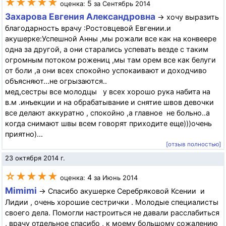
★★★★★
5
оценка:
за Сентябрь 2014
Захарова Евгения Александровна
→ хочу выразить
благодарность врачу :Ростовцевой Евгении.и
акушерке:Успешной Анны ,мы рожали все как на конвеере
одна за другой, а они старались успевать везде с таким
огромным потоком рожениц ,мы там орем все как белуги
от боли ,а они всех спокойно успокаивают и доходчиво
объясняют...не огрызаются..
мед,сестры все молодцы у всех хорошо рука набита на
в.м .инъекции и на обрабатывание и снятие швов девочки
все делают аккуратно , спокойно ,а главное не больно..а
когда снимают швы всем говорят приходите еще)))очень
приятно)...
[отзыв полностью]
23 октября 2014 г.
☆★★★★
4
оценка:
за Июнь 2014
Mimimi
→ Спасибо акушерке Серебряковой Ксении и
Лидии , очень хорошие сестрички . Молодые специалисты
своего дела. Помогли настроиться не давали расслабиться
, врачу отдельное спасибо , к моему большому сожалению