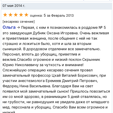
07 мая 2014 г.
★★★★★
5
оценка:
за Февраль 2013
[кесарево сечение]
Ольга
→ Первая, с кем я познакомилась в роддоме № 5
это заведующая Дубняк Оксана Игоревна. Очень вежливая
и приветливая женщина, после общения с ней не так
страшно и ложиться было, хотя и шла за вторым
сынишкой. В дородовом отделении все замечательно.
Персонал, вплоть до уборщиц, приветлив и
вежлив.Спасибо огромное и низкий поклон Скрынник
Юрию Николаевичу за чуткость и внимание!
Сложнейшую операцию кесарево сечения провел
замечательный профессор Цхай Виталий Борисович, при
участии анестезиолога Еремеев Дмитрий Петрович,
Федорец Нина Васильевна. Благодаря Вам на свет
появился мой замечательный сынок! Пришлось повозиться
им со мной здорово, в реанимации 5 дней отвалялась, но
ни грубости, ни равнодушия не увидела даже от младшего
мед. персонала и уборщиц. Спасибо Вам всем огромное и
низкий...