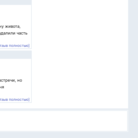
ну живота,
удалили часть
тзыв полностью]
встречи, но
ня
тзыв полностью]