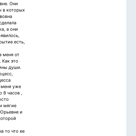
вне. Они
ы в которых
авовна
 сделала
а, а они
оявилось,
рытие есть,
а меня от
 Как это
бины души.
оцесс,
цесса
у меня уже
 8 часов ,
осто
ои мягие
 Юрьевне и
которой
а то что ее