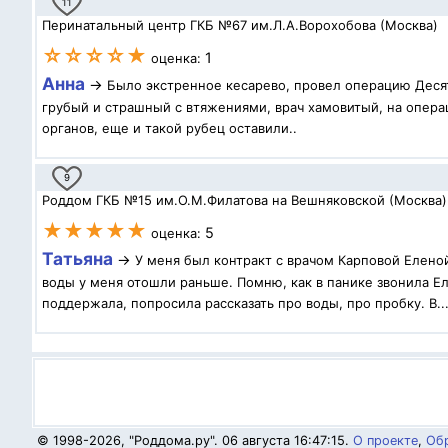
11
Перинатальный центр ГКБ №67 им.Л.А.Ворохобова (Москва)
☆☆☆☆★
1
оценка:
Анна
→
Было экстренное кесарево, провел операцию Десят
грубый и страшный с втяжениями, врач хамовитый, на операц
органов, еще и такой рубец оставили..
9
Роддом ГКБ №15 им.О.М.Филатова на Вешняковской (Москва)
★★★★★
5
оценка:
Татьяна
→
У меня был контракт с врачом Карповой Елено
воды у меня отошли раньше. Помню, как в панике звонила Ел
поддержала, попросила рассказать про воды, про пробку. В..
© 1998-2026, "Роддома.ру". 06 августа 16:47:15.
О проекте
,
Обр