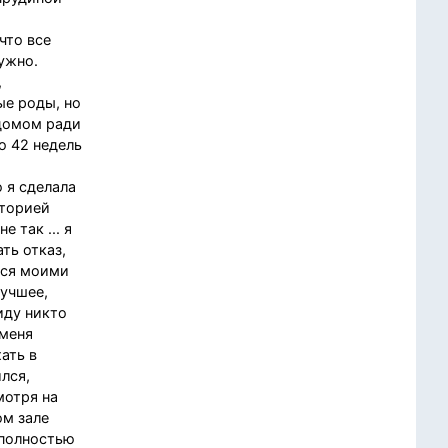
что все
ужно.
,
ые роды, но
ддомом ради
о 42 недель
о я сделала
кторией
 так ... я
ть отказ,
ался моими
лучшее,
иду никто
 меня
ать в
лся,
мотря на
ом зале
 полностью