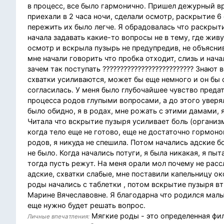
в процесс, все было гармонично. Пришел дежурный вр
приехали в 2 часа ночи, сделали осмотр, раскрытие 6
пережить их было легче. Я обрадовалась что раскрыти
начала задавать какие-то вопросы не в тему, где живу
осмотр и вскрыла пузырь не предупредив, не объяснив
мне начали говорить что пробка отходит, слизь и нача
зачем так поступать ?????????????????????????? Знают
схватки усиливаются, может бы еще немного и он бы 
согласилась. У меня было глубочайшее чувство преда
процесса родов глупыми вопросами, а до этого уверяла
было обидно, я в родах, мне рожать с этими дамами, 
Читала что вскрытие пузыря усиливает боль (организм
когда тело еще не готово, еще не достаточно гормоно
родов, я никуда не спешила. Потом начались адские бол
не было. Когда начались потуги, я была никакая, я пы
тогда пусть режут. На меня орали мол почему не расс
адские, схватки слабые, мне поставили капельницу окс
роды начались с таблетки , потом вскрытие пузыря в
Марине Вячеславовне. Я благодарна что родился малы
еще нужно будет решать вопрос.
Мягкие роды - это определенная фил
Личные впечатления: