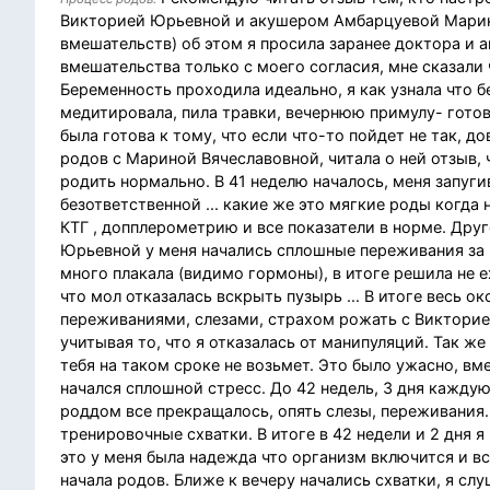
Викторией Юрьевной и акушером Амбарцуевой Марино
вмешательств) об этом я просила заранее доктора и а
вмешательства только с моего согласия, мне сказали 
Беременность проходила идеально, я как узнала что 
медитировала, пила травки, вечернюю примулу- готов
была готова к тому, что если что-то пойдет не так, 
родов с Мариной Вячеславовной, читала о ней отзыв, ч
родить нормально. В 41 неделю началось, меня запуг
безответственной ... какие же это мягкие роды когда
КТГ , допплерометрию и все показатели в норме. Друг
Юрьевной у меня начались сплошные переживания за ма
много плакала (видимо гормоны), в итоге решила не е
что мол отказалась вскрыть пузырь ... В итоге весь 
переживаниями, слезами, страхом рожать с Викторией
учитывая то, что я отказалась от манипуляций. Так ж
тебя на таком сроке не возьмет. Это было ужасно, вм
начался сплошной стресс. До 42 недель, 3 дня каждую
роддом все прекращалось, опять слезы, переживания.
тренировочные схватки. В итоге в 42 недели и 2 дня 
это у меня была надежда что организм включится и вс
начала родов. Ближе к вечеру начались схватки, я сл