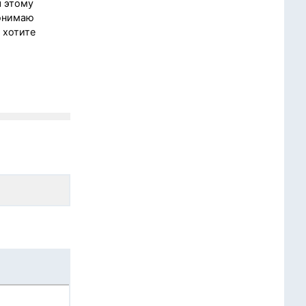
я этому
понимаю
 хотите