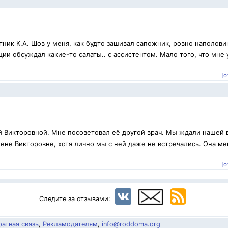
ник К.А. Шов у меня, как будто зашивал сапожник, ровно наполови
ии обсуждал какие-то салаты.. с ассистентом. Мало того, что мне 
[о
й Викторовной. Мне посоветовал её другой врач. Мы ждали нашей 
ене Викторовне, хотя лично мы с ней даже не встречались. Она ме
.
[о
Следите за отзывами:
атная связь
,
Рекламодателям
,
info@roddoma.org