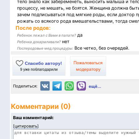
тело знало как забеременеть, выносить малыша и тел
процессу, не мешать, не боятся. Женщина должна быт
зачем подписываться под мягкие роды, если доктор пр
рожать со всякого рода вмешательствами, тогда смел
После родов:
да
Ребенок лежал с Вами в палате?
нет
Ребенка докармливали?
Все четко, без очередей.
Послеродовые мед.процедуры:
Пожаловаться
Спасибо автору!
модератору
9
уже поблагодарили
Поделиться:
ещё...
Комментарии (0)
Ваш комментарий:
[
цитировать
]