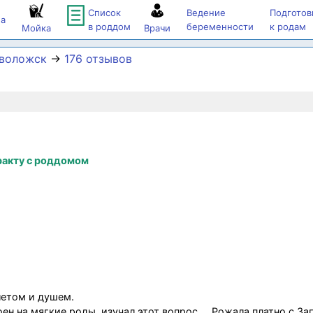
Список
Ведение
Подготов
а
в роддом
беременности
к родам
Мойка
Врачи
еволожск
→
176 отзывов
ракту с роддомом
летом и душем.
н на мягкие роды, изучал этот вопрос ... Рожала платно с З