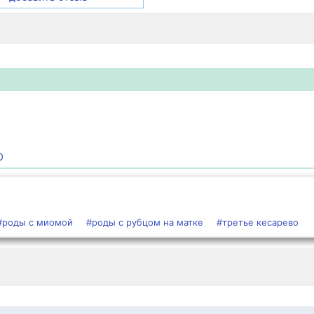
О
#роды с миомой
#роды с рубцом на матке
#третье кесарево