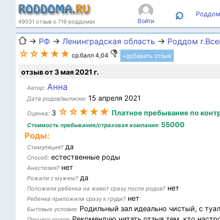
⌕
Роддом
Войти
49031 отзыв о 719 роддомах
→
РФ
→
Ленинградская область
→
Роддом г.Вс
☆☆★★★
ср.балл 4,04
+добавить отзыв
отзыв от 3 мая 2021 г.
Анна
Автор:
15 апреля 2021
Дата родов/выписки:
☆☆★★★
3
Платное пребывание по конт
Оценка:
55000
Стоимость пребывания/страховая компания:
Роды:
да
Стимуляция?
естественные роды
Способ:
нет
Анестезия?
да
Рожали с мужем?
нет
Положили ребенка на живот сразу после родов?
нет
Ребенка приложили сразу к груди?
Родильный зал идеально чистый, с туа
Бытовые условия:
Рекомендую читать отзыв тем, кто настрое
Процесс родов: