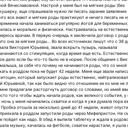
й Вячеславовной. Настрой у меня был на мягкие роды (без
кушерку, еще спрашивала нужно ли писать заранее заявление 
что все знают и мягкие роды практикуют и ничего писать не н
беременна начала заниматься регулярно йогой для беременных
илась и морально и физически. Настраивалась на естественн
доверюсь врачам. В первую очередь я заключила договор с ро
то она за мягкие роды... Во всех источниках пишут что с 38 д
ивала Виктория Юрьевна, звала вскрыть пузырь, называла
 начинаются со стимуляции, когда время еще есть. Естественн
ое дело если бы что-то было не в норме. После общения с Ви
лыша, за себя что почему не начинаются роды, что со мной не
хать в роддом пока не будет 42 недели. Меня еще звали написа
окситоцин, который запускает роды естественно, нейтрализов
 Юрьевной, так как было видно что отношение ее ко мне не 
е мне предлагали расторгнуть договор со словами, но имей вв
есто того чтобы ждать начала родов, как великого события, у
 ночь у меня начинались схватки и когда я уже думала пора ех
 Пробка отошла за несколько дней до 41 недели, живот опусти
я приехала в роддом запустили роды через Мифепристон. Не с
е пойдет как надо. В обед я выпила таблетку и ждала в родов
ушала музыку, качалась на фитболе, схватки нарастали, я ушла