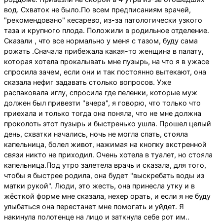
вод. Схваток не было.По всем предписаниям врачей,
"рекомендовано" кесарево, из-за патологически узкого
таза и крупного плода. Положили в родильное отделение.
Сказали , что все нормально у меня с тазом, буду сама
рожать .Сначала прибежала какая-то женщина в палату,
которая хотела прокалывать мне пузырь, на что я в ужасе
спросила зачем, если они и так постоянно вытекают, она
сказала нефиг задавать столько вопросов. Уже
распаковала иглу, спросила где пеленки, которые муж
должен был привезти "вчера", я говорю, что только что
приехала и только тогда она поняла, что не мне должна
проколоть этот пузырь и быстренько ушла. Прошел целый
день, схватки начались, ночь не могла спать, стояла
капельница, болел живот, нажимая на кнопку экстренной
связи никто не приходил. Очень хотела в туалет, но стояла
капельница.Под утро залетела врачь и сказала, для того,
чтобы я быстрее родила, она будет "выскребать воды из
матки рукой". Люди, это жесть, она принесла утку и в
жёсткой форме мне сказала, нехер орать, и если я не буду
улыбаться она перестанет мне помогать и уйдет. Я
накинула полотенце на лицо и заткнула себе рот им..