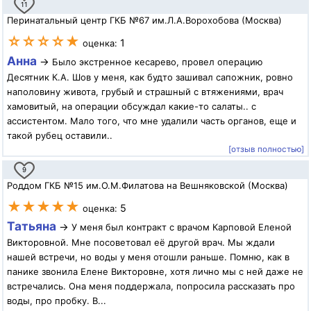
11
Перинатальный центр ГКБ №67 им.Л.А.Ворохобова (Москва)
☆☆☆☆★
1
оценка:
Анна
→
Было экстренное кесарево, провел операцию
Десятник К.А. Шов у меня, как будто зашивал сапожник, ровно
наполовину живота, грубый и страшный с втяжениями, врач
хамовитый, на операции обсуждал какие-то салаты.. с
ассистентом. Мало того, что мне удалили часть органов, еще и
такой рубец оставили..
[отзыв полностью]
9
Роддом ГКБ №15 им.О.М.Филатова на Вешняковской (Москва)
★★★★★
5
оценка:
Татьяна
→
У меня был контракт с врачом Карповой Еленой
Викторовной. Мне посоветовал её другой врач. Мы ждали
нашей встречи, но воды у меня отошли раньше. Помню, как в
панике звонила Елене Викторовне, хотя лично мы с ней даже не
встречались. Она меня поддержала, попросила рассказать про
воды, про пробку. В...