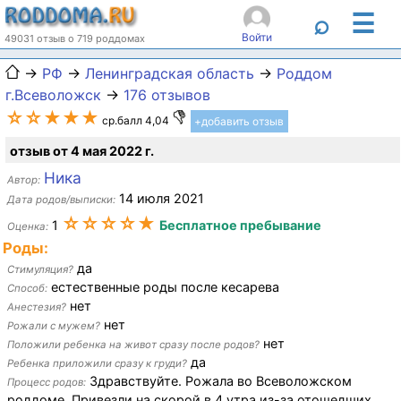
☰
⌕
Войти
49031 отзыв о 719 роддомах
→
РФ
→
Ленинградская область
→
Роддом
г.Всеволожск
→
176 отзывов
☆☆★★★
ср.балл 4,04
+добавить отзыв
отзыв от 4 мая 2022 г.
Ника
Автор:
14 июля 2021
Дата родов/выписки:
☆☆☆☆★
1
Бесплатное пребывание
Оценка:
Роды:
да
Стимуляция?
естественные роды после кесарева
Способ:
нет
Анестезия?
нет
Рожали с мужем?
нет
Положили ребенка на живот сразу после родов?
да
Ребенка приложили сразу к груди?
Здравствуйте. Рожала во Всеволожском
Процесс родов:
роддоме. Привезли на скорой в 4 утра из-за отошедших