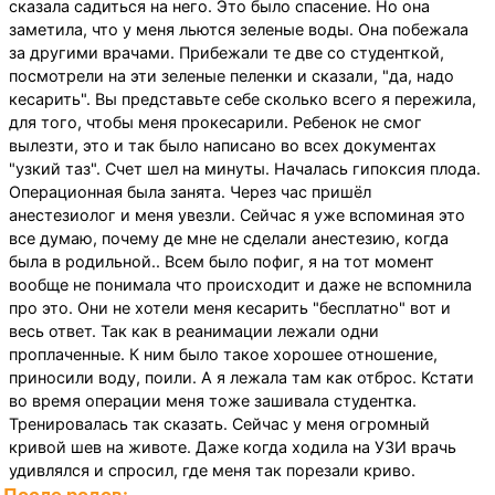
сказала садиться на него. Это было спасение. Но она
заметила, что у меня льются зеленые воды. Она побежала
за другими врачами. Прибежали те две со студенткой,
посмотрели на эти зеленые пеленки и сказали, "да, надо
кесарить". Вы представьте себе сколько всего я пережила,
для того, чтобы меня прокесарили. Ребенок не смог
вылезти, это и так было написано во всех документах
"узкий таз". Счет шел на минуты. Началась гипоксия плода.
Операционная была занята. Через час пришёл
анестезиолог и меня увезли. Сейчас я уже вспоминая это
все думаю, почему де мне не сделали анестезию, когда
была в родильной.. Всем было пофиг, я на тот момент
вообще не понимала что происходит и даже не вспомнила
про это. Они не хотели меня кесарить "бесплатно" вот и
весь ответ. Так как в реанимации лежали одни
проплаченные. К ним было такое хорошее отношение,
приносили воду, поили. А я лежала там как отброс. Кстати
во время операции меня тоже зашивала студентка.
Тренировалась так сказать. Сейчас у меня огромный
кривой шев на животе. Даже когда ходила на УЗИ врачь
удивлялся и спросил, где меня так порезали криво.