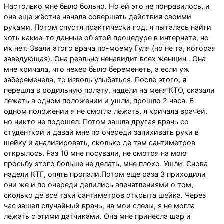
Настолько мне было больно. Но ей это не понравилось, и
она еще жёстче начала совершать действия своими
руками. Потом спустя практически год, я пыталась найти
хоть какие-то данные об этой процедуре в интернете, но
их нет. Звали этого врача по-моему Гуля (но не та, которая
заведующая). Она реально ненавидит всех женщин.. Она
мне кричала, что нехер было беременеть, а если уж
забеременела, то изволь улыбаться. После этого, я
перешла в родильную полату, надели на меня КТО, сказали
лежать в одном положении и ушли, прошло 2 часа. В
одном положении я не смогла лежать, я кричала врачей,
но никто не подошел. Потом зашла другая врачь со
студенткой и давай мне по очереди запихивать руки в
шейку и анализировать, сколько де там сантиметров
открылось. Раз 10 мне посували, не смотря на мою
просьбу этого больше не делать, мне плохо. Ушли. Снова
надели КТГ, опять пропали.Потом еще раза 3 приходили
они же и по очереди делились впечатлениями о том,
сколько де все таки сантиметров открыта шейка. Через
час зашел случайный врачь, на мои слезы, я не могла
лежать с этими датчиками. Она мне принесла шар и