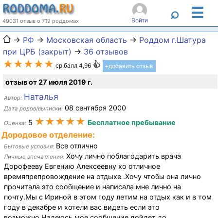
☰
⌕
Войти
49031 отзыв о 719 роддомах
→
РФ
→
Московская область
→
Роддом г.Шатура
при ЦРБ (закрыт)
→
36 отзывов
★★★★★
ср.балл 4,96
+добавить отзыв
отзыв от 27 июля 2019 г.
Наталья
Автор:
08 сентября 2000
Дата родов/выписки:
★★★★★
5
Бесплатное пребывание
Оценка:
Дородовое отделение:
Все отлично
Бытовые условия:
Хочу лично поблагодарить врача
Личные впечатления:
Дорофееву Евгению Алексеевну хо отличное
времяпрепровождение на отдыхе .Хочу чтобы она лично
прочитала это сообщение и написала мне лично на
почту.Мы с Ириной в этом году летим на отдых как и в том
году в декабре и хотели вас видеть если это
возможно.Надеюсь мое сообщение дойдет до