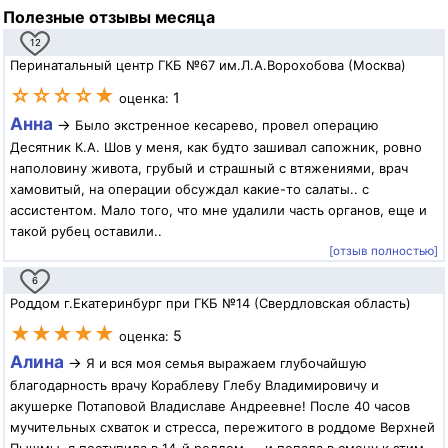
Полезные отзывы месяца
12
Перинатальный центр ГКБ №67 им.Л.А.Ворохобова (Москва)
☆☆☆☆★
1
оценка:
Анна
→
Было экстренное кесарево, провел операцию
Десятник К.А. Шов у меня, как будто зашивал сапожник, ровно
наполовину живота, грубый и страшный с втяжениями, врач
хамовитый, на операции обсуждал какие-то салаты.. с
ассистентом. Мало того, что мне удалили часть органов, еще и
такой рубец оставили..
[отзыв полностью]
6
Роддом г.Екатеринбург при ГКБ №14 (Свердловская область)
★★★★★
5
оценка:
Алина
→
Я и вся моя семья выражаем глубочайшую
благодарность врачу Кораблеву Глебу Владимировичу и
акушерке Потаповой Владиславе Андреевне! После 40 часов
мучительных схваток и стресса, пережитого в роддоме Верхней