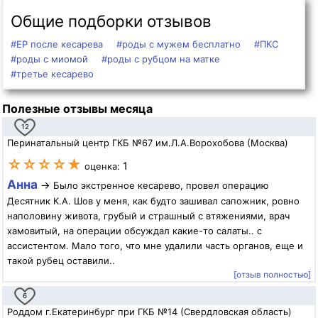
Общие подборки отзывов
#ЕР после кесарева
#роды с мужем бесплатно
#ПКС
#роды с миомой
#роды с рубцом на матке
#третье кесарево
Полезные отзывы месяца
12
Перинатальный центр ГКБ №67 им.Л.А.Ворохобова (Москва)
☆☆☆☆★
1
оценка:
Анна
→
Было экстренное кесарево, провел операцию
Десятник К.А. Шов у меня, как будто зашивал сапожник, ровно
наполовину живота, грубый и страшный с втяжениями, врач
хамовитый, на операции обсуждал какие-то салаты.. с
ассистентом. Мало того, что мне удалили часть органов, еще и
такой рубец оставили..
[отзыв полностью]
6
Роддом г.Екатеринбург при ГКБ №14 (Свердловская область)