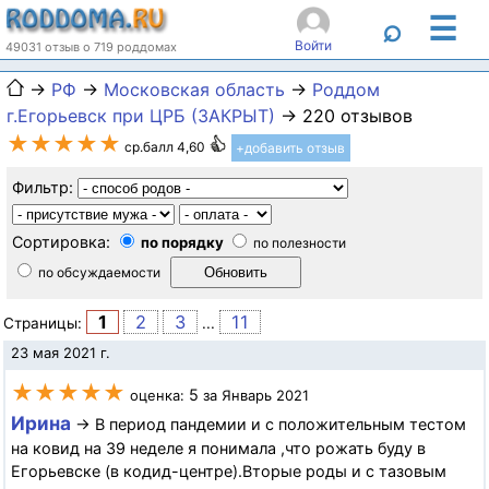
☰
⌕
Войти
49031 отзыв о 719 роддомах
→
РФ
→
Московская область
→
Роддом
г.Егорьевск при ЦРБ (ЗАКРЫТ)
→ 220 отзывов
★★★★★
ср.балл 4,60
+добавить отзыв
Фильтр:
Сортировка:
по порядку
по полезности
по обсуждаемости
1
2
3
11
Страницы:
...
23 мая 2021 г.
★★★★★
5
оценка:
за Январь 2021
Ирина
→ В период пандемии и с положительным тестом
на ковид на 39 неделе я понимала ,что рожать буду в
Егорьевске (в кодид-центре).Вторые роды и с тазовым