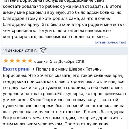
Татьяна Борисовна послушав сердцебиение сына,
констатировала что ребенок уже начал страдать. В итоге
шейку мне раскрыли вручную, это было адски больно, но
благодаря этому я хоть родила сама, за что я очень
благодарна врачу. Это были мои вторые роды и мне есть с
чем сравнивать. Потуги с окситоцином невозможно
контролировать, ее невозможно продышать, мне...
[отзыв полностью]
14 декабря 2018 г.
★★★★★
5
оценка:
за Декабрь 2018
Екатерина
→ Попала в смену Шаврак Татьяны
Борисовны. Что хочется сказать, это такой сильный врач,
поддержка при схватках с неё стороны была отличная, всё
по делу, как и когда тужиться говорила, с ней было очень
уверено и не так страшно.Её акушерка, которая принимала
у меня роды Юлия Георгиевна по поему зовут , золотой
души человек, всё время была со мной, не оставляла ни на
шаг, уверенная и очень ответственная. Я очень благодарна
богу и этим замечательным людям, которые дарят жизнь
этим маленьким человечкам. Просто от души хочу