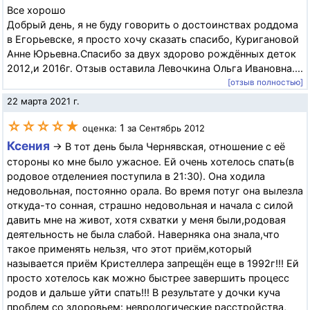
Все хорошо
Добрый день, я не буду говорить о достоинствах роддома
в Егорьевске, я просто хочу сказать спасибо, Куригановой
Анне Юрьевна.Спасибо за двух здорово рождённых деток
2012,и 2016г. Отзыв оставила Левочкина Ольга Ивановна....
[отзыв полностью]
22 марта 2021 г.
☆☆☆☆★
1
оценка:
за Сентябрь 2012
Ксения
→ В тот день была Чернявская, отношение с её
стороны ко мне было ужасное. Ей очень хотелось спать(в
родовое отделениея поступила в 21:30). Она ходила
недовольная, постоянно орала. Во время потуг она вылезла
откуда-то сонная, страшно недовольная и начала с силой
давить мне на живот, хотя схватки у меня были,родовая
деятельность не была слабой. Наверняка она знала,что
такое применять нельзя, что этот приём,который
называется приём Кристеллера запрещён еще в 1992г!!! Ей
просто хотелось как можно быстрее завершить процесс
родов и дальше уйти спать!!! В результате у дочки куча
проблем со здоровьем: неврологические расстройства,