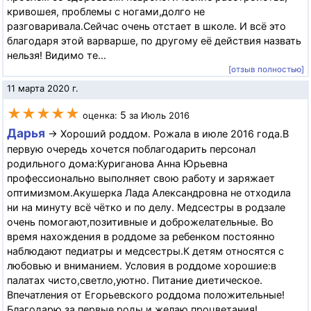
кривошея, проблемы с ногами,долго не
разговаривала.Сейчас очень отстает в школе. И всё это
благодаря этой варварше, по другому её действия назвать
нельзя! Видимо те...
[отзыв полностью]
11 марта 2020 г.
★★★★★
5
оценка:
за Июль 2016
Дарья
→ Хороший роддом. Рожала в июле 2016 года.В
первую очередь хочется поблагодарить персонал
родильного дома:Куриганова Анна Юрьевна
профессионально выполняет свою работу и заряжает
оптимизмом.Акушерка Лада Александровна не отходила
ни на минуту всё чётко и по делу. Медсестры в родзале
очень помогают,позитивные и доброжелательные. Во
время нахождения в роддоме за ребенком постоянно
наблюдают педиатры и медсестры.К детям относятся с
любовью и вниманием. Условия в роддоме хорошие:в
палатах чисто,светло,уютно. Питание диетическое.
Впечатления от Егорьевского роддома положительные!
Благодарю за первые роды и желаю процветания!...