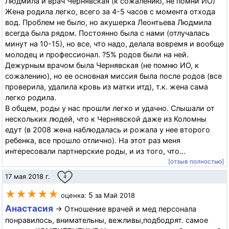
Людмила и врач Чернявская (к сожалению, не помни ИО)
Жена родила легко, всего за 4-5 часов с момента отхода
вод. Проблем не было, но акушерка Леонтьева Людмила
всегда была рядом. Постоянно была с нами (отлучалась
минут на 10-15), но все, что надо, делала вовремя и вообще
молодец и профессионал. ?5% родов были на ней.
Дежурным врачом была Чернявская (не помню ИО, к
сожалению), но ее основная миссия была после родов (все
проверила, удалила кровь из матки итд), т.к. жена сама
легко родила.
В общем, роды у нас прошли легко и удачно. Слышали от
нескольких людей, что к Чернявской даже из Коломны
едут (в 2008 жена наблюдалась и рожала у нее второго
ребенка, все прошло отлично). На этот раз меня
интересовали партнерские роды, и из того, что...
[отзыв полностью]
17 мая 2018 г.
4
★★★★★
5
оценка:
за Май 2018
Анастасия
→ Отношение врачей и мед персонала
понравилось, внимательны, вежливы,подбодрят. самое