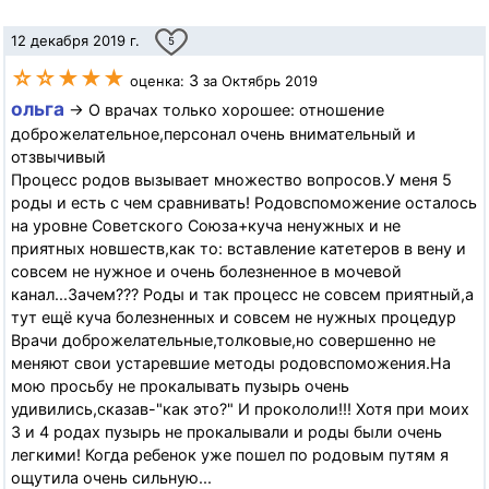
12 декабря 2019 г.
5
☆☆★★★
3
оценка:
за Октябрь 2019
ольга
→ О врачах только хорошее: отношение
доброжелательное,персонал очень внимательный и
отзвычивый
Процесс родов вызывает множество вопросов.У меня 5
роды и есть с чем сравнивать! Родовспоможение осталось
на уровне Советского Союза+куча ненужных и не
приятных новшеств,как то: вставление катетеров в вену и
совсем не нужное и очень болезненное в мочевой
канал...Зачем??? Роды и так процесс не совсем приятный,а
тут ещё куча болезненных и совсем не нужных процедур
Врачи доброжелательные,толковые,но совершенно не
меняют свои устаревшие методы родовспоможения.На
мою просьбу не прокалывать пузырь очень
удивились,сказав-"как это?" И прокололи!!! Хотя при моих
3 и 4 родах пузырь не прокалывали и роды были очень
легкими! Когда ребенок уже пошел по родовым путям я
ощутила очень сильную...