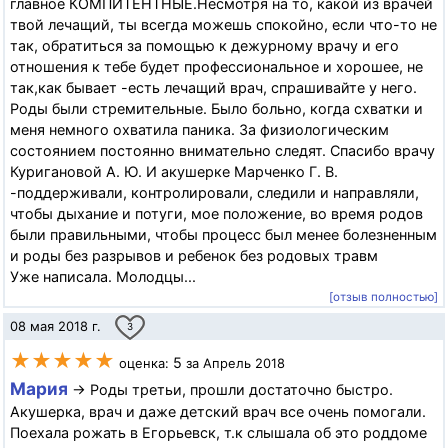
главное КОМПИТЕНТНЫЕ.Несмотря на то, какой из врачей
твой лечащий, ты всегда можешь спокойно, если что-то не
так, обратиться за помощью к дежурному врачу и его
отношения к тебе будет профессиональное и хорошее, не
так,как бывает -есть лечащий врач, спрашивайте у него.
Роды были стремительные. Было больно, когда схватки и
меня немного охватила паника. За физиологическим
состоянием постоянно внимательно следят. Спасибо врачу
Куригановой А. Ю. И акушерке Марченко Г. В.
-поддерживали, контролировали, следили и направляли,
чтобы дыхание и потуги, мое положение, во время родов
были правильными, чтобы процесс был менее болезненным
и роды без разрывов и ребенок без родовых травм
Уже написала. Молодцы...
[отзыв полностью]
08 мая 2018 г.
3
★★★★★
5
оценка:
за Апрель 2018
Мария
→ Роды третьи, прошли достаточно быстро.
Акушерка, врач и даже детский врач все очень помогали.
Поехала рожать в Егорьевск, т.к слышала об это роддоме