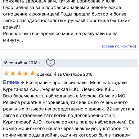
пожелать здоровья вам, Татьяна Борисовна и Юли
Георгиевне за ваш профессионализм и человеческое
отношение к роженицам! Роды прошли быстро и более
легко благодаря их золотым ручкам! Побольше бы таких
врачей!
Ребёнок был всё время со мной, не разлучали ни на
минуту...
[отзыв полностью]
18 сентября 2018 г.
2
☆★★★★
4
оценка:
за Сентябрь 2018
Елена
→ Все врачи - профессионалы. Меня наблюдали
Куриганова А.Ю., Чернявская Н.Ю., Левицкий К.Е..
Всю беременность наблюдалась в Москве. Сама из МО.
Решила рожать в Егорьевске, так как было очень много
реальных отзывов непосредственно о врачах. 22 августа я
легла в отделение патологии по договоренности с
Куригановой А.Ю. (хотела рожать под ее наблюдением). Ее
номер мобильного нашла через знакомую, у которой та
принимала роды двойни, один из которых был в тазовом