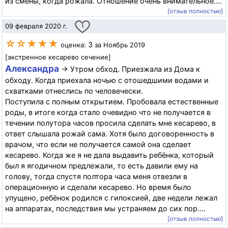
из смены, когда рожала. Отношение очень внимательное....
[отзыв полностью]
09 февраля 2020 г.
1
☆☆★★★
3
оценка:
за Ноябрь 2019
[экстренное кесарево сечение]
Александра
→ Утром обход. Приезжала из Дома к
обходу. Когда приехала ночью с отошедшими водами и
схватками отнеслись по человечески.
Поступила с полным открытием. Пробовала естественные
роды, в итоге когда стало очевидно что не получается в
течении полутора часов просила сделать мне кесарево, в
ответ слышала рожай сама. Хотя было договоренность в
врачом, что если не получается самой она сделает
кесарево. Когда же я не дала выдавить ребёнка, который
был я ягодичном предлежали, то есть давили ему на
голову, тогда спустя полтора часа меня отвезли в
операционную и сделали кесарево. Но время было
упущено, ребёнок родился с гипоксией, две недели лежал
на аппаратах, последствия мы устраняем до сих пор....
[отзыв полностью]