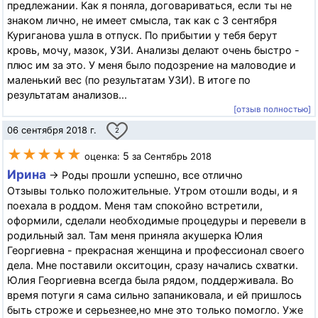
предлежании. Как я поняла, договариваться, если ты не
знаком лично, не имеет смысла, так как с 3 сентября
Куриганова ушла в отпуск. По прибытии у тебя берут
кровь, мочу, мазок, УЗИ. Анализы делают очень быстро -
плюс им за это. У меня было подозрение на маловодие и
маленький вес (по результатам УЗИ). В итоге по
результатам анализов...
[отзыв полностью]
06 сентября 2018 г.
2
★★★★★
5
оценка:
за Сентябрь 2018
Ирина
→ Роды прошли успешно, все отлично
Отзывы только положительные. Утром отошли воды, и я
поехала в роддом. Меня там спокойно встретили,
оформили, сделали необходимые процедуры и перевели в
родильный зал. Там меня приняла акушерка Юлия
Георгиевна - прекрасная женщина и профессионал своего
дела. Мне поставили окситоцин, сразу начались схватки.
Юлия Георгиевна всегда была рядом, поддерживала. Во
время потуги я сама сильно запаниковала, и ей пришлось
быть строже и серьезнее,но мне это только помогло. Уже