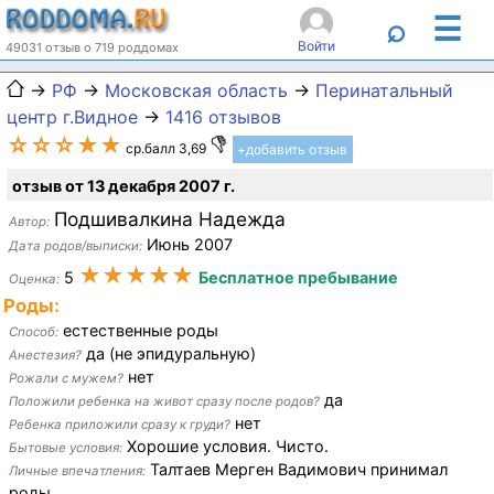
☰
⌕
Войти
49031 отзыв о 719 роддомах
→
РФ
→
Московская область
→
Перинатальный
центр г.Видное
→
1416 отзывов
☆☆☆★★
ср.балл 3,69
+добавить отзыв
отзыв от 13 декабря 2007 г.
Подшивалкина Надежда
Автор:
Июнь 2007
Дата родов/выписки:
★★★★★
5
Бесплатное пребывание
Оценка:
Роды:
естественные роды
Способ:
да (не эпидуральную)
Анестезия?
нет
Рожали с мужем?
да
Положили ребенка на живот сразу после родов?
нет
Ребенка приложили сразу к груди?
Хорошие условия. Чисто.
Бытовые условия:
Талтаев Мерген Вадимович принимал
Личные впечатления:
роды.