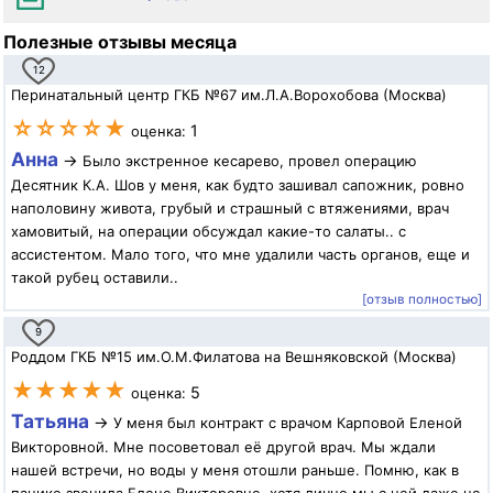
Полезные отзывы месяца
12
Перинатальный центр ГКБ №67 им.Л.А.Ворохобова (Москва)
☆☆☆☆★
1
оценка:
Анна
→
Было экстренное кесарево, провел операцию
Десятник К.А. Шов у меня, как будто зашивал сапожник, ровно
наполовину живота, грубый и страшный с втяжениями, врач
хамовитый, на операции обсуждал какие-то салаты.. с
ассистентом. Мало того, что мне удалили часть органов, еще и
такой рубец оставили..
[отзыв полностью]
9
Роддом ГКБ №15 им.О.М.Филатова на Вешняковской (Москва)
★★★★★
5
оценка:
Татьяна
→
У меня был контракт с врачом Карповой Еленой
Викторовной. Мне посоветовал её другой врач. Мы ждали
нашей встречи, но воды у меня отошли раньше. Помню, как в