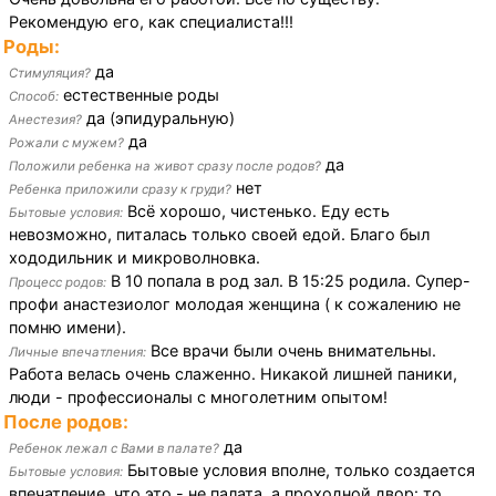
Рекомендую его, как специалиста!!!
Роды:
да
Стимуляция?
естественные роды
Способ:
да (эпидуральную)
Анестезия?
да
Рожали с мужем?
да
Положили ребенка на живот сразу после родов?
нет
Ребенка приложили сразу к груди?
Всё хорошо, чистенько. Еду есть
Бытовые условия:
невозможно, питалась только своей едой. Благо был
хододильник и микроволновка.
В 10 попала в род зал. В 15:25 родила. Супер-
Процесс родов:
профи анастезиолог молодая женщина ( к сожалению не
помню имени).
Все врачи были очень внимательны.
Личные впечатления:
Работа велась очень слаженно. Никакой лишней паники,
люди - профессионалы с многолетним опытом!
После родов:
да
Ребенок лежал с Вами в палате?
Бытовые условия вполне, только создается
Бытовые условия:
впечатление, что это - не палата, а проходной двор: то