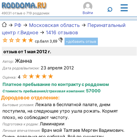
☰
⌕
Войти
49031 отзыв о 719 роддомах
→
РФ
→
Московская область
→
Перинатальный
центр г.Видное
→
1416 отзывов
☆☆☆★★
ср.балл 3,69
+добавить отзыв
отзыв от 1 мая 2012 г.
Жанна
Автор:
23 апреля 2012
Дата родов/выписки:
☆★★★★
4
Оценка:
Платное пребывание по контракту с роддомом
57000
Стоимость пребывания/страховая компания:
Дородовое отделение:
Лежала в бесплатной палате, днем
Бытовые условия:
поступила, на следующее утро ушла рожать. Кормят
плохо, но соблюдают чистоту.
Ламинарии
Подготовка к родам:
Врач мой Талтаев Мерген Вадимович.
Личные впечатления:
Очень довольна его работой. Всё по существу.