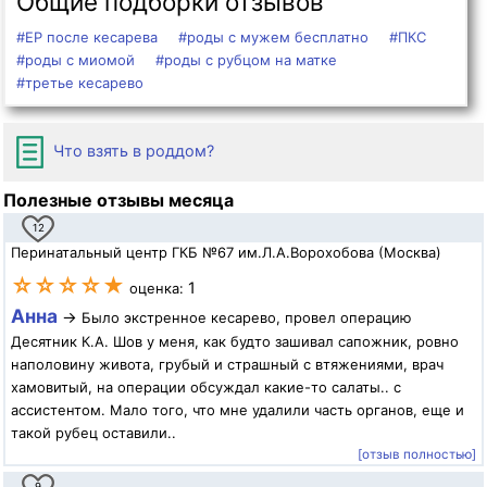
Общие подборки отзывов
#ЕР после кесарева
#роды с мужем бесплатно
#ПКС
#роды с миомой
#роды с рубцом на матке
#третье кесарево
Что взять в роддом?
Полезные отзывы месяца
12
Перинатальный центр ГКБ №67 им.Л.А.Ворохобова (Москва)
☆☆☆☆★
1
оценка:
Анна
→
Было экстренное кесарево, провел операцию
Десятник К.А. Шов у меня, как будто зашивал сапожник, ровно
наполовину живота, грубый и страшный с втяжениями, врач
хамовитый, на операции обсуждал какие-то салаты.. с
ассистентом. Мало того, что мне удалили часть органов, еще и
такой рубец оставили..
[отзыв полностью]
9