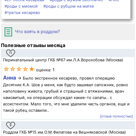
#роды с миомой
#роды с рубцом на матке
#третье кесарево
Что взять в роддом?
Полезные отзывы месяца
11
Перинатальный центр ГКБ №67 им.Л.А.Ворохобова (Москва)
☆☆☆☆★
1
оценка:
Анна
→
Было экстренное кесарево, провел операцию
Десятник К.А. Шов у меня, как будто зашивал сапожник, ровно
наполовину живота, грубый и страшный с втяжениями, врач
хамовитый, на операции обсуждал какие-то салаты.. с
ассистентом. Мало того, что мне удалили часть органов, еще и
такой рубец оставили..
[отзыв полностью]
9
Роддом ГКБ №15 им.О.М.Филатова на Вешняковской (Москва)