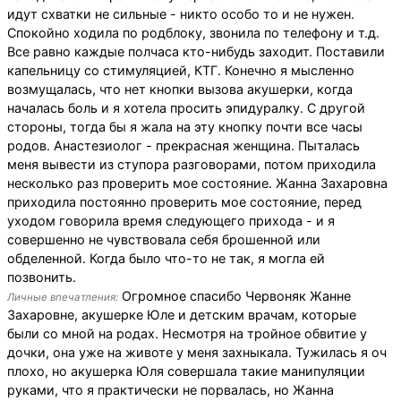
идут схватки не сильные - никто особо то и не нужен.
Спокойно ходила по родблоку, звонила по телефону и т.д.
Все равно каждые полчаса кто-нибудь заходит. Поставили
капельницу со стимуляцией, КТГ. Конечно я мысленно
возмущалась, что нет кнопки вызова акушерки, когда
началась боль и я хотела просить эпидуралку. С другой
стороны, тогда бы я жала на эту кнопку почти все часы
родов. Анастезиолог - прекрасная женщина. Пыталась
меня вывести из ступора разговорами, потом приходила
несколько раз проверить мое состояние. Жанна Захаровна
приходила постоянно проверить мое состояние, перед
уходом говорила время следующего прихода - и я
совершенно не чувствовала себя брошенной или
обделенной. Когда было что-то не так, я могла ей
позвонить.
Огромное спасибо Червоняк Жанне
Личные впечатления:
Захаровне, акушерке Юле и детским врачам, которые
были со мной на родах. Несмотря на тройное обвитие у
дочки, она уже на животе у меня захныкала. Тужилась я оч
плохо, но акушерка Юля совершала такие манипуляции
руками, что я практически не порвалась, но Жанна