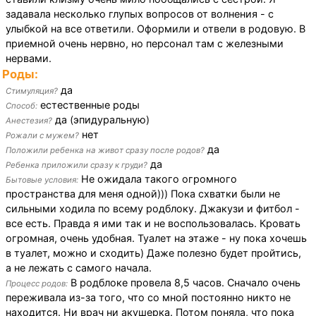
задавала несколько глупых вопросов от волнения - с
улыбкой на все ответили. Оформили и отвели в родовую. В
приемной очень нервно, но персонал там с железными
нервами.
Роды:
да
Стимуляция?
естественные роды
Способ:
да (эпидуральную)
Анестезия?
нет
Рожали с мужем?
да
Положили ребенка на живот сразу после родов?
да
Ребенка приложили сразу к груди?
Не ожидала такого огромного
Бытовые условия:
пространства для меня одной))) Пока схватки были не
сильными ходила по всему родблоку. Джакузи и фитбол -
все есть. Правда я ими так и не воспользовалась. Кровать
огромная, очень удобная. Туалет на этаже - ну пока хочешь
в туалет, можно и сходить) Даже полезно будет пройтись,
а не лежать с самого начала.
В родблоке провела 8,5 часов. Сначало очень
Процесс родов:
переживала из-за того, что со мной постоянно никто не
находится. Ни врач ни акушерка. Потом поняла, что пока