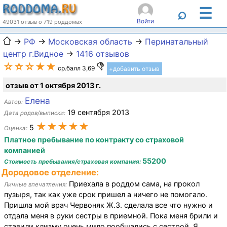
☰
⌕
Войти
49031 отзыв о 719 роддомах
→
РФ
→
Московская область
→
Перинатальный
центр г.Видное
→
1416 отзывов
☆☆☆★★
ср.балл 3,69
+добавить отзыв
отзыв от 1 октября 2013 г.
Елена
Автор:
19 сентября 2013
Дата родов/выписки:
★★★★★
5
Оценка:
Платное пребывание по контракту со страховой
компанией
55200
Стоимость пребывания/страховая компания:
Дородовое отделение:
Приехала в роддом сама, на прокол
Личные впечатления:
пузыря, так как уже срок пришел а ничего не помогало.
Пришла мой врач Червоняк Ж.З. сделала все что нужно и
отдала меня в руки сестры в приемной. Пока меня брили и
ставили клизму очень мило пообщались с сестрой. Я