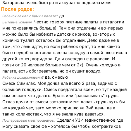
Захаровна очень быстро и аккуратно подшила меня.
После родов:
да
Ребенок лежал с Вами в палате?
Честно говоря платные палаты в паталогии
Бытовые условия:
мне понравились больше). Там они отделены и во-первых
можно было бы избежать детских криков, во-вторых
конечно туалет хотелось бы отдельный. Дело даже не в
том, что лень идти, но если ребенок орет, то мне как-то
было неудобно оставлять ее на соседку а самой плестись в
другой конец коридора. Да и очереди не радовали. И
грязи от 20 человек больше чем от 2х). Очень холодно в
палате, есть обогреватель, но он сушит воздух.
да, смесью
Ребенка докармливали?
Смесь Симилак. Моя дочка ела всего 2 раза, видимо с
большой голодухи. Смесь предлагали всем, но тут каждый
сам решает что делать. Брать или "рассасывать" грудь.
Отказ дочки от смеси заставил меня давать грудь чуть бы
не каждый час, зато молоко пришло на 3ий день, да в
таких количествах, что я не знала куда деваться.
Сделали УЗИ (единственное где
Послеродовые мед.процедуры:
могу сказать свое фе - хотелось бы чтобы контрактиков