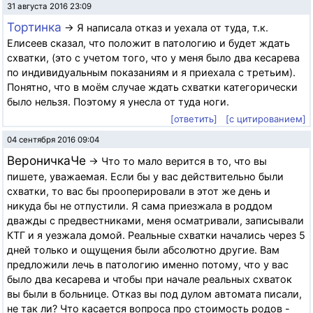
31 августа 2016 23:09
Тортинка
→ Я написала отказ и уехала от туда, т.к.
Елисеев сказал, что положит в патологию и будет ждать
схватки, (это с учетом того, что у меня было два кесарева
по индивидуальным показаниям и я приехала с третьим).
Понятно, что в моём случае ждать схватки категорически
было нельзя. Поэтому я унесла от туда ноги.
[ответить]
[с цитированием]
04 сентября 2016 09:04
ВероничкаЧе
→ Что то мало верится в то, что вы
пишете, уважаемая. Если бы у вас действительно были
схватки, то вас бы прооперировали в этот же день и
никуда бы не отпустили. Я сама приезжала в роддом
дважды с предвестниками, меня осматривали, записывали
КТГ и я уезжала домой. Реальные схватки начались через 5
дней только и ощущения были абсолютно другие. Вам
предложили лечь в патологию именно потому, что у вас
было два кесарева и чтобы при начале реальных схваток
вы были в больнице. Отказ вы под дулом автомата писали,
не так ли? Что касается вопроса про стоимость родов -