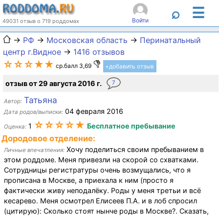
☰
⌕
Войти
49031 отзыв о 719 роддомах
→
РФ
→
Московская область
→
Перинатальный
центр г.Видное
→
1416 отзывов
☆☆☆★★
ср.балл 3,69
+добавить отзыв
отзыв от 29 августа 2016 г.
7
Татьяна
Автор:
04 февраля 2016
Дата родов/выписки:
☆☆☆☆★
1
Бесплатное пребывание
Оценка:
Дородовое отделение:
Хочу поделиться своим пребыванием в
Личные впечатления:
этом роддоме. Меня привезли на скорой со схватками.
Сотрудницы регистратуры очень возмущались, что я
прописана в Москве, а приехала к ним (просто я
фактически живу неподалёку. Роды у меня третьи и всё
кесарево. Меня осмотрел Елисеев П.А. и в лоб спросил
(цитирую): Сколько стоят нынче роды в Москве?. Сказать,