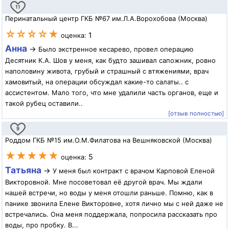
11
Перинатальный центр ГКБ №67 им.Л.А.Ворохобова (Москва)
☆☆☆☆★
1
оценка:
Анна
→
Было экстренное кесарево, провел операцию
Десятник К.А. Шов у меня, как будто зашивал сапожник, ровно
наполовину живота, грубый и страшный с втяжениями, врач
хамовитый, на операции обсуждал какие-то салаты.. с
ассистентом. Мало того, что мне удалили часть органов, еще и
такой рубец оставили..
[отзыв полностью]
9
Роддом ГКБ №15 им.О.М.Филатова на Вешняковской (Москва)
★★★★★
5
оценка:
Татьяна
→
У меня был контракт с врачом Карповой Еленой
Викторовной. Мне посоветовал её другой врач. Мы ждали
нашей встречи, но воды у меня отошли раньше. Помню, как в
панике звонила Елене Викторовне, хотя лично мы с ней даже не
встречались. Она меня поддержала, попросила рассказать про
воды, про пробку. В...