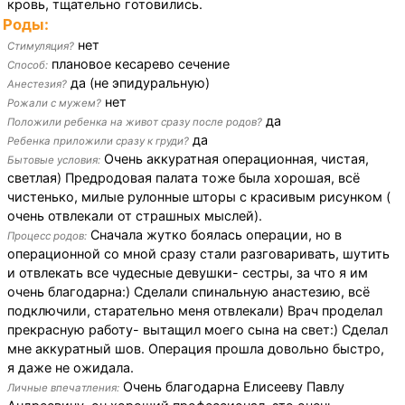
кровь, тщательно готовились.
Роды:
нет
Стимуляция?
плановое кесарево сечение
Способ:
да (не эпидуральную)
Анестезия?
нет
Рожали с мужем?
да
Положили ребенка на живот сразу после родов?
да
Ребенка приложили сразу к груди?
Очень аккуратная операционная, чистая,
Бытовые условия:
светлая) Предродовая палата тоже была хорошая, всё
чистенько, милые рулонные шторы с красивым рисунком (
очень отвлекали от страшных мыслей).
Сначала жутко боялась операции, но в
Процесс родов:
операционной со мной сразу стали разговаривать, шутить
и отвлекать все чудесные девушки- сестры, за что я им
очень благодарна:) Сделали спинальную анастезию, всё
подключили, старательно меня отвлекали) Врач проделал
прекрасную работу- вытащил моего сына на свет:) Сделал
мне аккуратный шов. Операция прошла довольно быстро,
я даже не ожидала.
Очень благодарна Елисееву Павлу
Личные впечатления: