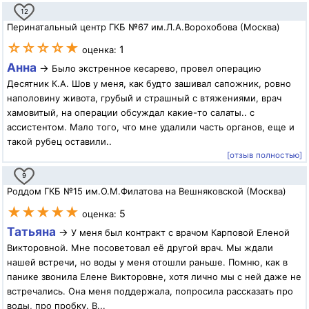
12
Перинатальный центр ГКБ №67 им.Л.А.Ворохобова (Москва)
☆☆☆☆★
1
оценка:
Анна
→
Было экстренное кесарево, провел операцию
Десятник К.А. Шов у меня, как будто зашивал сапожник, ровно
наполовину живота, грубый и страшный с втяжениями, врач
хамовитый, на операции обсуждал какие-то салаты.. с
ассистентом. Мало того, что мне удалили часть органов, еще и
такой рубец оставили..
[отзыв полностью]
9
Роддом ГКБ №15 им.О.М.Филатова на Вешняковской (Москва)
★★★★★
5
оценка:
Татьяна
→
У меня был контракт с врачом Карповой Еленой
Викторовной. Мне посоветовал её другой врач. Мы ждали
нашей встречи, но воды у меня отошли раньше. Помню, как в
панике звонила Елене Викторовне, хотя лично мы с ней даже не
встречались. Она меня поддержала, попросила рассказать про
воды, про пробку. В...