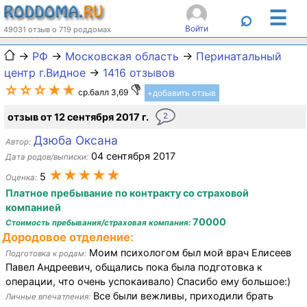
☰
⌕
Войти
49031 отзыв о 719 роддомах
→
РФ
→
Московская область
→
Перинатальный
центр г.Видное
→
1416 отзывов
☆☆☆★★
ср.балл 3,69
+добавить отзыв
отзыв от 12 сентября 2017 г.
2
Дзюба Оксана
Автор:
04 сентября 2017
Дата родов/выписки:
★★★★★
5
Оценка:
Платное пребывание по контракту со страховой
компанией
70000
Стоимость пребывания/страховая компания:
Дородовое отделение:
Моим психологом был мой врач Елисеев
Подготовка к родам:
Павел Андреевич, общались пока была подготовка к
операции, что очень успокаивало) Спасибо ему большое:)
Все были вежливы, приходили брать
Личные впечатления: