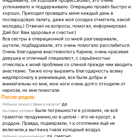
Андреевичу, он хороший профессионал, это очень
успокаивало и поддерживало. Операцию провёл быстро и
хорошо. Приходил проведать меня каждый день в
послеродовую палату, даже моя соседка отметила, какой
молодец:) Отвечал на вопросы, помогал, информировал.
Дай бог Вам здоровья и счастья:)
Все сестры в операционной со мной разговаривали,
шутили, подбадривали, это очень помогало расслабиться.
Очень благодарна анастезиологу Карине, очень красивая
девушка и отличный специалист, с серьёзностью
отнеслась к моей проблеме со спиной прежде чем вводить
анастезию. Также хочу выразить благодарность всему
медперсоналу в реанимации, все были добры и
внимательны ко мне, мои ноги очень долго отходили от
наркоза, но мне помогали.
После родов:
да
Ребенок лежал с Вами в палате?
Были погрешности в условиях, не всё
Бытовые условия:
грамотно продуманно,но в целом - это не курорт, а
роддом. Правда, подмерзали, т.к.отопление ещё не
включили,а вытяжка гнала холодный воздух.
да, смесью
Ребенка докармливали?