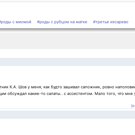
#роды с миомой
#роды с рубцом на матке
#третье кесарево
ник К.А. Шов у меня, как будто зашивал сапожник, ровно наполови
ии обсуждал какие-то салаты.. с ассистентом. Мало того, что мне 
[о