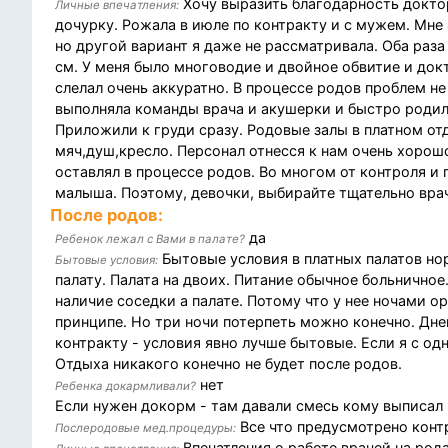
Хочу выразить благодарность докто
Личные впечатления:
дочурку. Рожала в июле по контракту и с мужем. Мне 
но другой вариант я даже не рассматривала. Оба раза
см. У меня было многоводие и двойное обвитие и докт
слелал очень аккуратно. В процессе родов проблем не
выполняла команды врача и акушерки и быстро родила
Приложили к груди сразу. Родовые залы в платном от
мяч,душ,кресло. Персонал отнесся к нам очень хорошо
оставлял в процессе родов. Во многом от контроля и
малыша. Поэтому, девочки, выбирайте тщательно вра
После родов:
да
Ребенок лежал с Вами в палате?
Бытовые условия в платных палатов нор
Бытовые условия:
палату. Палата на двоих. Питание обычное больничное
наличие соседки а палате. Потому что у нее ночами о
принципе. Но три ночи потерпеть можно конечно. Дне
контракту - условия явно лучше бытовые. Если я с одн
Отдыха никакого конечно не будет после родов.
нет
Ребенка докармливали?
Если нужен докорм - там давали смесь кому выписал
Все что предусмотрено конт
Послеродовые мед.процедуры:
Впечатления о работе врачей на род