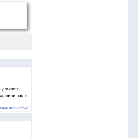
ну живота,
удалили часть
тзыв полностью]