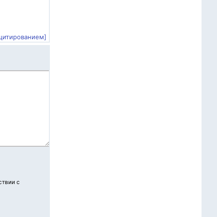
 цитированием]
ствии с