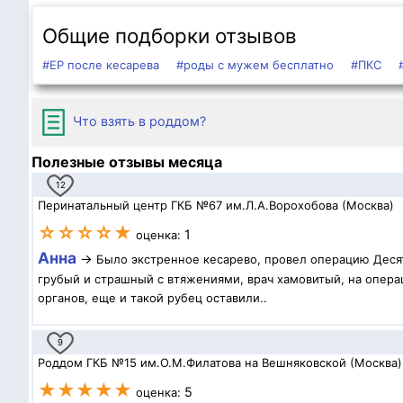
Общие подборки отзывов
#ЕР после кесарева
#роды с мужем бесплатно
#ПКС
Что взять в роддом?
Полезные отзывы месяца
12
Перинатальный центр ГКБ №67 им.Л.А.Ворохобова (Москва)
☆☆☆☆★
1
оценка:
Анна
→
Было экстренное кесарево, провел операцию Десят
грубый и страшный с втяжениями, врач хамовитый, на операц
органов, еще и такой рубец оставили..
9
Роддом ГКБ №15 им.О.М.Филатова на Вешняковской (Москва)
★★★★★
5
оценка: