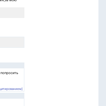
 попросить
 цитированием]