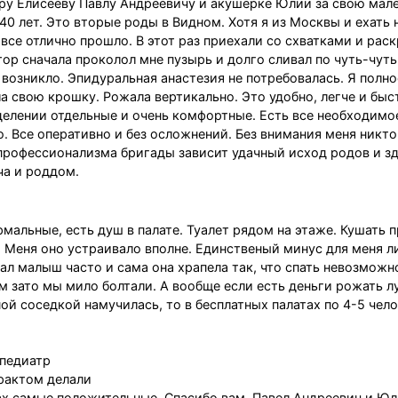
ру Елисееву Павлу Андреевичу и акушерке Юлии за свою мал
40 лет. Это вторые роды в Видном. Хотя я из Москвы и ехать н
 все отлично прошло. В этот раз приехали со схватками и рас
ор сначала проколол мне пузырь и долго сливал по чуть-чуть
 возникло. Эпидуральная анастезия не потребовалась. Я полн
 свою крошку. Рожала вертикально. Это удобно, легче и быс
делении отдельные и очень комфортные. Есть все необходимо
. Все оперативно и без осложнений. Без внимания меня никто
 профессионализма бригады зависит удачный исход родов и з
ча и роддом.
мальные, есть душ в палате. Туалет рядом на этаже. Кушать п
. Меня оно устраивало вполне. Единственый минус для меня л
рал малыш часто и сама она храпела так, что спать невозможн
м зато мы мило болтали. А вообще если есть деньги рожать л
ой соседкой намучилась, то в бесплатных палатах по 4-5 чело
 педиатр
рактом делали
ах самые положительные. Спасибо вам, Павел Андреевич и Ю