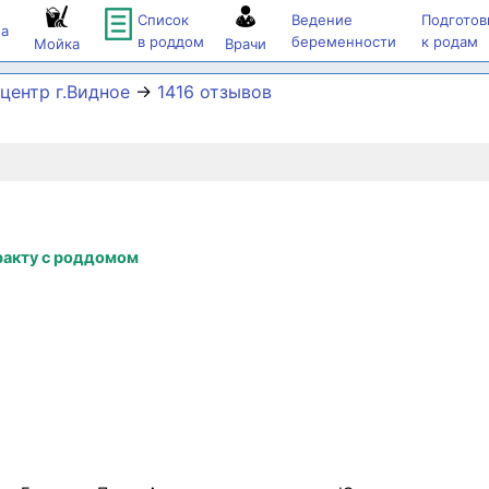
Список
Ведение
Подготов
а
в роддом
беременности
к родам
Мойка
Врачи
центр г.Видное
→
1416 отзывов
ракту с роддомом