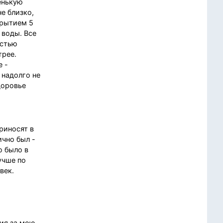
енькую
е близко,
крытием 5
 воды. Все
остью
трее.
е -
 надолго не
доровье
риносят в
ично был -
о было в
учше по
век.
лия,за мою