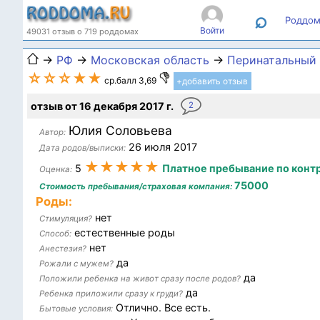
⌕
Роддом
Войти
49031 отзыв о 719 роддомах
→
РФ
→
Московская область
→
Перинатальный 
☆☆☆★★
ср.балл 3,69
+добавить отзыв
отзыв от 16 декабря 2017 г.
2
Юлия Соловьева
Автор:
26 июля 2017
Дата родов/выписки:
★★★★★
5
Платное пребывание по конт
Оценка:
75000
Стоимость пребывания/страховая компания:
Роды:
нет
Стимуляция?
естественные роды
Способ:
нет
Анестезия?
да
Рожали с мужем?
да
Положили ребенка на живот сразу после родов?
да
Ребенка приложили сразу к груди?
Отлично. Все есть.
Бытовые условия: