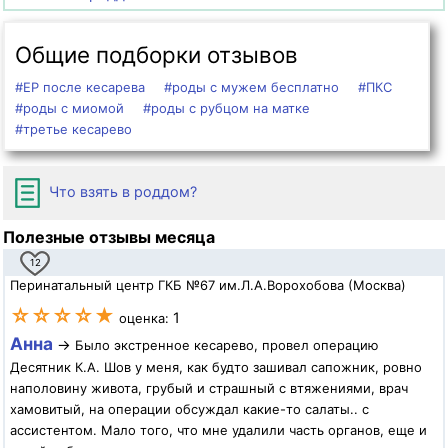
Общие подборки отзывов
#ЕР после кесарева
#роды с мужем бесплатно
#ПКС
#роды с миомой
#роды с рубцом на матке
#третье кесарево
Что взять в роддом?
Полезные отзывы месяца
12
Перинатальный центр ГКБ №67 им.Л.А.Ворохобова (Москва)
☆☆☆☆★
1
оценка:
Анна
→
Было экстренное кесарево, провел операцию
Десятник К.А. Шов у меня, как будто зашивал сапожник, ровно
наполовину живота, грубый и страшный с втяжениями, врач
хамовитый, на операции обсуждал какие-то салаты.. с
ассистентом. Мало того, что мне удалили часть органов, еще и