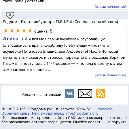
такой рубец оставили..
[отзыв полностью]
6
Роддом г.Екатеринбург при ГКБ №14 (Свердловская область)
★★★★★
5
оценка:
Алина
→
Я и вся моя семья выражаем глубочайшую
благодарность врачу Кораблеву Глебу Владимировичу и
акушерке Потаповой Владиславе Андреевне! После 40 часов
мучительных схваток и стресса, пережитого в роддоме Верхней
Пышмы, я поступила в 14-й роддом — и попала в смену к этим
замечательным специа...
[отзыв полностью]
Следите за отзывами:
© 1998-2026, "Роддома.ру". 09 августа 07:24:53.
О проекте
,
Обратная связь
,
Рекламодателям
,
info@roddoma.org
Использование материалов сайта в СМИ или в коммерческих целях
без разрешения авторов запрещается. Имейте совесть - не воруйте!