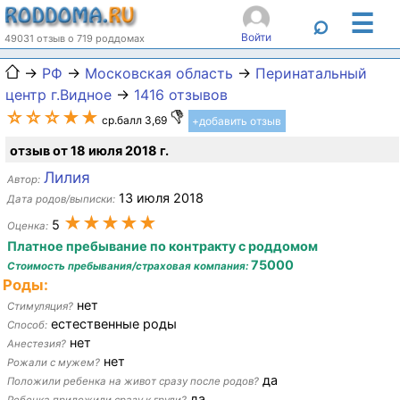
☰
⌕
Войти
49031 отзыв о 719 роддомах
→
РФ
→
Московская область
→
Перинатальный
центр г.Видное
→
1416 отзывов
☆☆☆★★
ср.балл 3,69
+добавить отзыв
отзыв от 18 июля 2018 г.
Лилия
Автор:
13 июля 2018
Дата родов/выписки:
★★★★★
5
Оценка:
Платное пребывание по контракту с роддомом
75000
Стоимость пребывания/страховая компания:
Роды:
нет
Стимуляция?
естественные роды
Способ:
нет
Анестезия?
нет
Рожали с мужем?
да
Положили ребенка на живот сразу после родов?
да