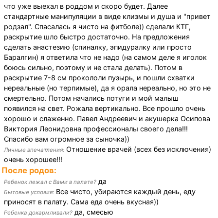
что уже выехал в роддом и скоро будет. Далее
стандартные манипуляции в виде клизмы и душа и "привет
родзал". Спасалась я чисто на фитболе)) сделали КТГ,
раскрытие шло быстро достаточно. На предложения
сделать анастезию (спиналку, эпидуралку или просто
Баралгин) я ответила что не надо (на самом деле я иголок
боюсь сильно, поэтому и не стала делать). Потом в
раскрытие 7-8 см прокололи пузырь, и пошли схватки
нереальные (но терпимые), да я орала нереально, но это не
смертельно. Потом начались потуги и мой малыш
появился на свет. Рожала вертикально. Все прошло очень
хорошо и слаженно. Павел Андреевич и акушерка Осипова
Виктория Леонидовна профессионалы своего дела!!!
Спасибо вам огромное за сыночка))
Отношение врачей (всех без исключения)
Личные впечатления:
очень хорошее!!!
После родов:
да
Ребенок лежал с Вами в палате?
Все чисто, убираются каждый день, еду
Бытовые условия:
приносят в палату. Сама еда очень вкусная))
да, смесью
Ребенка докармливали?