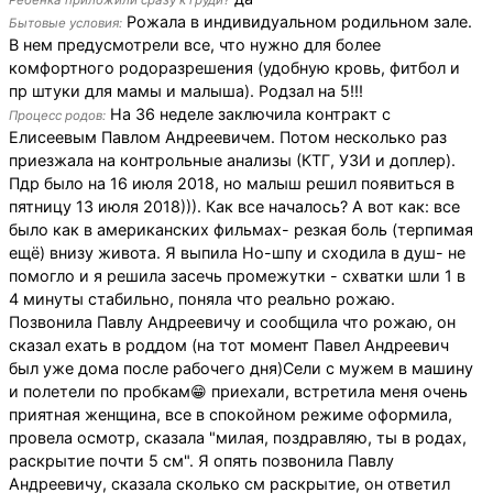
Ребенка приложили сразу к груди?
Рожала в индивидуальном родильном зале.
Бытовые условия:
В нем предусмотрели все, что нужно для более
комфортного родоразрешения (удобную кровь, фитбол и
пр штуки для мамы и малыша). Родзал на 5!!!
На 36 неделе заключила контракт с
Процесс родов:
Елисеевым Павлом Андреевичем. Потом несколько раз
приезжала на контрольные анализы (КТГ, УЗИ и доплер).
Пдр было на 16 июля 2018, но малыш решил появиться в
пятницу 13 июля 2018))). Как все началось? А вот как: все
было как в американских фильмах- резкая боль (терпимая
ещё) внизу живота. Я выпила Но-шпу и сходила в душ- не
помогло и я решила засечь промежутки - схватки шли 1 в
4 минуты стабильно, поняла что реально рожаю.
Позвонила Павлу Андреевичу и сообщила что рожаю, он
сказал ехать в роддом (на тот момент Павел Андреевич
был уже дома после рабочего дня)Сели с мужем в машину
и полетели по пробкам😁 приехали, встретила меня очень
приятная женщина, все в спокойном режиме оформила,
провела осмотр, сказала "милая, поздравляю, ты в родах,
раскрытие почти 5 см". Я опять позвонила Павлу
Андреевичу, сказала сколько см раскрытие, он ответил