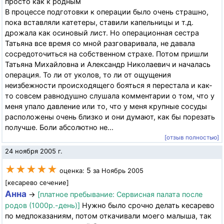
просто как к родным
В процессе подготовки к операции было очень страшно,
пока вставляли катетеры, ставили капельницы и т.д.
дрожала как осиновый лист. Но операционная сестра
Татьяна все время со мной разговаривала, не давала
сосредоточиться на собственном страхе. Потом пришли
Татьяна Михайловна и Александр Николаевич и началась
операция. То ли от уколов, то ли от ощущения
неизбежности происходящего бояться я перестала и как-
то совсем равнодушно слушала комментарии о том, что у
меня упало давление или то, что у меня крупные сосуды
расположены очень близко и они думают, как бы порезать
получше. Боли абсолютно не...
[отзыв полностью]
24 ноября 2005 г.
★★★★★
5
оценка:
за Ноябрь 2005
[кесарево сечение]
Анна
→
[платное пребывание: Сервисная палата после
родов (1000р.-день)]
Нужно было срочно делать кесарево
по медпоказаниям, потом откачивали моего малыша, так