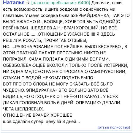
Наталья
→
[платное пребывание: 6400]
Девочки, если
есть возможность, ищите роддома с одноместными
палатами. У меня соседка была аЗЕРБАЙДЖАНКА, ТАК ЭТО
БЫЛО УЖАСНО И , ВООБЩЕ, ХОЧЕТСЯ БЫТЬ ОДНОЙ(С
РЕБЁНКОМ). ШЕЛДЯЕВ А.Н.-ВРАЧ ХОРОШИЙ, НО ВСЁ
ОСТАЛЬНОЕ.......ОТНОШЕНИЕ УЖАСНОЕ!!!!! Я ЗДЕСЬ
РЕШИЛА РОЖАТЬ, ПРОЧИТАВ ОТЗЫВЫ,
НО.....РАЗОЧАРОВАНИЕ ПОЛНЕЙШЕЕ. БЫЛО КЕСАРЕВО , В
ЭТОЙ ПЛАТНОЙ ПАЛАТЕ ПРОСТЫНЮ НИКТО НЕ
ПОПРАВИЛ, САМА ПОЛЗАЛА С ДИКИМИ БОЛЯМИ.
ОБЕЗБОЛЕВАЮЩЕЕ ВКОЛОЛИ ТОЛЬКО ПОСЛЕ ИСТЕРИКИ,
НИ ОДНА МЕДСЕСТРА НЕ СПРОСИЛА О САМОЧУВСТВИИ,
СТАКАН С ВОДОЙ НЕКОМУ ПОДАТЬ БЫЛО
ВОТ ПРО ЭТО СЛОВА НЕ МОГУ СКАЗАТЬ-ВСЁ БЫЛО
ЧУДЕСНО, ЭПИДУРАЛКА- ЭТО БОЛЬНО,ЗАТО ВСЁ
ВИДИШЬ,НО ОТХОДНЯК ОТ НЕЁ-ЭТО КАРАУЛ. У ВСЕХ
ДИКАЯ ГОЛОВНАЯ БОЛЬ 6 ДНЕЙ. ОПЕРАЦИЮ ДЕЛАЛИ
ЧЕТА ШЕЛДЯЕВЫХ.
ОТНОШЕНИЕ ВРАЧЕЙ ХОРОШЕЕ
шов сделали супер. цену за 8 дней...
[отзыв полностью]