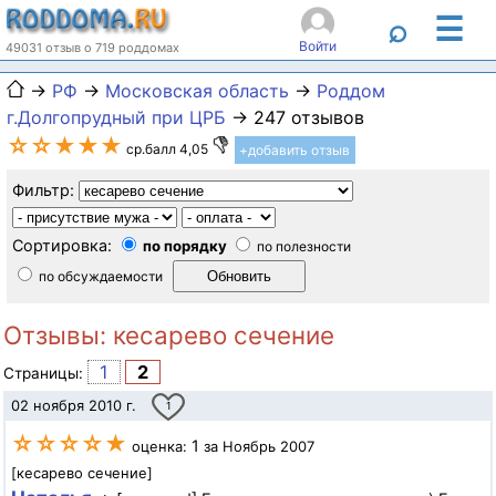
☰
⌕
Войти
49031 отзыв о 719 роддомах
→
РФ
→
Московская область
→
Роддом
г.Долгопрудный при ЦРБ
→ 247 отзывов
☆☆★★★
ср.балл 4,05
+добавить отзыв
Фильтр:
Сортировка:
по порядку
по полезности
по обсуждаемости
Отзывы: кесарево сечение
1
2
Страницы:
02 ноября 2010 г.
1
☆☆☆☆★
1
оценка:
за Ноябрь 2007
[кесарево сечение]