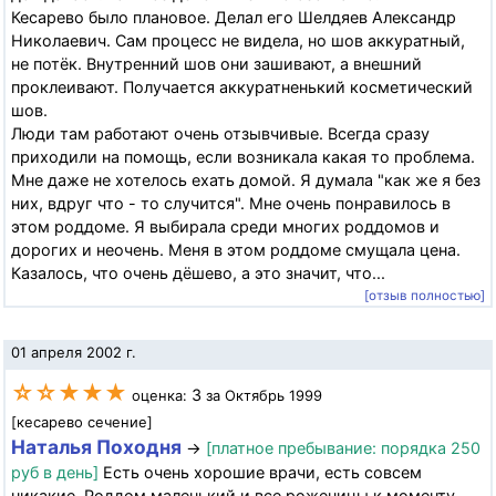
Кесарево было плановое. Делал его Шелдяев Александр
Николаевич. Сам процесс не видела, но шов аккуратный,
не потёк. Внутренний шов они зашивают, а внешний
проклеивают. Получается аккуратненький косметический
шов.
Люди там работают очень отзывчивые. Всегда сразу
приходили на помощь, если возникала какая то проблема.
Мне даже не хотелось ехать домой. Я думала "как же я без
них, вдруг что - то случится". Мне очень понравилось в
этом роддоме. Я выбирала среди многих роддомов и
дорогих и неочень. Меня в этом роддоме смущала цена.
Казалось, что очень дёшево, а это значит, что...
[отзыв полностью]
01 апреля 2002 г.
☆☆★★★
3
оценка:
за Октябрь 1999
[кесарево сечение]
Наталья Походня
→
[платное пребывание: порядка 250
руб в день]
Есть очень хорошие врачи, есть совсем
никакие. Роддом маленький и все роженицы к моменту