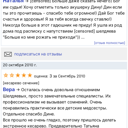
Наталья
→ [censored] Больше даже сказать нечего) Бог
им судья! Хочу отметить только акушерку Дину! Дин если
ты это прочитаешь - спасибо тебе огромное!) Дай Бог тебе
счастья и здоровья! Я за тебя всегда свечку ставлю!)
Никогда больше в этот гадюшник не приду! Я ушла из род
дома под расписку с напутствием [censored] шелдяева
"Больше ко мне рожать не приходи")) ...
[отзыв полностью]
подписаться на отзывы
20 октября 2010 г.
☆☆★★★
3
оценка:
за Сентябрь 2010
[кесарево сечение]
Вера
→ Осталась очень довольна отношением
Шелдяевых, просто замечательные специалисты. Их
профессионализм не вызывает сомнений. Очень
понравились практически все детские медсестры.
Отдельное спасибо Дине.
Все прошло не очень гладко, поэтому пришлось делать
экстренное кесарево. Предварительно Татьяна