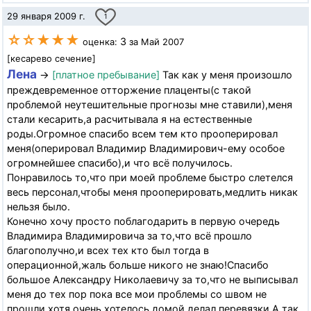
29 января 2009 г.
1
☆☆★★★
3
оценка:
за Май 2007
[кесарево сечение]
Лена
→
[платное пребывание]
Так как у меня произошло
преждевременное отторжение плаценты(с такой
проблемой неутешительные прогнозы мне ставили),меня
стали кесарить,а расчитывала я на естественные
роды.Огромное спасибо всем тем кто прооперировал
меня(оперировал Владимир Владимирович-ему особое
огромнейшее спасибо),и что всё получилось.
Понравилось то,что при моей проблеме быстро слетелся
весь персонал,чтобы меня прооперировать,медлить никак
нельзя было.
Конечно хочу просто поблагодарить в первую очередь
Владимира Владимировича за то,что всё прошло
благополучно,и всех тех кто был тогда в
операционной,жаль больше никого не знаю!Спасибо
большое Александру Николаевичу за то,что не выписывал
меня до тех пор пока все мои проблемы со швом не
прошли,хотя очень хотелось домой,делал перевязки.А так