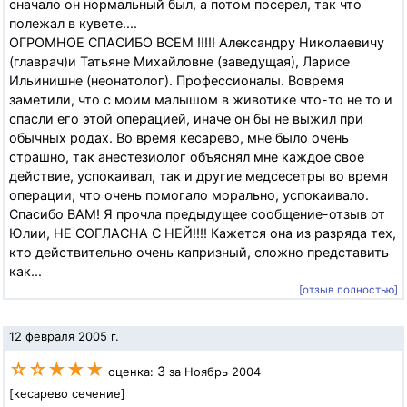
сначало он нормальный был, а потом посерел, так что
полежал в кувете....
ОГРОМНОЕ СПАСИБО ВСЕМ !!!!! Александру Николаевичу
(главрач)и Татьяне Михайловне (заведущая), Ларисе
Ильинишне (неонатолог). Профессионалы. Вовремя
заметили, что с моим малышом в животике что-то не то и
спасли его этой операцией, иначе он бы не выжил при
обычных родах. Во время кесарево, мне было очень
страшно, так анестезиолог объяснял мне каждое свое
действие, успокаивал, так и другие медсесетры во время
операции, что очень помогало морально, успокаивало.
Спасибо ВАМ! Я прочла предыдущее сообщение-отзыв от
Юлии, НЕ СОГЛАСНА С НЕЙ!!!! Кажется она из разряда тех,
кто действительно очень капризный, сложно представить
как...
[отзыв полностью]
12 февраля 2005 г.
☆☆★★★
3
оценка:
за Ноябрь 2004
[кесарево сечение]