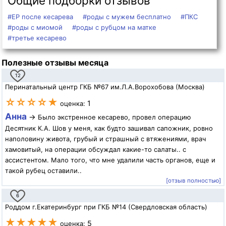
Общие подборки отзывов
#ЕР после кесарева
#роды с мужем бесплатно
#ПКС
#роды с миомой
#роды с рубцом на матке
#третье кесарево
Полезные отзывы месяца
12
Перинатальный центр ГКБ №67 им.Л.А.Ворохобова (Москва)
☆☆☆☆★
1
оценка:
Анна
→
Было экстренное кесарево, провел операцию
Десятник К.А. Шов у меня, как будто зашивал сапожник, ровно
наполовину живота, грубый и страшный с втяжениями, врач
хамовитый, на операции обсуждал какие-то салаты.. с
ассистентом. Мало того, что мне удалили часть органов, еще и
такой рубец оставили..
[отзыв полностью]
6
Роддом г.Екатеринбург при ГКБ №14 (Свердловская область)
★★★★★
5
оценка: