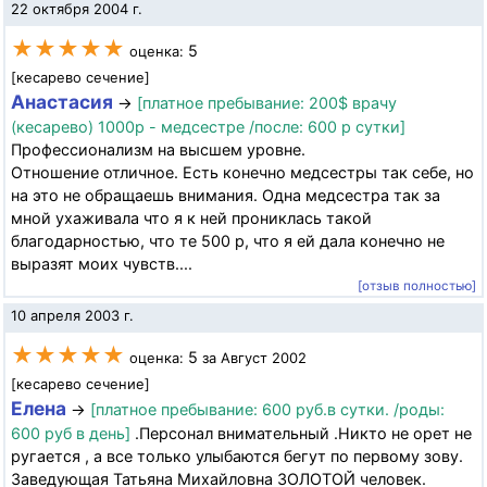
22 октября 2004 г.
★★★★★
5
оценка:
[кесарево сечение]
Анастасия
→
[платное пребывание: 200$ врачу
(кесарево) 1000р - медсестре /после: 600 р сутки]
Профессионализм на высшем уровне.
Отношение отличное. Есть конечно медсестры так себе, но
на это не обращаешь внимания. Одна медсестра так за
мной ухаживала что я к ней прониклась такой
благодарностью, что те 500 р, что я ей дала конечно не
выразят моих чувств....
[отзыв полностью]
10 апреля 2003 г.
★★★★★
5
оценка:
за Август 2002
[кесарево сечение]
Елена
→
[платное пребывание: 600 руб.в сутки. /роды:
600 руб в день]
.Персонал внимательный .Никто не орет не
ругается , а все только улыбаются бегут по первому зову.
Заведующая Татьяна Михайловна ЗОЛОТОЙ человек.