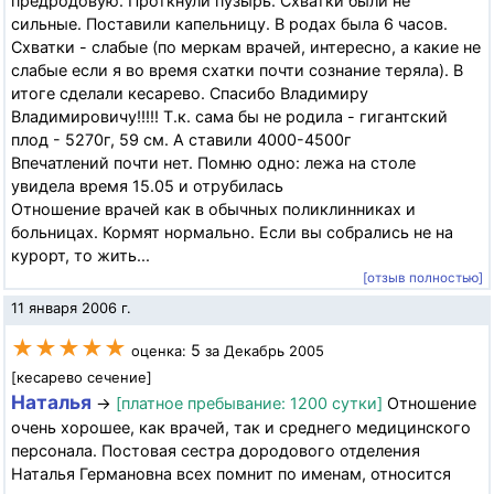
предродовую. Проткнули пузырь. Схватки были не
сильные. Поставили капельницу. В родах была 6 часов.
Схватки - слабые (по меркам врачей, интересно, а какие не
слабые если я во время схатки почти сознание теряла). В
итоге сделали кесарево. Спасибо Владимиру
Владимировичу!!!!! Т.к. сама бы не родила - гигантский
плод - 5270г, 59 см. А ставили 4000-4500г
Впечатлений почти нет. Помню одно: лежа на столе
увидела время 15.05 и отрубилась
Отношение врачей как в обычных поликлинниках и
больницах. Кормят нормально. Если вы собрались не на
курорт, то жить...
[отзыв полностью]
11 января 2006 г.
★★★★★
5
оценка:
за Декабрь 2005
[кесарево сечение]
Наталья
→
[платное пребывание: 1200 сутки]
Отношение
очень хорошее, как врачей, так и среднего медицинского
персонала. Постовая сестра дородового отделения
Наталья Германовна всех помнит по именам, относится