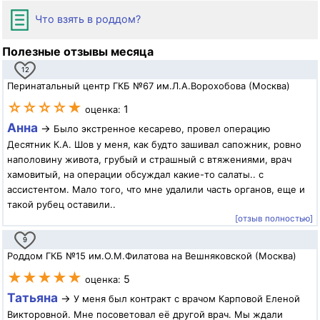
Что взять в роддом?
Полезные отзывы месяца
12
Перинатальный центр ГКБ №67 им.Л.А.Ворохобова (Москва)
☆☆☆☆★
1
оценка:
Анна
→
Было экстренное кесарево, провел операцию
Десятник К.А. Шов у меня, как будто зашивал сапожник, ровно
наполовину живота, грубый и страшный с втяжениями, врач
хамовитый, на операции обсуждал какие-то салаты.. с
ассистентом. Мало того, что мне удалили часть органов, еще и
такой рубец оставили..
[отзыв полностью]
9
Роддом ГКБ №15 им.О.М.Филатова на Вешняковской (Москва)
★★★★★
5
оценка:
Татьяна
→
У меня был контракт с врачом Карповой Еленой
Викторовной. Мне посоветовал её другой врач. Мы ждали