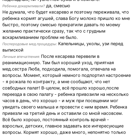
да, смесью
Ребенка докармливали?
Не думала, что будет кесарево и поэтому переживала, что
ребенка кормят агушей, слава Богу молоко пришло ко мне
быстро, поэтому смесью прекратили давать по моему
желанию практически сразу, так что с грудным
вскармливанием проблем не было.
Капельницы, уколы, узи перед
Послеродовые мед.процедуры:
выпиской
После кесарева перевели в
Личные впечатления:
реанимационную. Там был хороший уход, приятная
мед.сестра Люба, подходила, помогала, отвечала на
вопросы. Момент, который немного подпортил настроение
- я рожала по контракту, а мне сообщают, что нет
совбодных палат! В-целом, всё прошло хорошо,после
переезда в свою палату - ребенка привозили на несколько
часов в день, что хорошо - и муж при посещении мог
увидеть своего малыша и провести с ним время. Ребенка
привезли на третий день и оставили со мной насовсем.
Всё было хорошо, постоянный контроль врачей -
взрослых, детских, главное задавать все интересующие
вопросы. Кормят хорошо, даже много, непонятно только