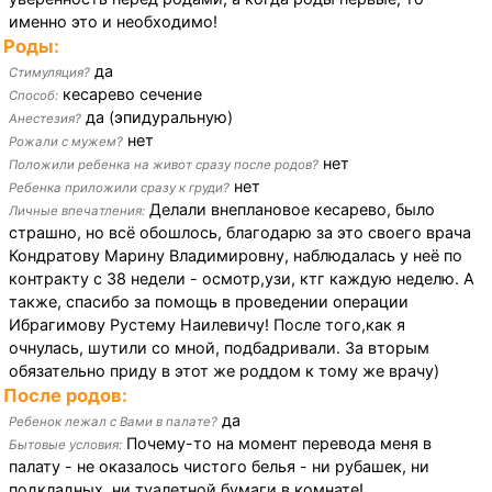
именно это и необходимо!
Роды:
да
Стимуляция?
кесарево сечение
Способ:
да (эпидуральную)
Анестезия?
нет
Рожали с мужем?
нет
Положили ребенка на живот сразу после родов?
нет
Ребенка приложили сразу к груди?
Делали внеплановое кесарево, было
Личные впечатления:
страшно, но всё обошлось, благодарю за это своего врача
Кондратову Марину Владимировну, наблюдалась у неё по
контракту с 38 недели - осмотр,узи, ктг каждую неделю. А
также, спасибо за помощь в проведении операции
Ибрагимову Рустему Наилевичу! После того,как я
очнулась, шутили со мной, подбадривали. За вторым
обязательно приду в этот же роддом к тому же врачу)
После родов:
да
Ребенок лежал с Вами в палате?
Почему-то на момент перевода меня в
Бытовые условия:
палату - не оказалось чистого белья - ни рубашек, ни
подкладных, ни туалетной бумаги в комнате!