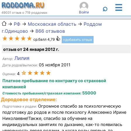
☰
⌕
Войти
49031 отзыв о 719 роддомах
→
РФ
→
Московская область
→
Роддом
г.Одинцово
→
866 отзывов
★★★★★
ср.балл 4,79
+добавить отзыв
отзыв от 24 января 2012 г.
Лилия
Автор:
05 ноября 2011
Дата родов/выписки:
☆★★★★
4
Оценка:
Платное пребывание по контракту со страховой
компанией
55000
Стоимость пребывания/страховая компания:
Дородовое отделение:
Огромное спасибо за психологическую
Подготовка к родам:
подготовку до родов и после психологу Алексеенко Ирине
Николаевне!Также, спасибо за обучение на
индивидуальных занятиях по дыханию, как-то появилась
уверенность перед родами, а когда роды первые, то