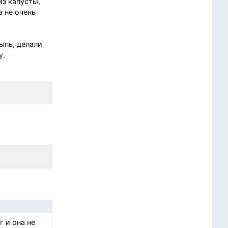
из капусты,
а не очень
ыпь, делали
у.
 и она не