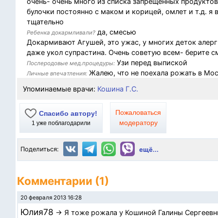
очень- очень много из списка запрещенных продуктов
булочки постоянно с маком и корицей, омлет и т.д. я
тщательно
да, смесью
Ребенка докармливали?
Докармивают Агушей, это ужас, у многих деток алерг
даже укол супрастина. Очень советую всем- берите с
Узи перед выпиской
Послеродовые мед.процедуры:
Жалею, что не поехала рожать в Мос
Личные впечатления:
Упоминаемые врачи:
Кошина Г.С.
Пожаловаться
Спасибо автору!
модератору
1
уже поблагодарили
Поделиться:
ещё...
Комментарии (1)
20 февраля 2013 16:28
Юлия78
→ Я тоже рожала у Кошиной Галины Сергеевны,