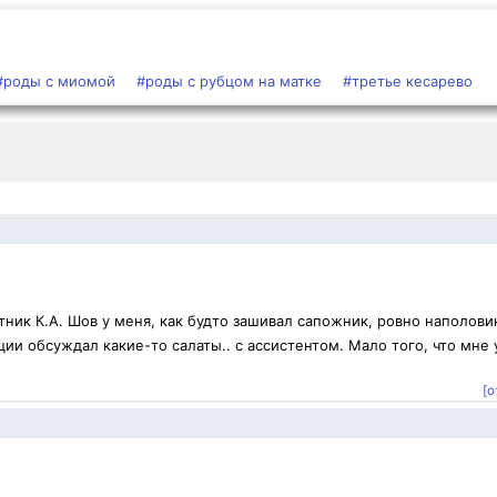
#роды с миомой
#роды с рубцом на матке
#третье кесарево
ник К.А. Шов у меня, как будто зашивал сапожник, ровно наполови
ии обсуждал какие-то салаты.. с ассистентом. Мало того, что мне 
[о