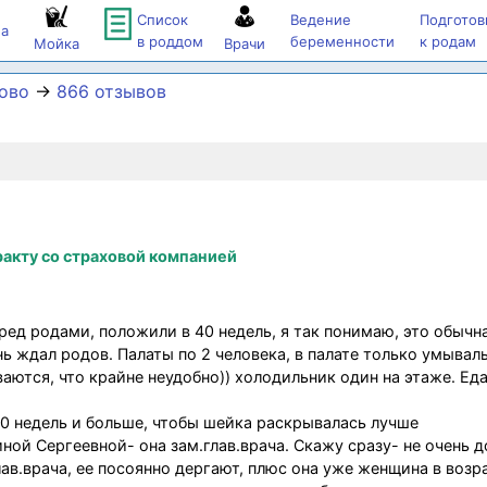
Список
Ведение
Подготов
а
в роддом
беременности
к родам
Мойка
Врачи
ово
→
866 отзывов
акту со страховой компанией
ред родами, положили в 40 недель, я так понимаю, это обычн
ень ждал родов. Палаты по 2 человека, в палате только умывал
ваются, что крайне неудобно)) холодильник один на этаже. Ед
40 недель и больше, чтобы шейка раскрывалась лучше
ной Сергеевной- она зам.глав.врача. Скажу сразу- не очень 
лав.врача, ее посоянно дергают, плюс она уже женщина в возр