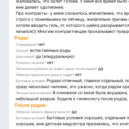
жаловалась, что болит голова. У меня все время было
мне делает одолжение.
Про контракты- у меня сложилось впечатление, что в
строго с понелеьника по пятницу, желательно причем
хотели вводить гель, от которого шейка раскрывается
начался))) Многим контрактницам прокалывают пузыр
Роды:
нет
Стимуляция?
естественные роды
Способ:
да (эпидуральную)
Анестезия?
нет
Рожали с мужем?
да
Положили ребенка на живот сразу после родов?
нет
Ребенка приложили сразу к груди?
Родзал отличный, главное отдельный, по
Бытовые условия:
сразу несколько человек, это ужасно, когда рядом оре
В очновном со мной была акушерка, 
Личные впечатления:
небольшой разрыв. Ходила к гинекологу после родов, 
После родов:
да
Ребенок лежал с Вами в палате?
Бытовые условия хорошие, отдельная па
Бытовые условия:
хорошее, мне детская медсестра призналась, что конт