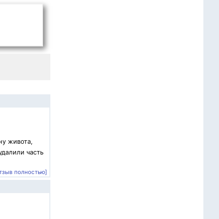
ну живота,
удалили часть
тзыв полностью]