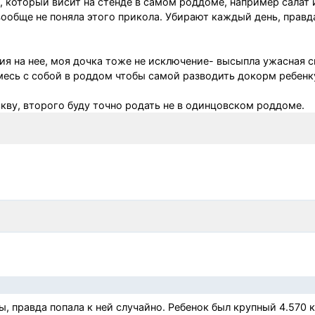
, который висит на стенде в самом роддоме, например салат 
 вообще не поняла этого прикола. Убирают каждый день, правд
ия на нее, моя дочка тоже не исключение- высыпла ужасная с
месь с собой в роддом чтобы самой разводить докорм ребенк
кву, второго буду точно родать не в одинцовском роддоме.
 правда попала к ней случайно. Ребенок был крупный 4.570 кг