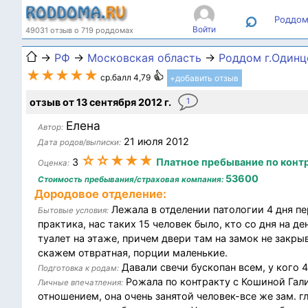
⌕
Роддом
Войти
49031 отзыв о 719 роддомах
→
РФ
→
Московская область
→
Роддом г.Одинц
★★★★★
ср.балл 4,79
+добавить отзыв
отзыв от 13 сентября 2012 г.
1
Елена
Автор:
21 июля 2012
Дата родов/выписки:
☆☆★★★
3
Платное пребывание по контр
Оценка:
53600
Стоимость пребывания/страховая компания:
Дородовое отделение:
Лежала в отделении патологии 4 дня пе
Бытовые условия:
практика, нас таких 15 человек было, кто со дня на д
туалет на этаже, причем двери там на замок не закры
скажем отвратная, порции маленькие.
Давали свечи бускопан всем, у кого 
Подготовка к родам:
Рожала по контракту с Кошиной Гали
Личные впечатления:
отношением, она очень занятой человек-все же зам. г