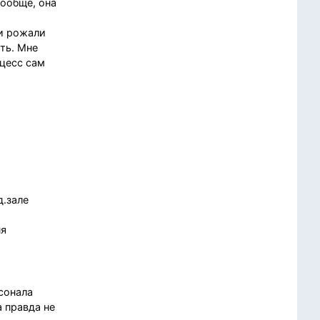
вообще, она
ки рожали
ть. Мне
оцесс сам
д.зале
ня
сонала
а правда не