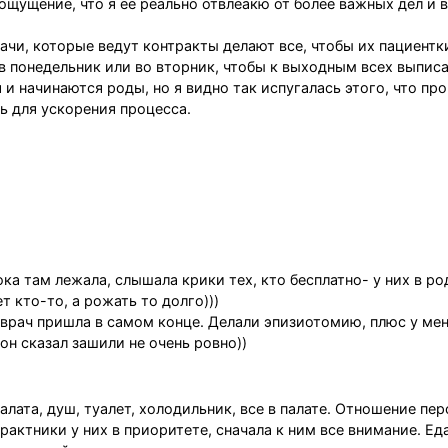
 ощущение, что я ее реально отвлеакю от более важных дел и 
рачи, которые ведут контракты делают все, чтобы их пациент
 в понедельник или во вторник, чтобы к выходным всех выписа
 и начинаются роды, но я видно так испугалась этого, что пр
ь для ускорения процесса.
ка там лежала, слышала крики тех, кто бесплатно- у них в ро
т кто-то, а рожать то долго)))
врач пришла в самом конце. Делали эпизиотомию, плюс у ме
он сказал зашили не очень ровно))
лата, душ, туалет, холодильник, все в палате. Отношение пер
рактники у них в приоритете, сначала к ним все внимание. Ед