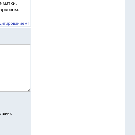
е матки.
наркозом.
 цитированием]
ствии с