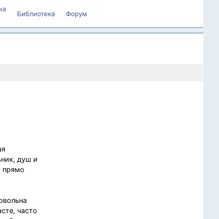
ка
Библиотека
Форум
ая
ьник, душ и
а прямо
довольна
асте, часто