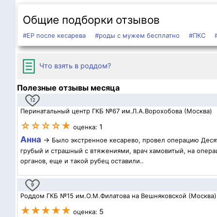
Общие подборки отзывов
#ЕР после кесарева
#роды с мужем бесплатно
#ПКС
Что взять в роддом?
Полезные отзывы месяца
12
Перинатальный центр ГКБ №67 им.Л.А.Ворохобова (Москва)
☆☆☆☆★
1
оценка:
Анна
→
Было экстренное кесарево, провел операцию Десят
грубый и страшный с втяжениями, врач хамовитый, на операц
органов, еще и такой рубец оставили..
9
Роддом ГКБ №15 им.О.М.Филатова на Вешняковской (Москва)
★★★★★
5
оценка: