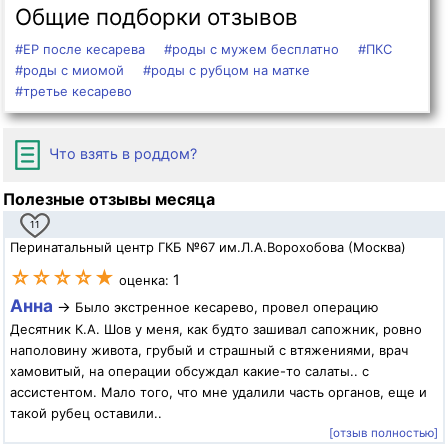
Общие подборки отзывов
#ЕР после кесарева
#роды с мужем бесплатно
#ПКС
#роды с миомой
#роды с рубцом на матке
#третье кесарево
Что взять в роддом?
Полезные отзывы месяца
11
Перинатальный центр ГКБ №67 им.Л.А.Ворохобова (Москва)
☆☆☆☆★
1
оценка:
Анна
→
Было экстренное кесарево, провел операцию
Десятник К.А. Шов у меня, как будто зашивал сапожник, ровно
наполовину живота, грубый и страшный с втяжениями, врач
хамовитый, на операции обсуждал какие-то салаты.. с
ассистентом. Мало того, что мне удалили часть органов, еще и
такой рубец оставили..
[отзыв полностью]