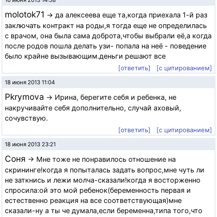
16 июня 2013 14:58
molotok71
→ да алексеева еще та,когда приехала 1-й раз
заключать контракт на роды,я тогда еще не определилась
с врачом, она была сама доброта,чтобы выбрали её,а когда
после родов пошла делать узи- попала на неё - поведение
было крайне вызывающим.деньги решают все
[ответить]
[с цитированием]
18 июня 2013 11:04
Pkrymova
→ Ирина, берегите себя и ребенка, не
накручивайте себя дополнительно, случай аховый,
сочувствую.
[ответить]
[с цитированием]
18 июня 2013 23:21
Соня
→ Мне тоже не понравилось отношение на
скрининге!когда я попыталась задать вопрос,мне чуть ли
не заткнись и лежи молча-сказали!когда я восторженно
спросила:ой это мой ребенок(беременность первая и
естественно реакция на все соответствующая)мне
сказали-ну а ты че думала,если беременна,типа того,что