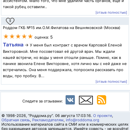
ассистентом. Мало того, что мне удалили часть органов, еще и
такой рубец оставили..
[отзыв полностью]
9
Роддом ГКБ №15 им.О.М.Филатова на Вешняковской (Москва)
★★★★★
5
оценка:
Татьяна
→
У меня был контракт с врачом Карповой Еленой
Викторовной. Мне посоветовал её другой врач. Мы ждали
нашей встречи, но воды у меня отошли раньше. Помню, как в
панике звонила Елене Викторовне, хотя лично мы с ней даже не
встречались. Она меня поддержала, попросила рассказать про
воды, про пробку. В...
[отзыв полностью]
Следите за отзывами:
© 1998-2026, "Роддома.ру". 06 августа 17:03:16.
О проекте
,
Обратная связь
,
Рекламодателям
,
info@roddoma.org
Использование материалов сайта в СМИ или в коммерческих целях
без разрешения авторов запрещается. Имейте совесть - не воруйте!