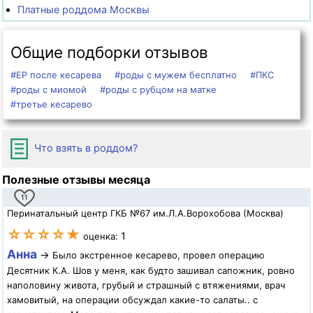
Платные роддома Москвы
Общие подборки отзывов
#ЕР после кесарева
#роды с мужем бесплатно
#ПКС
#роды с миомой
#роды с рубцом на матке
#третье кесарево
Что взять в роддом?
Полезные отзывы месяца
11
Перинатальный центр ГКБ №67 им.Л.А.Ворохобова (Москва)
☆☆☆☆★
1
оценка:
Анна
→
Было экстренное кесарево, провел операцию
Десятник К.А. Шов у меня, как будто зашивал сапожник, ровно
наполовину живота, грубый и страшный с втяжениями, врач
хамовитый, на операции обсуждал какие-то салаты.. с