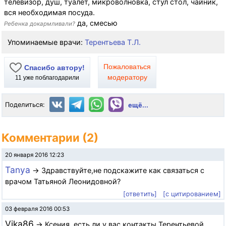
телевизор, душ, туалет, микроволновка, стул стол, чайник,
вся необходимая посуда.
да, смесью
Ребенка докармливали?
Упоминаемые врачи:
Терентьева Т.Л.
Пожаловаться
Спасибо автору!
модератору
11
уже поблагодарили
Поделиться:
ещё...
Комментарии (2)
20 января 2016 12:23
Tanya
→ Здравствуйте,не подскажите как связаться с
врачом Татьяной Леонидовной?
[ответить]
[с цитированием]
03 февраля 2016 00:53
Vika86
→ Ксения, есть ли у вас контакты Терентьевой