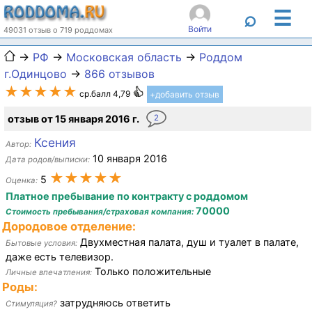
☰
⌕
Войти
49031 отзыв о 719 роддомах
→
РФ
→
Московская область
→
Роддом
г.Одинцово
→
866 отзывов
★★★★★
ср.балл 4,79
+добавить отзыв
отзыв от 15 января 2016 г.
2
Ксения
Автор:
10 января 2016
Дата родов/выписки:
★★★★★
5
Оценка:
Платное пребывание по контракту с роддомом
70000
Стоимость пребывания/страховая компания:
Дородовое отделение:
Двухместная палата, душ и туалет в палате,
Бытовые условия:
даже есть телевизор.
Только положительные
Личные впечатления:
Роды:
затрудняюсь ответить
Стимуляция?