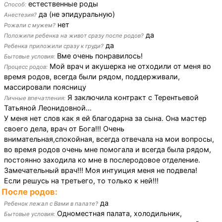
естественные роды
Способ:
да (не эпидуральную)
Анестезия?
нет
Рожали с мужем?
да
Положили ребенка на живот сразу после родов?
да
Ребенка приложили сразу к груди?
Вме очень понравилось!
Бытовые условия:
Мой врач и акушерка не отходили от меня во
Процесс родов:
время родов, всегда были рядом, поддерживали,
массировали поясницу
Я заключила контракт с Терентьевой
Личные впечатления:
Татьяной Леонидовной...
У меня нет слов как я ей благодарна за сына. Она мастер
своего дела, врач от Бога!!! Очень
внимательная,спокойная, всегда отвечала на мои вопросы,
во время родов очень мне помогала и всегда была рядом,
постоянно заходила ко мне в послеродовое отделение.
Замечательный врач!!! Моя интуиция меня не подвела!
Если решусь на третьего, то только к ней!!!
После родов:
да
Ребенок лежал с Вами в палате?
Одноместная палата, холодильник,
Бытовые условия: