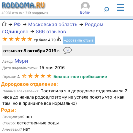
☰
⌕
Войти
49031 отзыв о 719 роддомах
→
РФ
→
Московская область
→
Роддом
г.Одинцово
→
866 отзывов
★★★★★
ср.балл 4,79
+добавить отзыв
отзыв от 8 октября 2016 г.
9
Мэри
Автор:
15 мая 2016
Дата родов/выписки:
☆★★★★
4
Бесплатное пребывание
Оценка:
Дородовое отделение:
Поступила я в дородовое отделении за 2
Личные впечатления:
часа до начала родов,поэтому не успела понять что и как
там, но в принципе все нормально)
Роды:
нет
Стимуляция?
естественные роды
Способ:
нет
Анестезия?