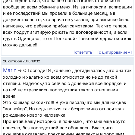
дико недовольна, что на нее попала кровь от эпизио и
вообще во всем обвинила меня. Из-за гипоксии, аспирации
и ее последствий мы провели в больнице месяц, а в
документах не то, что врача не указали, при выписке было
написано, что ребенок прибыл самотеком. Так что теперь
всех подруг агитирую рожать по договоренности, и если
едут в Одинцово, то от Попковой-Понковой держаться как
можно дальше!!
[ответить]
[с цитированием]
26 октября 2016 19:32
Marin
→ О Господи! Я ,конечно , догадывалась ,что она так
холодно и халатно ко всем относится,но не до такой
степени. Надеюсь,что сейчас с доченькой все порядке, и
на ней не отразились последствия такого отношения
врача.
Это Кошмар какой-то!!! Я уже писала,что мы для них,как
"конвейер", Но ведь нельзя так безразлично относится к
рождению нового человечка.
Прочитав,Вашу историю, я понимаю , что мне еще круто
повезло, без последствий все обошлось. Благо,что
акушерка оказалась прекрасным человеком и хорошим