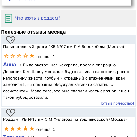
Что взять в роддом?
Полезные отзывы месяца
10
Перинатальный центр ГКБ №67 им.Л.А.Ворохобова (Москва)
☆☆☆☆★
1
оценка:
Анна
→
Было экстренное кесарево, провел операцию
Десятник К.А. Шов у меня, как будто зашивал сапожник, ровно
наполовину живота, грубый и страшный с втяжениями, врач
хамовитый, на операции обсуждал какие-то салаты.. с
ассистентом. Мало того, что мне удалили часть органов, еще и
такой рубец оставили..
[отзыв полностью]
9
Роддом ГКБ №15 им.О.М.Филатова на Вешняковской (Москва)
★★★★★
5
оценка: