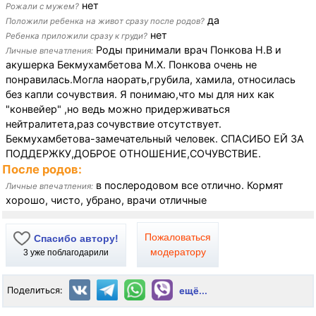
нет
Рожали с мужем?
да
Положили ребенка на живот сразу после родов?
нет
Ребенка приложили сразу к груди?
Роды принимали врач Понкова Н.В и
Личные впечатления:
акушерка Бекмухамбетова М.Х. Понкова очень не
понравилась.Могла наорать,грубила, хамила, относилась
без капли сочувствия. Я понимаю,что мы для них как
"конвейер" ,но ведь можно придерживаться
нейтралитета,раз сочувствие отсутствует.
Бекмухамбетова-замечательный человек. СПАСИБО ЕЙ ЗА
ПОДДЕРЖКУ,ДОБРОЕ ОТНОШЕНИЕ,СОЧУВСТВИЕ.
После родов:
в послеродовом все отлично. Кормят
Личные впечатления:
хорошо, чисто, убрано, врачи отличные
Пожаловаться
Спасибо автору!
модератору
3
уже поблагодарили
Поделиться:
ещё...