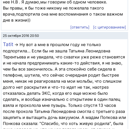
нее Н.В . Я думаю,мы говорим об одном человеке.
Вы правы, я бы тоже никому не пожелала такого
врача,подпортила она мне воспоминания о таком важном
дне в жизни))
[ответить]
[с цитированием]
25 октября 2016 20:50
Tatit
→ Ну вот а мне в прошлом году не только
подпортила... Если бы не зашла Татьяна Леонидовна
Терентьева и не увидела, что схватки уже реже становятся
и не начала предпринимать какие-то действия, я не знаю,
чем бы все закончилось. А эта спокойно себе сидела в
телефоне, шутила, что сейчас очередная родит быстрее
меня, никак не реагировала на мои мольбы, что слишком
долго нет раскрытия и что-то идет не так, наотрез
отказалась делать ЭКС, когда его еще можно было
сделать, и вообще изначально с открытием в один палец
взяла и проколола мне пузырь. Только спустя 13 часов
после прокола Татьяна Леонидовна смогла с третьего раза
зацепить и вытащить дочь вакуумом. А мадам Попкова или
Понкова сказала: "Спасибо, что хоть живую родила", была