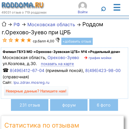
☰
⌕
Войти
49031 отзыв о 719 роддомах
Роддом
→
РФ
→
Московская область
→
г.Орехово-Зуево при ЦРБ
☆☆★★★
ср.балл 4,00
+добавить отзыв
Филиал ГБУЗ МО «Орехово-Зуевская ЦГБ» №4 «Родильный дом»
Московская область,
Орехово-Зуево
→
график мойки
ул.Козлова, д.30.
показать на карте
☎
8(496)412-67-04
(приемный покой),
8(496)423-98-00
(справочная)
Сайт:
lpu.zdrav.mosreg.ru
Неверные данные? Напишите нам!
231 отзыв
форум
6 фото
Статистика по отзывам