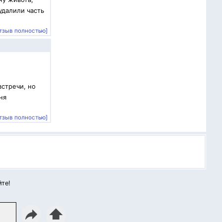
удалили часть
тзыв полностью]
встречи, но
ня
тзыв полностью]
йте!
⬆