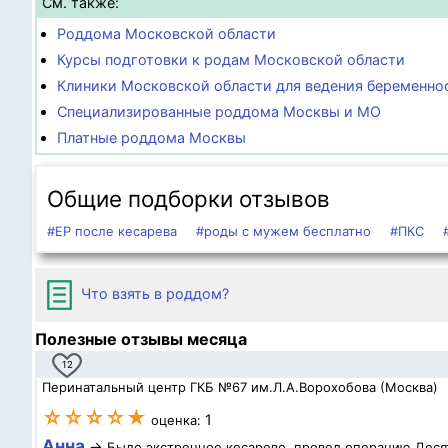
См. также:
Роддома Московской области
Курсы подготовки к родам Московской области
Клиники Московской области для ведения беременно
Специализированные роддома Москвы и МО
Платные роддома Москвы
Общие подборки отзывов
#ЕР после кесарева
#роды с мужем бесплатно
#ПКС
Что взять в роддом?
Полезные отзывы месяца
12
Перинатальный центр ГКБ №67 им.Л.А.Ворохобова (Москва)
☆☆☆☆★
1
оценка:
Анна
→
Было экстренное кесарево, провел операцию Десят