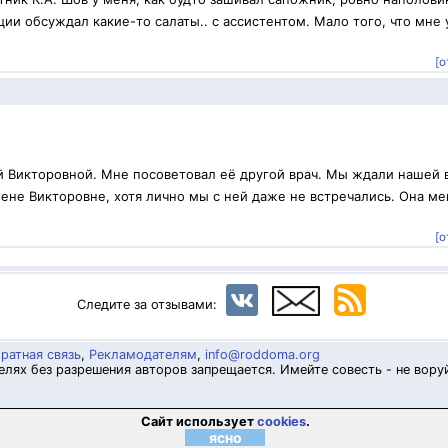
ии обсуждал какие-то салаты.. с ассистентом. Мало того, что мне 
[о
й Викторовной. Мне посоветовал её другой врач. Мы ждали нашей 
ене Викторовне, хотя лично мы с ней даже не встречались. Она ме
.
[о
Следите за отзывами:
ратная связь
,
Рекламодателям
,
info@roddoma.org
лях без разрешения авторов запрещается. Имейте совесть - не вору
Сайт использует
cookies
.
ясно