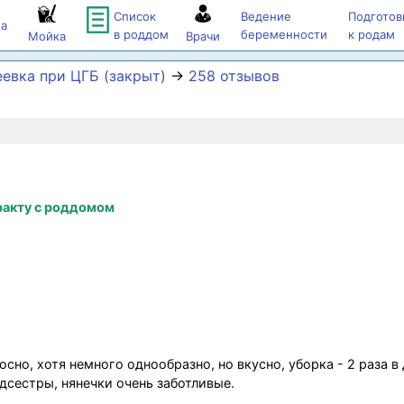
Список
Ведение
Подготов
а
в роддом
беременности
к родам
Мойка
Врачи
еевка при ЦГБ (закрыт)
→
258 отзывов
ракту с роддомом
но, хотя немного однообразно, но вкусно, уборка - 2 раза в 
дсестры, нянечки очень заботливые.