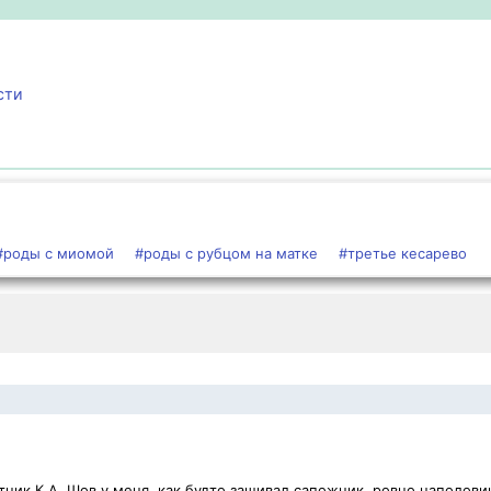
сти
#роды с миомой
#роды с рубцом на матке
#третье кесарево
ник К.А. Шов у меня, как будто зашивал сапожник, ровно наполови