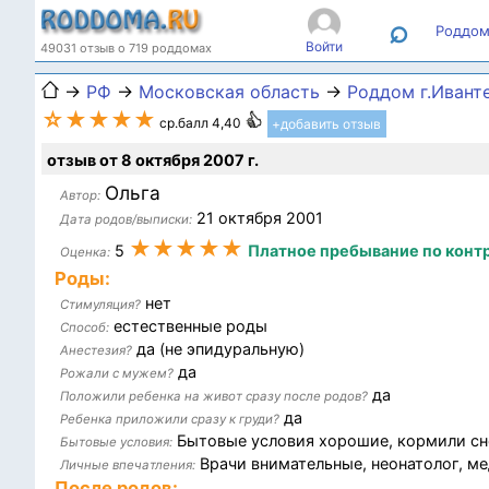
⌕
Роддом
Войти
49031 отзыв о 719 роддомах
→
РФ
→
Московская область
→
Роддом г.Ивант
☆★★★★
ср.балл 4,40
+добавить отзыв
отзыв от 8 октября 2007 г.
Ольга
Автор:
21 октября 2001
Дата родов/выписки:
★★★★★
5
Платное пребывание по конт
Оценка:
Роды:
нет
Стимуляция?
естественные роды
Способ:
да (не эпидуральную)
Анестезия?
да
Рожали с мужем?
да
Положили ребенка на живот сразу после родов?
да
Ребенка приложили сразу к груди?
Бытовые условия хорошие, кормили снос
Бытовые условия:
Врачи внимательные, неонатолог, ме
Личные впечатления:
После родов: