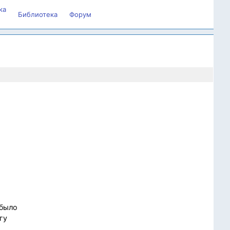
ка
Библиотека
Форум
 было
гу