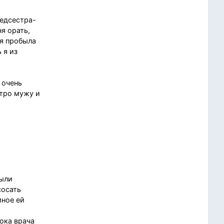
медсестра-
я орать,
 я пробыла
 я из
и
 очень
стро мужу и
были
сосать
мное ей
ока врача