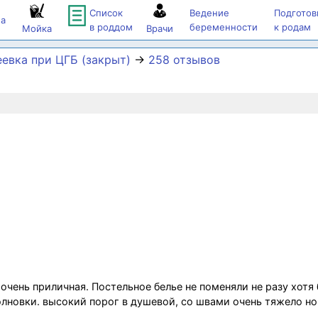
Список
Ведение
Подготов
а
в роддом
беременности
к родам
Мойка
Врачи
еевка при ЦГБ (закрыт)
→
258 отзывов
 очень приличная. Постельное белье не поменяли не разу хотя
олновки. высокий порог в душевой, со швами очень тяжело но