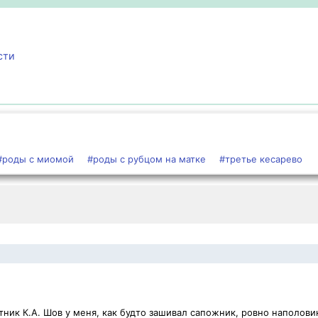
сти
#роды с миомой
#роды с рубцом на матке
#третье кесарево
ник К.А. Шов у меня, как будто зашивал сапожник, ровно наполови