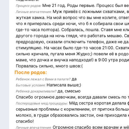
Мне 21 год. Роды первые. Процесс был в
Процесс родов:
Муж привёз с ложными схватками, вр
Личные впечатления:
жуткая хамка. На мой вопрос что вы мне колите, ответ
что я приперлась среди ночи, что б я собирала свои ш
где-то часа полтора). Собралась, пошла. Ставя мне к
другого города на ночь глядя, что работать мешаю. 
предродовую, сказали отключить телефон, даже не да
стимуляцию. На часах было где-то часов 21:00. Схват
сильно кричала, пугала меня Жудко;) повели её в род
маме, что дочка и внучка наподходе!) в 9:00 утра род
Порвалась сильно, много швов:(
После родов:
да
Ребенок лежал с Вами в палате?
Написала выше;)
Бытовые условия:
да, смесью
Ребенка докармливали?
Спасибо огромное девочкам, всегда давали смесь по
Мёд сестра коротая делала 
Послеродовые мед.процедуры:
серьезные проблемы с кормлением, от притока больш
молоко, в груди образовались застои, она приходила
спасибо!
Огромное спасибо всем врачам и мёд
Личные впечатления: