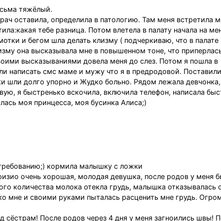
есьма тяжёлый.
ач оставила, определила в патологию. Там меня встретила 
ила:какая тебе разница. Потом влетела в палату начала на мен
мотки и бегом шла делать клизму ( подчеркиваю, что в палате
лизму она высказывала мне в повышенном тоне, что приперлась
Своими высказываниями довела меня до слез. Потом я пошла в
ли написать смс маме и мужу что я в предродовой. Поставил
ки шли долго упорно и Жудко больно. Рядом лежала девчонка,
овую, я быстренько вскочила, включила телефон, написала бы
илась моя принцесса, моя бусинка Алиса;)
 требованию;) кормила малышку с ложки
физио очень хорошая, молодая девушка, после родов у меня 
ого количества молока отекла грудь, малышка отказывалась 
 ко мне и своими руками пыталась расценить мне грудь. Огро
 сёстрам! После родов через 4 дня у меня загноились швы! П