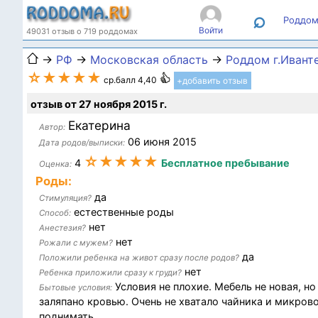
⌕
Роддом
Войти
49031 отзыв о 719 роддомах
→
РФ
→
Московская область
→
Роддом г.Ивант
☆★★★★
ср.балл 4,40
+добавить отзыв
отзыв от 27 ноября 2015 г.
Екатерина
Автор:
06 июня 2015
Дата родов/выписки:
☆★★★★
4
Бесплатное пребывание
Оценка:
Роды:
да
Стимуляция?
естественные роды
Способ:
нет
Анестезия?
нет
Рожали с мужем?
да
Положили ребенка на живот сразу после родов?
нет
Ребенка приложили сразу к груди?
Условия не плохие. Мебель не новая, но
Бытовые условия:
заляпано кровью. Очень не хватало чайника и микров
поднимать.