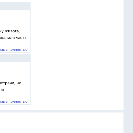
ну живота,
удалили часть
тзыв полностью]
встречи, но
ня
тзыв полностью]