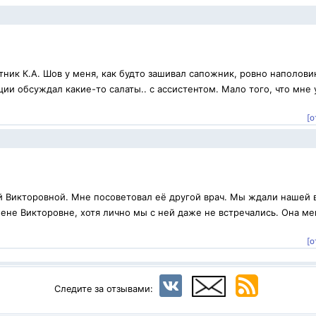
ник К.А. Шов у меня, как будто зашивал сапожник, ровно наполови
ии обсуждал какие-то салаты.. с ассистентом. Мало того, что мне 
[о
й Викторовной. Мне посоветовал её другой врач. Мы ждали нашей 
ене Викторовне, хотя лично мы с ней даже не встречались. Она ме
.
[о
Следите за отзывами: