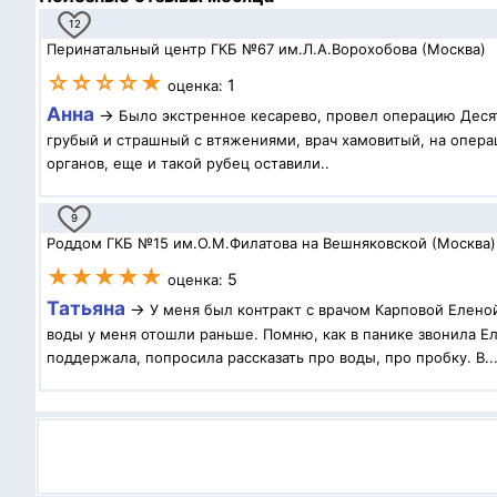
12
Перинатальный центр ГКБ №67 им.Л.А.Ворохобова (Москва)
☆☆☆☆★
1
оценка:
Анна
→
Было экстренное кесарево, провел операцию Десят
грубый и страшный с втяжениями, врач хамовитый, на операц
органов, еще и такой рубец оставили..
9
Роддом ГКБ №15 им.О.М.Филатова на Вешняковской (Москва)
★★★★★
5
оценка:
Татьяна
→
У меня был контракт с врачом Карповой Елено
воды у меня отошли раньше. Помню, как в панике звонила Ел
поддержала, попросила рассказать про воды, про пробку. В..