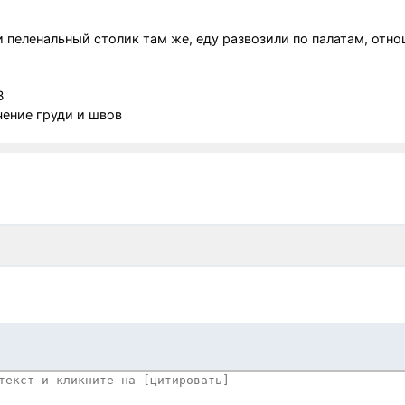
и пеленальный столик там же, еду развозили по палатам, отн
В
чение груди и швов