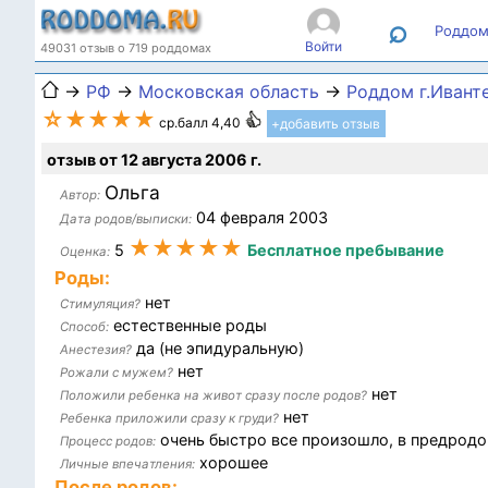
⌕
Роддом
Войти
49031 отзыв о 719 роддомах
→
РФ
→
Московская область
→
Роддом г.Ивант
☆★★★★
ср.балл 4,40
+добавить отзыв
отзыв от 12 августа 2006 г.
Ольга
Автор:
04 февраля 2003
Дата родов/выписки:
★★★★★
5
Бесплатное пребывание
Оценка:
Роды:
нет
Стимуляция?
естественные роды
Способ:
да (не эпидуральную)
Анестезия?
нет
Рожали с мужем?
нет
Положили ребенка на живот сразу после родов?
нет
Ребенка приложили сразу к груди?
очень быстро все произошло, в предродо
Процесс родов:
хорошее
Личные впечатления:
После родов: