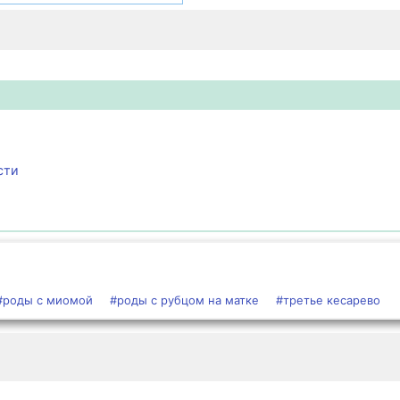
сти
#роды с миомой
#роды с рубцом на матке
#третье кесарево