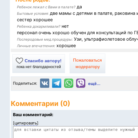
да
Ребенок лежал с Вами в палате?
две мамы с детями в палате, раковина 
Бытовые условия:
сестер хорошее
нет
Ребенка докармливали?
персонал очень хорошо обучен для консультаций по Г
Узи, ультрафиолетовое облу
Послеродовые мед.процедуры:
хорошее
Личные впечатления:
Пожаловаться
Спасибо автору!
модератору
пока нет благодарностей
Поделиться:
ещё...
Комментарии (0)
Ваш комментарий:
[
цитировать
]