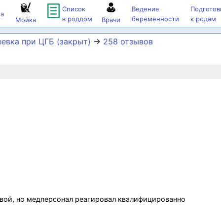
Список
Ведение
Подготов
а
в роддом
беременности
к родам
Мойка
Врачи
еевка при ЦГБ (закрыт)
→
258 отзывов
вой, но медперсонал реагировал квалифицированно