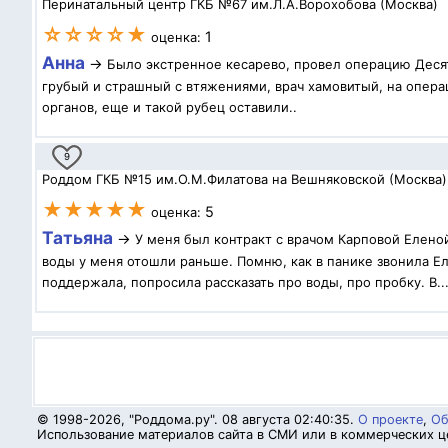
Перинатальный центр ГКБ №67 им.Л.А.Ворохобова (Москва)
☆☆☆☆★
1
оценка:
Анна
→
Было экстренное кесарево, провел операцию Десят
грубый и страшный с втяжениями, врач хамовитый, на операц
органов, еще и такой рубец оставили..
9
Роддом ГКБ №15 им.О.М.Филатова на Вешняковской (Москва)
★★★★★
5
оценка:
Татьяна
→
У меня был контракт с врачом Карповой Елено
воды у меня отошли раньше. Помню, как в панике звонила Ел
поддержала, попросила рассказать про воды, про пробку. В..
© 1998-2026, "Роддома.ру". 08 августа 02:40:35.
О проекте
,
Об
Использование материалов сайта в СМИ или в коммерческих це