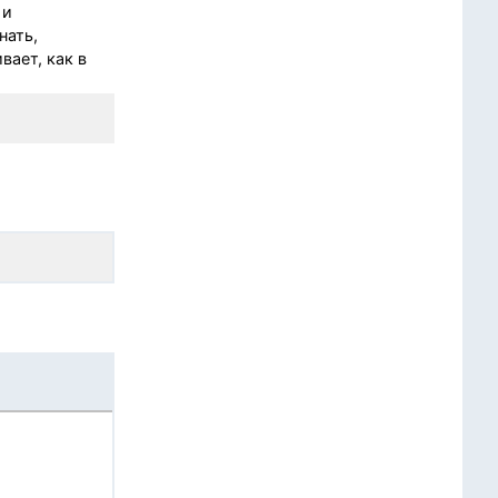
 и
нать,
вает, как в