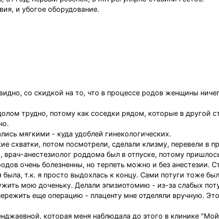
вия, и убогое оборудование.
идно, со скидкой на то, что в процессе родов женщины ничег
долом трудно, потому как соседки рядом, которые в другой с
но.
ались мягкими - куда удоблей гинекологических.
кие схватки, потом посмотрели, сделали клизму, перевели в 
о, врач-анестезиолог роддома был в отпуске, потому пришлос
 родов очень болезненны, но терпеть можно и без анестезии. 
была, т.к. я просто выдохлась к концу. Сами потуги тоже бы
ужить мою доченьку. Делали эпизиотомию - из-за слабых поту
пережить еще операцию - плаценту мне отделяли вручную. Эт
нджаевной, которая меня наблюдала до этого в клинике "Мой