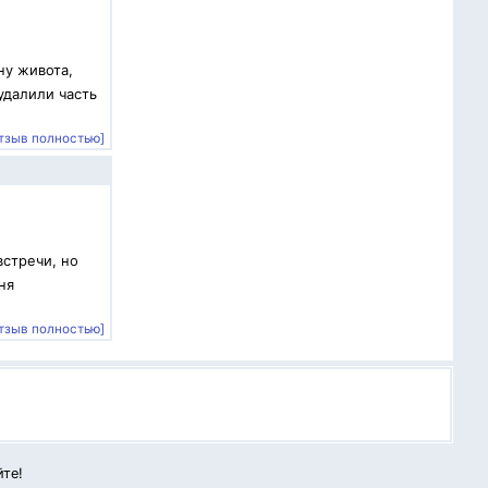
ну живота,
удалили часть
тзыв полностью]
встречи, но
ня
тзыв полностью]
йте!