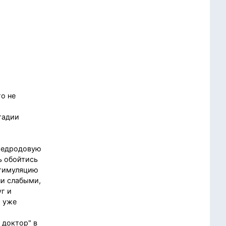
о не
тадии
предродовую
ь обойтись
Стимуляцию
ли слабыми,
г и
о уже
 доктор" в