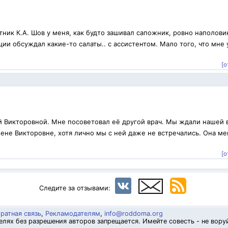
ник К.А. Шов у меня, как будто зашивал сапожник, ровно наполови
ии обсуждал какие-то салаты.. с ассистентом. Мало того, что мне 
[о
й Викторовной. Мне посоветовал её другой врач. Мы ждали нашей 
ене Викторовне, хотя лично мы с ней даже не встречались. Она ме
.
[о
Следите за отзывами:
ратная связь
,
Рекламодателям
,
info@roddoma.org
лях без разрешения авторов запрещается. Имейте совесть - не вору