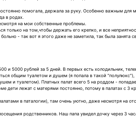
постоянно помогала, держала за руку. Особенно важным для 
да в родах.
несмотря на мои собственные проблемы.
ся только на том,чтобы держать его крепко, и все неприятно
больно - так вот я этого даже не заметила, так была занята с
00 и 5000 рублей за 5 дней. В первых есть холодильник, теле
аться общим туалетом и душем (я попала в такой "полулюкс"),
душем и туалетом). Платных палат всего 5 на роддом - попада
ме дети лежат с матерями постоянно, потому в палатах с 3 
палатами в паталогии), там очень уютно, даже несмотря на от
осещения родственников. Наш папа увидел дочку через 3 час