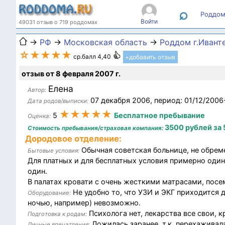
⌕
Роддом
Войти
49031 отзыв о 719 роддомах
→
РФ
→
Московская область
→
Роддом г.Ивант
☆★★★★
ср.балл 4,40
+добавить отзыв
отзыв от 8 февраля 2007 г.
Елена
Автор:
07 декабря 2006, период: 01/12/2006
Дата родов/выписки:
★★★★★
5
Бесплатное пребывание
Оценка:
3500 рублей за 
Стоимость пребывания/страховая компания:
Дородовое отделение:
Обычная советская больнице, не обрем
Бытовые условия:
Для платных и для бесплатных условия примерно один
один.
В палатах кровати с очень жесткими матрасами, посе
Не удобно то, что УЗИ и ЭКГ приходится д
Оборудование:
ночью, например) невозможно.
Психолога нет, лекарства все свои, 
Подготовка к родам:
Ложилась заранее, т.к. перехаживала
Личные впечатления: