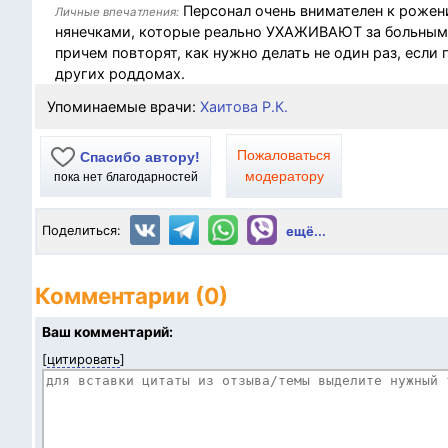
Персонал очень внимателен к рожени
Личные впечатления:
нянечками, которые реально УХАЖИВАЮТ за больными.
причем повторят, как нужно делать не один раз, если 
других роддомах.
Упоминаемые врачи:
Хаитова Р.К.
Пожаловаться
Спасибо автору!
модератору
пока нет благодарностей
Поделиться:
ещё...
Комментарии (0)
Ваш комментарий:
[
цитировать
]