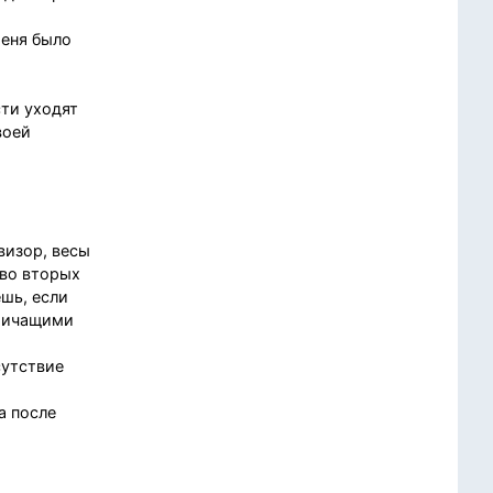
меня было
сти уходят
воей
визор, весы
 во вторых
ешь, если
кричащими
сутствие
а после