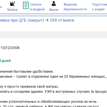
Список
Ведение
Подготов
а
в роддом
беременности
к родам
Мойка
Врачи
еевка при ЦГБ (закрыт)
→
258 отзывов
-13/12/2006
5 дней
ененная бытовыми удобствами.
аковые - туалет в отделении один на 20 беременных женщин,
му я просто привезла свой матрас.
елать в соседнем здании. УЗИ в экстренных случаях (в процес
кроме успокоительных и обезболивающих уколов на ночь.
, 31 год, первый ребенок, в ЖК регулярно ставили гестоз.