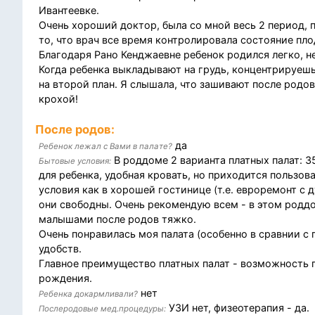
Ивантеевке.
Очень хороший доктор, была со мной весь 2 период, 
то, что врач все время контролировала состояние пло
Благодаря Рано Кенджаевне ребенок родился легко, 
Когда ребенка выкладывают на грудь, концентрируешь
на второй план. Я слышала, что зашивают после родов 
крохой!
После родов:
да
Ребенок лежал с Вами в палате?
В роддоме 2 варианта платных палат: 35
Бытовые условия:
для ребенка, удобная кровать, но приходится пользов
условия как в хорошей гостинице (т.е. евроремонт с 
они свободны. Очень рекомендую всем - в этом роддо
малышами после родов тяжко.
Очень понравилась моя палата (особенно в сравнии с 
удобств.
Главное преимущество платных палат - возможность п
рождения.
нет
Ребенка докармливали?
УЗИ нет, физеотерапия - да.
Послеродовые мед.процедуры: