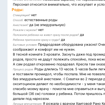
Персонал относится внимательно, что искупает и усло
Роды:
нет
Стимуляция?
естественные роды
Способ:
да (не эпидуральную)
Анестезия?
нет
Рожали с мужем?
да
Положили ребенка на живот сразу после родов?
да
Ребенка приложили сразу к груди?
Предродовая оборудована ужасно! Очев
Бытовые условия:
соображают и комфорт им не нужен.
В тесной комнате 3 кровати. Заснуть даже под проми
родов, просто не дадут полежать спокойно, пока мож
А сам родзал откровенно порадовал. Кресла там оказ
Роды длились 13 часов. 5 часов были лег
Процесс родов:
и поставили промидол, чтобы поспала. Мне не повезл
без эпидуральной анестезии. :( Схватки во 2 периоде
окситоцином делают по необходимости - у меня такая 
спасибо моему врачу - помогла мне справиться и выт
большой (36 см) головки у ребенка. Потом пришлось 
делали под наркозом.
Я рожала с врачом Хаитовой Рано Ке
Личные впечатления: