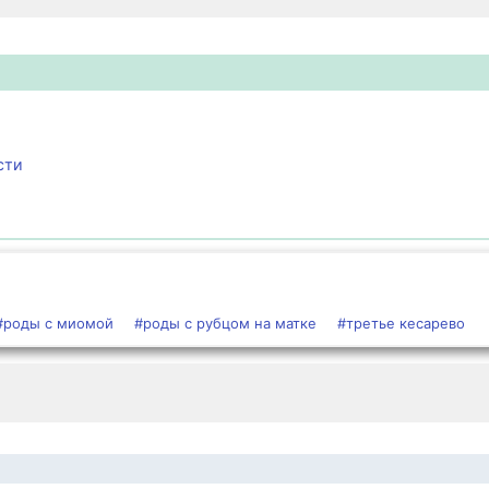
сти
#роды с миомой
#роды с рубцом на матке
#третье кесарево