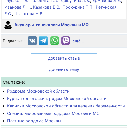
Глушко П.В.
,
Головина Т.А.
,
Дашутина Л.В.
,
Ермакова Л.Е.
,
Иванова Л.Н.
,
Казакова В.В.
,
Прокудина Т.П.
,
Ретунская
Е.С.
,
Цыганова Н.В.
Акушеры-гинекологи Москвы и МО
Поделиться:
ещё...
добавить отзыв
добавить тему
См. также:
Роддома Московской области
Курсы подготовки к родам Московской области
Клиники Московской области для ведения беременности
Специализированные роддома Москвы и МО
Платные роддома Москвы