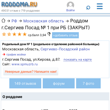
☰
⌕
Войти
49031 отзыв о 719 роддомах
Роддом
→
РФ
→
Московская область
→
г.Сергиев Посад № 1 при РБ (ЗАКРЫТ)
☆☆★★★
ср.балл 3,94
+добавить отзыв
Родильный дом № 1 (родильное отделение районной больницы)
Московская область,
Сергиево-Посадский район
→
график мойки
г.Сергиев Посад, ул.Кирова, д.87.
показать на карте
Сайт:
www.spmuzrb.ru
Неверные данные? Напишите нам!
149 отзывов
форум
7 фото
О роддоме