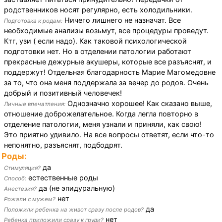
родственников носят регулярно, есть холодильники.
Ничего лишнего не назначат. Все
Подготовка к родам:
необходимые анализы возьмут, все процедуры проведут.
Ктг, узи ( если надо). Как таковой психологической
подготовки нет. Но в отделении патологии работают
прекрасные дежурные акушеры, которые все разъяснят, и
поддержут! Отдельная благодарность Марие Магомедовне
за то, что она меня поддержала за вечер до родов. Очень
добрый и позитивный человечек!
Однозначно хорошее! Как сказано выше,
Личные впечатления:
отношение доброжелательное. Когда легла повторно в
отделение патологии, меня узнали и приняли, как свою!
Это приятно удивило. На все вопросы ответят, если что-то
непонятно, разъяснят, подбодрят.
Роды:
да
Стимуляция?
естественные роды
Способ:
да (не эпидуральную)
Анестезия?
нет
Рожали с мужем?
да
Положили ребенка на живот сразу после родов?
нет
Ребенка приложили сразу к груди?