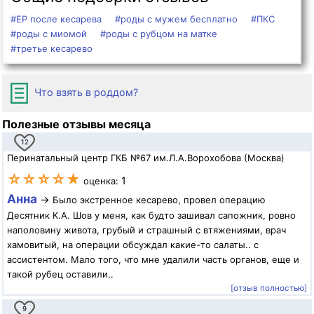
#ЕР после кесарева
#роды с мужем бесплатно
#ПКС
#роды с миомой
#роды с рубцом на матке
#третье кесарево
Что взять в роддом?
Полезные отзывы месяца
12
Перинатальный центр ГКБ №67 им.Л.А.Ворохобова (Москва)
☆☆☆☆★
1
оценка:
Анна
→
Было экстренное кесарево, провел операцию
Десятник К.А. Шов у меня, как будто зашивал сапожник, ровно
наполовину живота, грубый и страшный с втяжениями, врач
хамовитый, на операции обсуждал какие-то салаты.. с
ассистентом. Мало того, что мне удалили часть органов, еще и
такой рубец оставили..
[отзыв полностью]
9