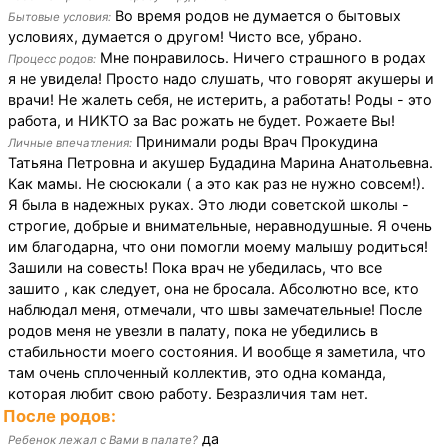
Во время родов не думается о бытовых
Бытовые условия:
условиях, думается о другом! Чисто все, убрано.
Мне понравилось. Ничего страшного в родах
Процесс родов:
я не увидела! Просто надо слушать, что говорят акушеры и
врачи! Не жалеть себя, не истерить, а работать! Роды - это
работа, и НИКТО за Вас рожать не будет. Рожаете Вы!
Принимали роды Врач Прокудина
Личные впечатления:
Татьяна Петровна и акушер Будадина Марина Анатольевна.
Как мамы. Не сюсюкали ( а это как раз не нужно совсем!).
Я была в надежных руках. Это люди советской школы -
строгие, добрые и внимательные, неравнодушные. Я очень
им благодарна, что они помогли моему малышу родиться!
Зашили на совесть! Пока врач не убедилась, что все
зашито , как следует, она не бросала. Абсолютно все, кто
наблюдал меня, отмечали, что швы замечательные! После
родов меня не увезли в палату, пока не убедились в
стабильности моего состояния. И вообще я заметила, что
там очень сплоченный коллектив, это одна команда,
которая любит свою работу. Безразличия там нет.
После родов:
да
Ребенок лежал с Вами в палате?