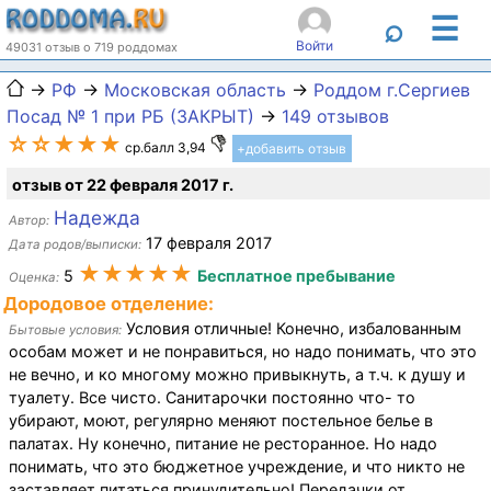
☰
⌕
Войти
49031 отзыв о 719 роддомах
→
РФ
→
Московская область
→
Роддом г.Сергиев
Посад № 1 при РБ (ЗАКРЫТ)
→
149 отзывов
☆☆★★★
ср.балл 3,94
+добавить отзыв
отзыв от 22 февраля 2017 г.
Надежда
Автор:
17 февраля 2017
Дата родов/выписки:
★★★★★
5
Бесплатное пребывание
Оценка:
Дородовое отделение:
Условия отличные! Конечно, избалованным
Бытовые условия:
особам может и не понравиться, но надо понимать, что это
не вечно, и ко многому можно привыкнуть, а т.ч. к душу и
туалету. Все чисто. Санитарочки постоянно что- то
убирают, моют, регулярно меняют постельное белье в
палатах. Ну конечно, питание не ресторанное. Но надо
понимать, что это бюджетное учреждение, и что никто не
заставляет питаться принудительно! Передачки от