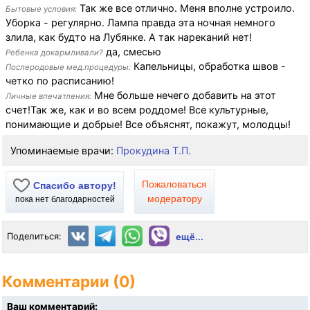
Так же все отлично. Меня вполне устроило.
Бытовые условия:
Уборка - регулярно. Лампа правда эта ночная немного
злила, как будто на Лубянке. А так нареканий нет!
да, смесью
Ребенка докармливали?
Капельницы, обработка швов -
Послеродовые мед.процедуры:
четко по расписанию!
Мне больше нечего добавить на этот
Личные впечатления:
счет!Так же, как и во всем роддоме! Все культурные,
понимающие и добрые! Все объяснят, покажут, молодцы!
Упоминаемые врачи:
Прокудина Т.П.
Пожаловаться
Спасибо автору!
модератору
пока нет благодарностей
Поделиться:
ещё...
Комментарии (0)
Ваш комментарий: