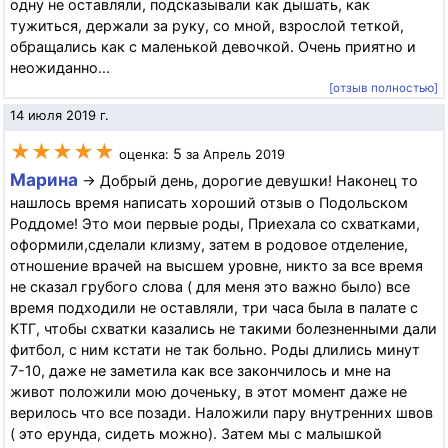
одну не оставляли, подсказывали как дышать, как
тужиться, держали за руку, со мной, взрослой теткой,
обращались как с маленькой девочкой. Очень приятно и
неожиданно...
[отзыв полностью]
14 июля 2019 г.
★★★★★
5
оценка:
за Апрель 2019
Марина
→ Добрый день, дорогие девушки! Наконец то
нашлось время написать хороший отзыв о Подольском
Роддоме! Это мои первые роды, Приехала со схватками,
оформили,сделали клизму, затем в родовое отделение,
отношение врачей на высшем уровне, никто за все время
не сказал грубого слова ( для меня это важно было) все
время подходили не оставляли, три часа была в палате с
КТГ, чтобы схватки казались не такими болезненными дали
фитбол, с ним кстати не так больно. Роды длились минут
7-10, даже не заметила как все закончилось и мне на
живот положили мою доченьку, в этот момент даже не
верилось что все позади. Наложили пару внутренних швов
( это ерунда, сидеть можно). Затем мы с малышкой