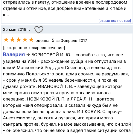
отправились в палату, отношение врачей в послеродовом
отделении отличное, все добрые внимательные и к тебе и
к...
[отзыв полностью]
25 мая 2019 г.
1
★★★★★
5
оценка:
за Февраль 2017
[экстренное кесарево сечение]
Валерия
→ БОРИСОВОЙ И. Ю. - спасибо за то, что все
увидела на УЗИ - расхождение рубца и не отпустила ни в
какой Московский Род. дом Сеченова, а велела идти в
приемную Подольского род. дома срочно, не раздумывая,
- срок у меня был 35 недель беременности, и пока не
думала рожать. ИВАНОВОЙ Т. В. - заведующей которая
меня срочно осмотрела и срочно организовывала
операцию. НОВИКОВОЙ Л. П. и ЛЯБА Л. Н - доктора
которые меня оперировали. и сказали никуда бы я не
доехала если бы не пришла к ним. ИШКОВУ В. С. врачу-
Анестезиологу, он хотя и ругался, что время могло
съиграть против. бурчал. на мое высказывание, что он злой
- он объяснил, что он не злой а видел такие ситуации когда