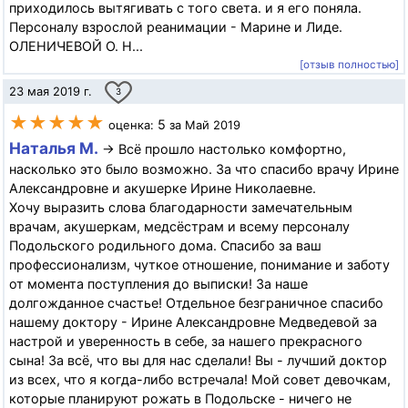
приходилось вытягивать с того света. и я его поняла.
Персоналу взрослой реанимации - Марине и Лиде.
ОЛЕНИЧЕВОЙ О. Н...
[отзыв полностью]
23 мая 2019 г.
3
★★★★★
5
оценка:
за Май 2019
Наталья М.
→ Всё прошло настолько комфортно,
насколько это было возможно. За что спасибо врачу Ирине
Александровне и акушерке Ирине Николаевне.
Хочу выразить слова благодарности замечательным
врачам, акушеркам, медсёстрам и всему персоналу
Подольского родильного дома. Спасибо за ваш
профессионализм, чуткое отношение, понимание и заботу
от момента поступления до выписки! За наше
долгожданное счастье! Отдельное безграничное спасибо
нашему доктору - Ирине Александровне Медведевой за
настрой и уверенность в себе, за нашего прекрасного
сына! За всё, что вы для нас сделали! Вы - лучший доктор
из всех, что я когда-либо встречала! Мой совет девочкам,
которые планируют рожать в Подольске - ничего не