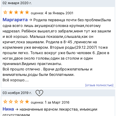
02 января 2020 г.
☆★★★★
4
оценка:
за Январь 2001
Маргарита
→ Родила первенца почти без проблем(была
одна всего лишь акушерка)головка крупная,поэтому
надрезал. Ребёнок вышел,его забрали,меня тут же зашили
и всё хорошо. Малыша показали,слышала,как он
кричит,пока зашивали. Родила в 8-45 ,принесли на
кормление уже вечером. Вторые роды(29.12.2007) тоже
прошли легко. Только вокруг уже было человек 6. Двое в
ногах,двое около головы,один за столом и один
принимал.Видимо практиканты.
Всё прошло отлично . Врачи доброжелательны и
внимательны,роды были бесплатными.
Всё хорошо....
[отзыв полностью]
03 ноября 2019 г.
3
☆☆☆☆★
1
оценка:
за Март 2016
Нина
→ назначенные врачом лекарства, инъекции
отсутствовали