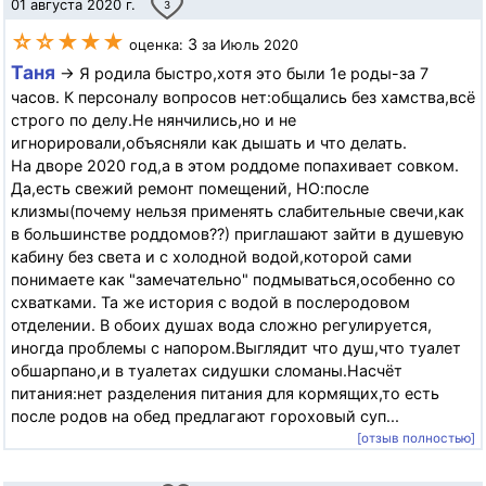
01 августа 2020 г.
3
☆☆★★★
3
оценка:
за Июль 2020
Таня
→ Я родила быстро,хотя это были 1е роды-за 7
часов. К персоналу вопросов нет:общались без хамства,всё
строго по делу.Не нянчились,но и не
игнорировали,объясняли как дышать и что делать.
На дворе 2020 год,а в этом роддоме попахивает совком.
Да,есть свежий ремонт помещений, НО:после
клизмы(почему нельзя применять слабительные свечи,как
в большинстве роддомов??) приглашают зайти в душевую
кабину без света и с холодной водой,которой сами
понимаете как "замечательно" подмываться,особенно со
схватками. Та же история с водой в послеродовом
отделении. В обоих душах вода сложно регулируется,
иногда проблемы с напором.Выглядит что душ,что туалет
обшарпано,и в туалетах сидушки сломаны.Насчёт
питания:нет разделения питания для кормящих,то есть
после родов на обед предлагают гороховый суп...
[отзыв полностью]