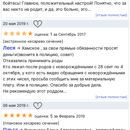
бойтесь! Главное, положительный настрой! Понятно, что за
вас никто не родит, и да, это больно, это...
[отзыв полностью]
20 мая 2019 г.
3
☆☆☆☆★
1
оценка:
за Сентябрь 2017
[экстренное кесарево сечение]
Леся
→ Хамское , за свои прямые обязанности просят
деньги(звоните в полицию, совет)
Отказались принимать роды
Кто лежал после родов с новорождёнными с 28 сент по 4
октября, у кого есть видео обращения с новорождёнными
с этих чисел, просьба сообщить мне за материальную
плату. Или в полицию. Спасибо за добрые дела.
Не рекомендую этот роддом...
[отзыв полностью]
06 мая 2019 г.
1
★★★★★
5
оценка:
за Февраль 2019
[плановое кесарево сечение]
Ольга
→ Кузнецова Елена Александровна - палатной врач