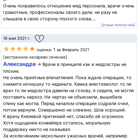
Очень понравилось отношение мед персонала, врачи очень
грамотные, профессионалы своего дела. ни разу не
слышала в свою сторону плохого слова....
[отзыв полностью]
18 мая 2021 г.
5
☆☆☆☆★
1
оценка:
за Февраль 2021
[экстренное кесарево сечение]
Александра
→ Врачи в принципе как и медсестры не
плохие.
Не очень приятные впечатления. Пока ждала операции, то
снимите ночнушку то наденьте. Хамка анестезиолог то ли
врач то ли медсестра давили на голову, я сидела, не могли
поставить наркоз. Ни чертах не объяснили, вышибала
спину как могла. Перед началом операции содрали очки,
потом вернули. Совершенно не слажено. Шов хороший.
К врачу Князевой притензий нет, спасибо ей огромное.
Хотя ощущение конвейера осталось, моральную
поддержку никто не оказывал.
За исключением нескольких ужасных врачей, например