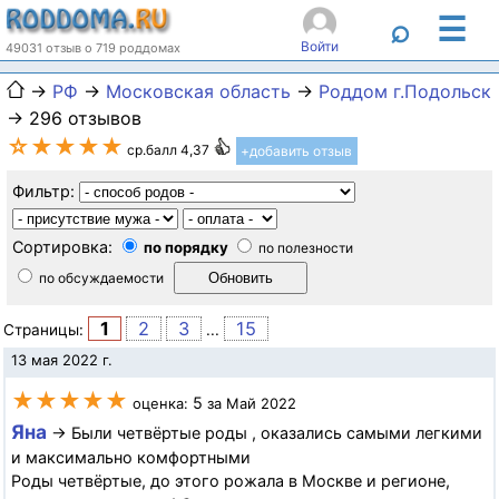
☰
⌕
Войти
49031 отзыв о 719 роддомах
→
РФ
→
Московская область
→
Роддом г.Подольск
→ 296 отзывов
☆★★★★
ср.балл 4,37
+добавить отзыв
Фильтр:
Сортировка:
по порядку
по полезности
по обсуждаемости
1
2
3
15
Страницы:
...
13 мая 2022 г.
★★★★★
5
оценка:
за Май 2022
Яна
→ Были четвёртые роды , оказались самыми легкими
и максимально комфортными
Роды четвёртые, до этого рожала в Москве и регионе,