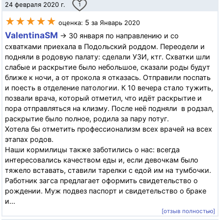
24 февраля 2020 г.
1
★★★★★
5
оценка:
за Январь 2020
ValentinaSM
→ 30 января по направлению и со
схватками приехала в Подольский роддом. Переодели и
подняли в родовую палату: сделали УЗИ, ктг. Схватки шли
слабые и раскрытие было небольшое, сказали роды будут
ближе к ночи, а от прокола я отказась. Отправили поспать
и поесть в отделение патологии. К 10 вечера стало тужить,
позвали врача, который отметил, что идёт раскрытие и
пора отправляться на клизму. После неё подняли в родзал,
раскрытие было полное, родила за пару потуг.
Хотела бы отметить профессионализм всех врачей на всех
этапах родов.
Наши кормилицы также заботились о нас: всегда
интересовались качеством еды и, если девочкам было
тяжело вставать, ставили тарелки с едой им на тумбочки.
Работник загса предлагает оформить свидетельство о
рождении. Муж подвез паспорт и свидетельство о браке
и...
[отзыв полностью]