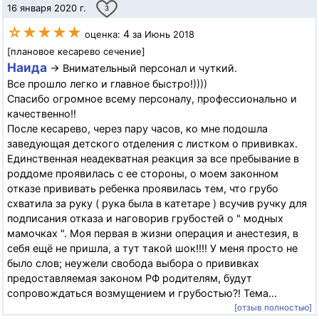
16 января 2020 г.
3
☆★★★★
4
оценка:
за Июнь 2018
[плановое кесарево сечение]
Наида
→ Внимательный персонал и чуткий.
Все прошло легко и главное быстро!))))
Спасибо огромное всему персоналу, профессионально и
качественно!!
После кесарево, через пару часов, ко мне подошла
заведующая детского отделения с листком о прививках.
Единственная неадекватная реакция за все пребывание в
роддоме проявилась с ее стороны, о моем законном
отказе прививать ребенка проявилась тем, что грубо
схватила за руку ( рука была в катетаре ) всучив ручку для
подписания отказа и наговорив грубостей о " модных
мамочках ". Моя первая в жизни операция и анестезия, в
себя ещё не пришла, а тут такой шок!!!! У меня просто не
было слов; неужели свобода выбора о прививках
предоставляемая законом РФ родителям, будут
сопровождаться возмущением и грубостью?! Тема...
[отзыв полностью]