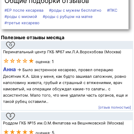
Общие подборки отзывов
#ЕР после кесарева
#роды с мужем бесплатно
#ПКС
#роды с миомой
#роды с рубцом на матке
#третье кесарево
Полезные отзывы месяца
12
Перинатальный центр ГКБ №67 им.Л.А.Ворохобова (Москва)
☆☆☆☆★
1
оценка:
Анна
→
Было экстренное кесарево, провел операцию
Десятник К.А. Шов у меня, как будто зашивал сапожник, ровно
наполовину живота, грубый и страшный с втяжениями, врач
хамовитый, на операции обсуждал какие-то салаты.. с
ассистентом. Мало того, что мне удалили часть органов, еще и
такой рубец оставили..
[отзыв полностью]
9
Роддом ГКБ №15 им.О.М.Филатова на Вешняковской (Москва)
★★★★★
5
оценка: