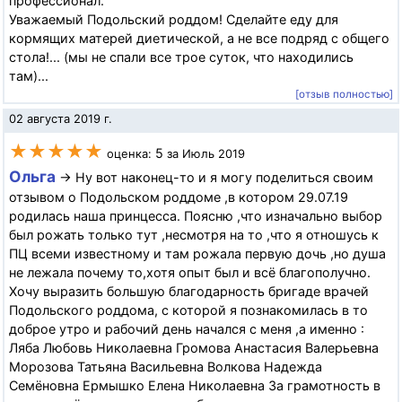
профессионал.
Уважаемый Подольский роддом! Сделайте еду для
кормящих матерей диетической, а не все подряд с общего
стола!... (мы не спали все трое суток, что находились
там)...
[отзыв полностью]
02 августа 2019 г.
★★★★★
5
оценка:
за Июль 2019
Ольга
→ Ну вот наконец-то и я могу поделиться своим
отзывом о Подольском роддоме ,в котором 29.07.19
родилась наша принцесса. Поясню ,что изначально выбор
был рожать только тут ,несмотря на то ,что я отношусь к
ПЦ всеми известному и там рожала первую дочь ,но душа
не лежала почему то,хотя опыт был и всё благополучно.
Хочу выразить большую благодарность бригаде врачей
Подольского роддома, с которой я познакомилась в то
доброе утро и рабочий день начался с меня ,а именно :
Ляба Любовь Николаевна Громова Анастасия Валерьевна
Морозова Татьяна Васильевна Волкова Надежда
Семёновна Ермышко Елена Николаевна За грамотность в