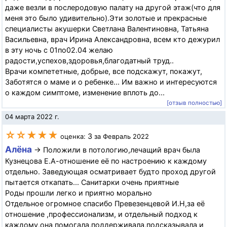
даже везли в послеродовую палату на другой этаж(что для
меня это было удивительно).Эти золотые и прекрасные
специалисты акушерки Светлана Валентиновна, Татьяна
Васильевна, врач Ирина Александровна, всем кто дежурил
в эту ночь с 01по02.04 желаю
радости,успехов,здоровья,благодатный труд..
Врачи компететные, добрые, все подскажут, покажут,
Заботятся о маме и о ребенке... Им важно и интересуются
о каждом симптоме, изменение вплоть до...
[отзыв полностью]
04 марта 2022 г.
☆☆★★★
3
оценка:
за Февраль 2022
Алёна
→ Положили в потологию,лечащий врач была
Кузнецова Е.А-отношение её по настроению к каждому
отдельно. Заведующая осматривает будто проход другой
пытается откапать... Санитарки очень приятные
Роды прошли легко и приятно морально
Отдельное огромное спасибо Превезенцевой И.Н,за её
отношение ,профессионализм, и отдельный подход к
каждому,она помогала,поддерживала,подсказывала и