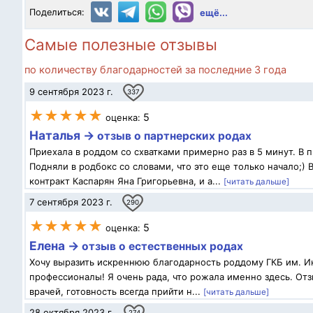
Поделиться:
ещё...
Самые полезные отзывы
по количеству благодарностей за последние 3 года
9 сентября 2023 г.
337
★★★★★
5
оценка:
Наталья →
отзыв о партнерских родах
Приехала в роддом со схватками примерно раз в 5 минут. В 
Подняли в родбокс со словами, что это еще только начало;)
контракт Каспарян Яна Григорьевна, и а...
[читать дальше]
7 сентября 2023 г.
290
★★★★★
5
оценка:
Елена →
отзыв о естественных родах
Хочу выразить искреннюю благодарность роддому ГКБ им. Ино
профессионалы! Я очень рада, что рожала именно здесь. О
врачей, готовность всегда прийти н...
[читать дальше]
28 октября 2023 г.
274