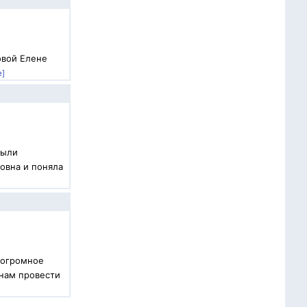
овой Елене
е]
были
овна и поняла
 огромное
 нам провести