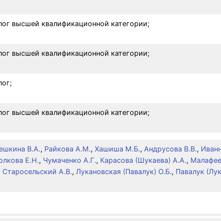
лог высшей квалификационной категории;
лог высшей квалификационной категории;
лог;
лог высшей квалификационной категории;
ешкина В.А.
,
Райкова А.М.
,
Хашиша М.Б.
,
Андрусова В.В.
,
Иванн
олкова Е.Н.
,
Чумаченко А.Г.
,
Карасова (Шукаева) А.А.
,
Малафее
,
Старосельский А.В.
,
Лукановская (Павалук) О.Б.
,
Павалук (Лу