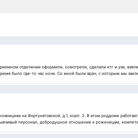
приемном отделении оформили, осмотрели, сделали ктг и узи, взяли
 Время было где-то час ночи. Со мной были врач, с которым мы зак
земцева на Фортунатовской, д.1, корп. 2. В этом роддоме работа
тзывчивый персонал, добродушное отношение к роженицам, компет