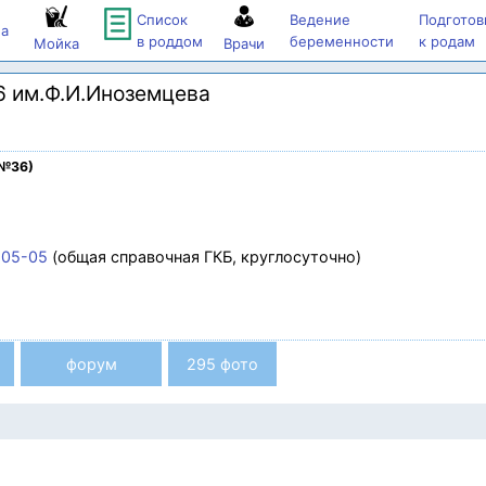
Список
Ведение
Подготов
а
в роддом
беременности
к родам
Мойка
Врачи
 им.Ф.И.Иноземцева
 №36)
-05-05
(общая справочная ГКБ, круглосуточно)
форум
295 фото