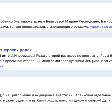
Особенно благодарна врачам Бештоевой Мадине Леонидовне, Багир
ались только положительные впечатления о роддоме.
[читать дальш
ртнерских родах
 им.Ф.И.Иноземцева! Рожаю второй раз здесь по контракту. Роды 
да в приемном отделении меня осмотрела Куланина Земфира Мясгут
е]
н), Яне Григорьевне и акушерочке Анастасии Зеленковой отдельное
 с мужем рады, что вы были рядом, помогли делом и словом! Дали