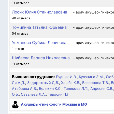
11 отзывов
Лосик Юлия Станиславовна
- врач акушер-гинеко
40 отзывов
Томилина Татьяна Юрьевна
- врач акушер-гинеко
54 отзыва
Усманова Субиха Лечиевна
- врач акушер-гинеко
1 отзыв
Шибаева Лариса Николаевна
- врач акушер-гинеко
11 отзывов
Бывшие сотрудники:
Будник И.В.
,
Куланина З.М.
,
Люб
Ли А.Д.
,
Задорожный Д.В.
,
Хашба К.В.
,
Бессонова Т.В.
,
В
Атабиева А.В.
,
Белякин К.С.
,
Тинякова Л.Т.
,
Апресян С.В.
О.Б.
,
Савалева Л.А.
,
Тевосян П.Л.
Акушеры-гинекологи Москвы и МО