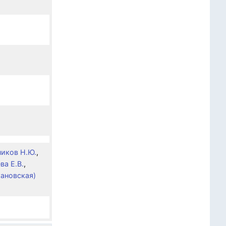
иков Н.Ю.
,
ва Е.В.
,
кановская)