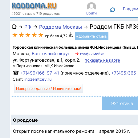
⌕
Роддом
Войти
49031 отзыв о 719 роддомах
Роддом ГКБ №36
→
РФ
→
Роддома Москвы
→
★★★★★
ср.балл 4,72
+добавить отзыв
Городская клиническая больница имени Ф.И.Иноземцева (бывш.
Москва,
Восточный округ
→
график мойки
ул.Фортунатовская, д.1, корп.2.
показать на карте
м.Партизанская, МЦК Измайлово
☎
+7(499)166-97-41
(приемное отделение),
+7(495)365
Сайт:
inozemtcev.ru
Неверные данные? Напишите нам!
921 отзыв
О роддоме
Открыт после капитального ремонта 1 апреля 2015 г.