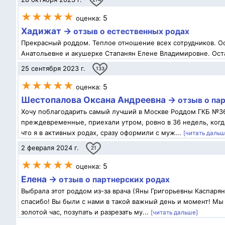
★★★★★
5
оценка:
Хадижат →
отзыв о естественных родах
Прекрасный роддом. Теплое отношение всех сотрудников. 
Анатольевне и акушерке Стапанян Елене Владимировне. Ост
25 сентября 2023 г.
133
★★★★★
5
оценка:
Шестопалова Оксана Андреевна →
отзыв о па
Хочу поблагодарить самый лучший в Москве Роддом ГКБ №36
преждевременные, приехали утром, ровно в 36 недель, ког
что я в активных родах, сразу оформили с муж...
[читать дальш
2 февраля 2024 г.
21
★★★★★
5
оценка:
Елена →
отзыв о партнерских родах
Выбрала этот роддом из-за врача (Яны Григорьевны Каспаря
спасибо! Вы были с нами в такой важный день и момент! Мы
золотой час, позупать и разрезать му...
[читать дальше]