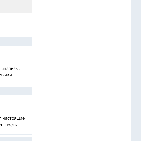
 анализы.
лючили
ют настоящие
ентность