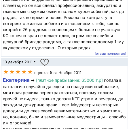
планеты, но он все сделал профессионально, аккуратно и
главное мы с мужем были в полном курсе событий, как до
родов, так во время и после. Рожала по контракту, в
лотереях с жизнью ребенка и отношением к тебе, как по
скорой в 26 роддоме с первенцем я больше не участвую.
КС конечно врач не делает один, огромное спасибо и
дежурной бригаде роддома, а также послеродовому 1-му
акушерскому отделению. О вторых родах...
[отзыв полностью]
13 декабря 2011 г.
1
★★★★★
5
оценка:
за Ноябрь 2011
Екатерина
→
[платное пребывание: 65000 т.р]
попала в
патологию случайно да еще и на праздники ноябрьские,
моя врач решила перестраховаться, поэтому толком
врачей не видела, только делали КТГ утром и вечером, да
заходили дежурные врачи - все. Медсестры некоторых
доводили до слез своей невнимательностью и хамством,
но, конечно, были и замечательные медсестрицы - спасибо
им огромное!
роды прошли замечательно, главное не жалеть денег,