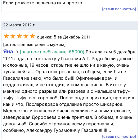
Если рожаете первенца или просто...
[отзыв полностью]
22 марта 2012 г.
★★★★★
5
оценка:
за Декабрь 2011
[естественные роды с мужем]
Яна
→
[платное пребывание: 65000]
Рожала там 5 декабря
2011 года, по контракту у Гвасалия А.Г. Роды были долгие
и сложные, 19 часов, открытие не шло ни в какую, очень
тугая шейка… Орала как резанная, в общем, если бы не
Гвасалия не знаю, что было бы!!! Офигенный врач, и
поддерживал, и не отходил, и помогал очень. В итоге у
меня ни одного разрыва или разреза и с малышом тьфу-
тьфу-тьфу, все хорошо!!! После родов приходил, проверял
как и что. Послеродовое отделение просто шикарное.
Медсестры и акушерки очень вежливые и внимательные,
заведующая Дорофеева очень приятная. В общем, я очень
довольна!!! Спасибо огромное всему персоналу и,
особенно, Александру Гурамовичу Гвасалия!!!!!...
[отзыв полностью]