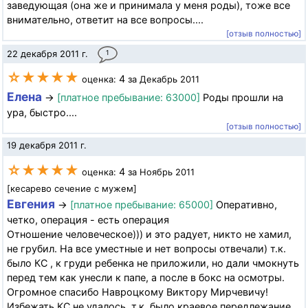
заведующая (она же и принимала у меня роды), тоже все
внимательно, ответит на все вопросы....
[отзыв полностью]
22 декабря 2011 г.
1
☆★★★★
4
оценка:
за Декабрь 2011
Елена
→
[платное пребывание: 63000]
Роды прошли на
ура, быстро....
[отзыв полностью]
19 декабря 2011 г.
☆★★★★
4
оценка:
за Ноябрь 2011
[кесарево сечение с мужем]
Евгения
→
[платное пребывание: 65000]
Оперативно,
четко, операция - есть операция
Отношение человеческое))) и это радует, никто не хамил,
не грубил. На все уместные и нет вопросы отвечали) т.к.
было КС , к груди ребенка не приложили, но дали чмокнуть
перед тем как унесли к папе, а после в бокс на осмотры.
Огромное спасибо Навроцкому Виктору Мирчевичу!
Избежать КС не удалось, т.к. было краевое передлежание