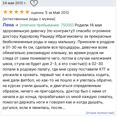
24 мая 2012 г.
1
★★★★★
5
оценка:
за Май 2012
[естественные роды с мужем]
Лена
→
[платное пребывание: 75000]
Родили 16 мая
здоровенькую девочку (по контракту)! спасибо огромное
доктору Худоярову Рашиду Ибрагимовичу за прекрасные
безболезненные роды и нашу малышку. Приехали в роддом
в 01-30 на 4х см, сделали все процедуры, девочки всем
обязательно рекомендую клизьму, во время родов ни
следа от сами понимаете чего, потом в случае наложения
швов, стула не будет дня 2-3, а это счастье))) в 02-30
попали в родовую палату, где мне сразу поставили КТГ и
уложили в кровать. первый час я все порывалась ходить,
мне дали фитбол, но как-то не пошло и я улеглась обратно.
на курсах учили дышать, и двигаться определенным
образом, ничего не пригодилось. доктор был с нами от
начала и до конца, прорабатывал со мной каждую схватку,
помогал держать ноги и говорил как и когда дышать,
ругался, если я ленилась, после...
[отзыв полностью]