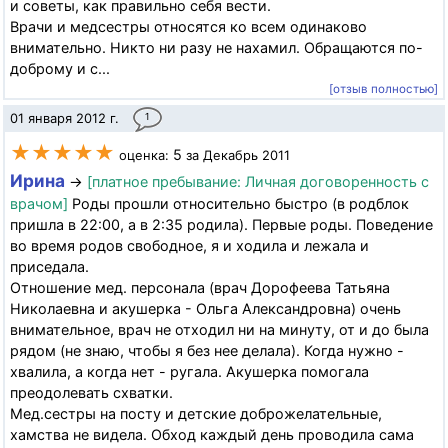
и советы, как правильно себя вести.
Врачи и медсестры относятся ко всем одинаково
внимательно. Никто ни разу не нахамил. Обращаются по-
доброму и с...
[отзыв полностью]
01 января 2012 г.
1
★★★★★
5
оценка:
за Декабрь 2011
Ирина
→
[платное пребывание: Личная договоренность с
врачом]
Роды прошли относительно быстро (в родблок
пришла в 22:00, а в 2:35 родила). Первые роды. Поведение
во время родов свободное, я и ходила и лежала и
приседала.
Отношение мед. персонала (врач Дорофеева Татьяна
Николаевна и акушерка - Ольга Александровна) очень
внимательное, врач не отходил ни на минуту, от и до была
рядом (не знаю, чтобы я без нее делала). Когда нужно -
хвалила, а когда нет - ругала. Акушерка помогала
преодолевать схватки.
Мед.сестры на посту и детские доброжелательные,
хамства не видела. Обход каждый день проводила сама