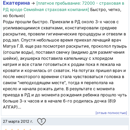
Екатерина
→
[платное пребывание: 72000 - страховая в
РД вроде Семейная страховая компания]
Быстро, четко,
но больно(
Роды прошли быстро. Приехали в РД около 3-х часов с
усиливающимися схватками, констатировали среднее
раскрытие, провели гигиенические процедуры и отвезли в
род.зал. Спустя небольшое время приехал лечащий врач
Матуа Г.В. еще раз посмотрел раскрытие, проколол пузырь
(отошли воды), поставил свечку (видимо для размягчения
шейки), акушерка поставила капельницу с хлоридом
натрия и все стали готовиться к родам пока я лежала на
кровати и корчилась от схваток. На потугах пришел врач и
после некоторого времени стала чувствоваться головка в
самом "неподходящем месте", тогда я переползла на
кресло и начала рожать дите. В результате с момента
приезда в РД и до момента рождения ребенка прошло чуть
больше 3-х часов и в начале 6-го родилась дочка (8\9
АПГАР)...
[отзыв полностью]
27 марта 2012 г.
3