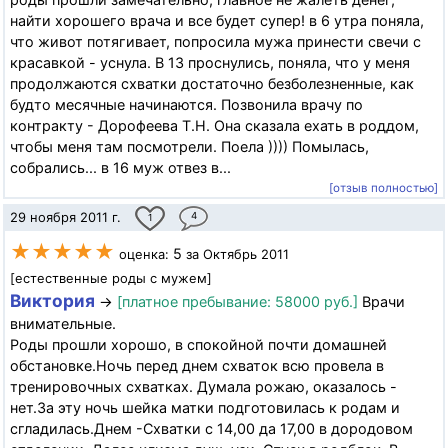
найти хорошего врача и все будет супер! в 6 утра поняла,
что живот потягивает, попросила мужа принести свечи с
красавкой - уснула. В 13 проснулись, поняла, что у меня
продолжаются схватки достаточно безболезненные, как
будто месячные начинаются. Позвонила врачу по
контракту - Дорофеева Т.Н. Она сказала ехать в роддом,
чтобы меня там посмотрели. Поела )))) Помылась,
собрались... в 16 муж отвез в...
[отзыв полностью]
29 ноября 2011 г.
4
1
★★★★★
5
оценка:
за Октябрь 2011
[естественные роды с мужем]
Виктория
→
[платное пребывание: 58000 руб.]
Врачи
внимательные.
Роды прошли хорошо, в спокойной почти домашней
обстановке.Ночь перед днем схваток всю провела в
тренировочных схватках. Думала рожаю, оказалось -
нет.За эту ночь шейка матки подготовилась к родам и
сгладилась.Днем -Схватки с 14,00 да 17,00 в дородовом