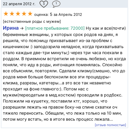
22 апреля 2012 г.
1
3
★★★★★
5
оценка:
за Апрель 2012
[естественные роды с мужем]
Ирина
→
[платное пребывание: 72000]
Ну как и все(почти)
беременные женщины, у которых срок родов на днях, я
решила, что поясницу прихватывает из-за проблем с
кишечником :) заподозрила неладное, когда прихватывать
стало каждые две-три минуты;) через три часа поехали в
роддом. В приемном встретили не очень любезно, но когда
поняли, что иду в роды, интонация поменялась. Спокойно
все объясняли, повторяли. Сделали клизму(смешно, что до
родов меня больше беспокоили все эти процедуры-
клизма, разрезы, катетеры...а это все так незаметно
проходит на фоне главного:). Потом нас с
мужем(переодетым в мед.костюм) проводили в родбокс.
Положили на кушетку, поставили ктг, хорошо, что
разрешили лежать на правом боку-на спине схватки оч
тяжело переносить. Обещали, что лежа только на 10 мин,
потом могу встать, но в итоге весь процесс лежала...
[отзыв полностью]