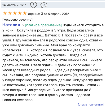
14 марта 2012 г.
3
1
☆☆★★★
3
оценка:
за Февраль 2012
[кесарево сечение]
Наталия
→
[платное пребывание]
Воды начали отходить в
2 ночи. Поступила в роддом в 5 утра. Воды оказались
зеленые и мекониевые... Датчик КТГ поставили сразу и все
ушли. Пару часов лежала в родблоке совсем одна, схватки
уже шли довольно сильные. Моя врач по контракту
Рогальская Е.В., которой я позвонила в 7 утра, сказала, что
будет к 9-ти. Видимо, хотела доспать... Когда она
приехала, выяснилось, что раскрытие шейки 1 см... ничего
делать не стали. Стали ждать. Ждали как положено 12
часов (для безводных родов). В два дня раскрытие было 2
см...сказали, что родовая динамика есть (!!), сердцебиение
у плода хорошее, поэтому ждем дальше. Эпидуралку даже
не поставили, хотя уже хотелось грызть кафель - схватки
шли каждые 5 минут адские. В итоге прождали до 8
вечера и после того, как я долго умоляла - сделали
наконец кесарево...
[отзыв полностью]