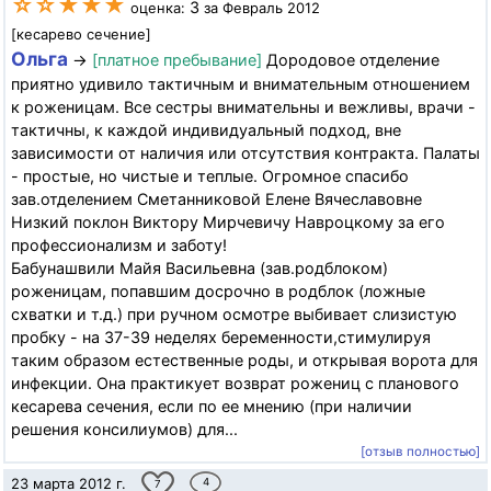
☆☆★★★
3
оценка:
за Февраль 2012
[кесарево сечение]
Ольга
→
[платное пребывание]
Дородовое отделение
приятно удивило тактичным и внимательным отношением
к роженицам. Все сестры внимательны и вежливы, врачи -
тактичны, к каждой индивидуальный подход, вне
зависимости от наличия или отсутствия контракта. Палаты
- простые, но чистые и теплые. Огромное спасибо
зав.отделением Сметанниковой Елене Вячеславовне
Низкий поклон Виктору Мирчевичу Навроцкому за его
профессионализм и заботу!
Бабунашвили Майя Васильевна (зав.родблоком)
роженицам, попавшим досрочно в родблок (ложные
схватки и т.д.) при ручном осмотре выбивает слизистую
пробку - на 37-39 неделях беременности,стимулируя
таким образом естественные роды, и открывая ворота для
инфекции. Она практикует возврат рожениц с планового
кесарева сечения, если по ее мнению (при наличии
решения консилиумов) для...
[отзыв полностью]
23 марта 2012 г.
4
7