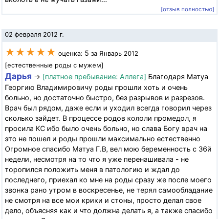
[отзыв полностью]
02 февраля 2012 г.
★★★★★
5
оценка:
за Январь 2012
[естественные роды с мужем]
Дарья
→
[платное пребывание: Аллега]
Благодаря Матуа
Георгию Владимировичу роды прошли хоть и очень
больно, но достаточно быстро, без разрывов и разрезов.
Врач был рядом, даже если и уходил всегда говорил через
сколько зайдет. В процессе родов кололи промедол, я
просила КС ибо было очень больно, но слава Богу врач на
это не пошел и роды прошли максимально естественно
Огромное спасибо Матуа Г.В, вел мою беременность с 36й
недели, несмотря на то что я уже перенашивала - не
торопился положить меня в патологию и ждал до
последнего, приехал ко мне на роды сразу же после моего
звонка рано утром в воскресенье, не терял самообладание
не смотря на все мои крики и стоны, просто делал свое
дело, объясняя как и что должна делать я, а также спасибо