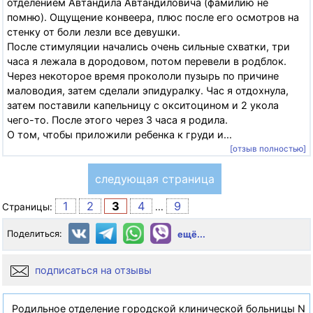
отделением Автандила Автандиловича (фамилию не
помню). Ощущение конвеера, плюс после его осмотров на
стенку от боли лезли все девушки.
После стимуляции начались очень сильные схватки, три
часа я лежала в дородовом, потом перевели в родблок.
Через некоторое время прокололи пузырь по причине
маловодия, затем сделали эпидуралку. Час я отдохнула,
затем поставили капельницу с окситоцином и 2 укола
чего-то. После этого через 3 часа я родила.
О том, чтобы приложили ребенка к груди и...
[отзыв полностью]
следующая страница
1
2
3
4
9
Страницы:
...
Поделиться:
ещё...
подписаться на отзывы
Родильное отделение городской клинической больницы N