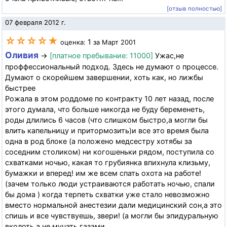
[отзыв полностью]
07 февраля 2012 г.
☆☆☆☆★
1
оценка:
за Март 2001
Оливия
→
[платное пребывание: 11000]
Ужас,не
проффессиональный подход. Здесь не думают о процессе.
Думают о скорейшем завершении, хоть как, но лижбы
быстрее
Рожала в этом роддоме по контракту 10 лет назад, после
этого думала, что больше никогда не буду беременеть,
роды длились 6 часов (что слишком быстро,а могли бы
влить капельницу и притормозить)и все это время была
одна в род блоке (а положено медсестру хотябы за
соседним столиком) ни когошеньки рядом, поступила со
схватками ночью, какая то грубиянка впихнула клизьму,
бумажки и вперед! им же всем спать охота на работе!
(зачем только люди устраиваются работать ночью, спали
бы дома ) когда терпеть схватки уже стало невозможно
вместо нормальной анестезии дали медицинский сон,а это
спишь и все чувствуешь, звери! (а могли бы эпидуральную
вколоть а не мучать газами...