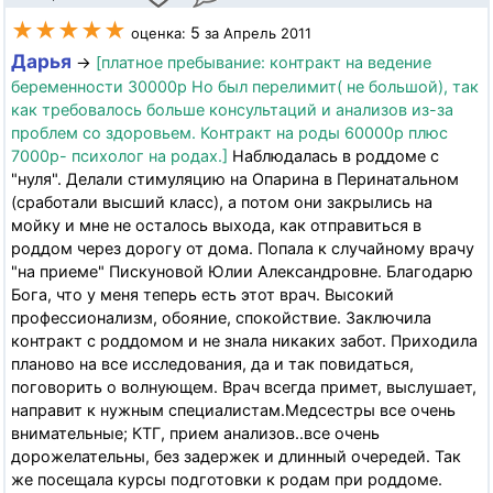
★★★★★
5
оценка:
за Апрель 2011
Дарья
→
[платное пребывание: контракт на ведение
беременности 30000р Но был перелимит( не большой), так
как требовалось больше консультаций и анализов из-за
проблем со здоровьем. Контракт на роды 60000р плюс
7000р- психолог на родах.]
Наблюдалась в роддоме с
"нуля". Делали стимуляцию на Опарина в Перинатальном
(сработали высший класс), а потом они закрылись на
мойку и мне не осталось выхода, как отправиться в
роддом через дорогу от дома. Попала к случайному врачу
"на приеме" Пискуновой Юлии Александровне. Благодарю
Бога, что у меня теперь есть этот врач. Высокий
профессионализм, обояние, спокойствие. Заключила
контракт с роддомом и не знала никаких забот. Приходила
планово на все исследования, да и так повидаться,
поговорить о волнующем. Врач всегда примет, выслушает,
направит к нужным специалистам.Медсестры все очень
внимательные; КТГ, прием анализов..все очень
дорожелательны, без задержек и длинный очередей. Так
же посещала курсы подготовки к родам при роддоме.