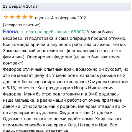
28 февраля 2012 г.
☆★★★★
4
оценка:
за Февраль 2012
[кесарево сечение]
Елена
→
[платное пребывание: 65000]
У меня было
кесарево. И подготовка и сама операция прошли отлично.
Вся команда врачей и акушерок работала слажено, четко.
Замечательный анастезиолог (к сожалению не знаю его
фамилии ). Оперировал Федоров (на него был заключен
контракт)
Федоров отличный опытный врач, возможно он суховат, но
это не мешает делу ))). У меня роды начались раньше на 3
дня, чем было запланировано кесарево. С мужем приехали
в 6:15, повезло -Как раз дежурил Игорь Николаевич
Федоров. Меня быстро подготовили и в 9:48 родилась
наша малышка. в реанимации работают очень приятные
девочки, относились как к родной. Вечером отвезли во 2-
ое акушерское отделение. Федоров - зав. Отделеим.
Одноместная палата со всеми удобствами. Хочу сказать
огромное спасибо акушеркам Оле, Наташе и Ире. Все
очень приветливые, ответят на...