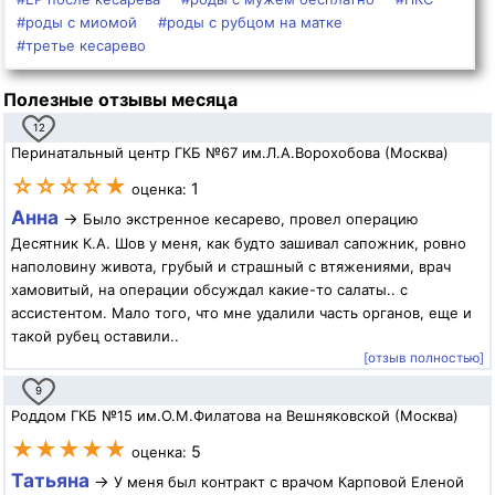
#роды с миомой
#роды с рубцом на матке
#третье кесарево
Полезные отзывы месяца
12
Перинатальный центр ГКБ №67 им.Л.А.Ворохобова (Москва)
☆☆☆☆★
1
оценка:
Анна
→
Было экстренное кесарево, провел операцию
Десятник К.А. Шов у меня, как будто зашивал сапожник, ровно
наполовину живота, грубый и страшный с втяжениями, врач
хамовитый, на операции обсуждал какие-то салаты.. с
ассистентом. Мало того, что мне удалили часть органов, еще и
такой рубец оставили..
[отзыв полностью]
9
Роддом ГКБ №15 им.О.М.Филатова на Вешняковской (Москва)
★★★★★
5
оценка:
Татьяна
→
У меня был контракт с врачом Карповой Еленой