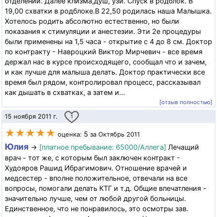
отделении. Далее клизма,душ, узи. Спуск в родблок. В
19,00 схватки в родблоке.В 22,50 родилась наша Малышка.
Хотелось родить абсолютно естественно, но были
показания к стимуляции и анестезии. Эти 2е процедуры
были применены на 1,5 часа - открытие с 4 до 8 см. Доктор
по контракту - Навроцкий Виктор Мирчевич - все время
держал нас в курсе происходящего, сообщал что и зачем,
и как лучше для малыша делать. Доктор практически все
время был рядом, контролировал процесс, рассказывал
как дышать в схватках, а затем и...
[отзыв полностью]
15 ноября 2011 г.
1
★★★★★
5
оценка:
за Октябрь 2011
Юлия
→
[платное пребывание: 65000/Аллега]
Лечащий
врач - тот же, с которым был заключен контракт -
Худояров Рашид Ибрагимович. Отношение врачей и
медсестер - вполне положительное, отвечали на все
вопросы, помогали делать КТГ и т.д. Общие впечатления -
значительно лучше, чем от любой другой больницы.
Единственное, что не понравилось, это осмотры зав.