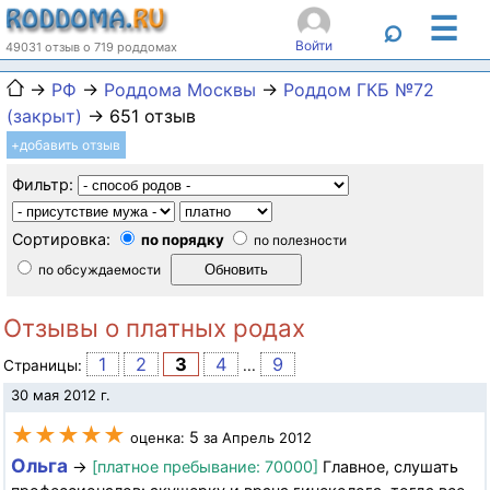
☰
⌕
Войти
49031 отзыв о 719 роддомах
→
РФ
→
Роддома Москвы
→
Роддом ГКБ №72
(закрыт)
→ 651 отзыв
+добавить отзыв
Фильтр:
Сортировка:
по порядку
по полезности
по обсуждаемости
Отзывы о платных родах
1
2
3
4
9
Страницы:
...
30 мая 2012 г.
★★★★★
5
оценка:
за Апрель 2012
Ольга
→
[платное пребывание: 70000]
Главное, слушать