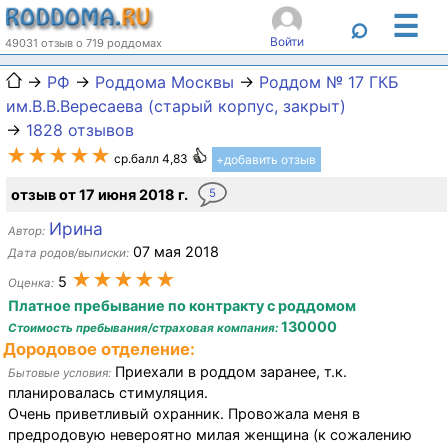
☰
⌕
Войти
49031 отзыв о 719 роддомах
→
РФ
→
Роддома Москвы
→
Роддом № 17 ГКБ
им.В.В.Вересаева (старый корпус, закрыт)
→
1828 отзывов
★★★★★
ср.балл 4,83
+добавить отзыв
отзыв от 17 июня 2018 г.
5
Ирина
Автор:
07 мая 2018
Дата родов/выписки:
★★★★★
5
Оценка:
Платное пребывание по контракту с роддомом
130000
Стоимость пребывания/страховая компания:
Дородовое отделение:
Приехали в роддом заранее, т.к.
Бытовые условия:
планировалась стимуляция.
Очень приветливый охранник. Провожала меня в
предродовую невероятно милая женщина (к сожалению