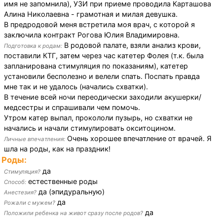
имя не запомнила), УЗИ при приеме проводила Карташова
Алина Николаевна - грамотная и милая девушка.
В предродовой меня встретила моя врач, с которой я
заключила контракт Рогова Юлия Владимировна.
В родовой палате, взяли анализ крови,
Подготовка к родам:
поставили КТГ, затем через час катетер Фолея (т.к. была
запланирована стимуляция по показаниям), катетер
установили бесполезно и велели спать. Поспать правда
мне так и не удалось (начались схватки).
В течение всей ночи переодически заходили акушерки/
медсестры и спрашивали чем помочь.
Утром катер выпал, прокололи пузырь, но схватки не
начались и начали стимулировать окситоцином.
Очень хорошее впечатление от врачей. Я
Личные впечатления:
шла на роды, как на праздник!
Роды:
да
Стимуляция?
естественные роды
Способ:
да (эпидуральную)
Анестезия?
да
Рожали с мужем?
да
Положили ребенка на живот сразу после родов?