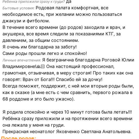
да
Ребенка приложили сразу к груди?
Родовая палата комфортная, все
Бытовые условия:
необходимое есть, при желании можно пользоваться
джакузи и фитболом.
В течение всего времени (до родов) заходила и врач, и
акушерка, все время следили за показаниями КТГ, за
давлением, за общим состоянием.
Я очень им благодарна за заботу!
Сами роды прошли легко и спокойно!
Я безгранична благодарна Роговой Юлии
Личные впечатления:
Владимировне!🙏🏻 Она настоящий профессионал,
грамотная, отзывчивая, в меру строгая! Про таких как она
говорят: Врач от Бога!!! Спасибо ей за дочку!
Всегда поможет, поддержит, с ней мои вторые роды были,
как в сказке (а мне есть с чем сравнить, первого рожала в
68 роддоме и это было ужасно).
Я родила спокойно и через 10 минут готова была летать!!!
Ребёнка сразу приложили и на протяжении всего времени
она лежала у меня на груди.
Прекрасная неонатолог Яковченко Светлана Анатольевна.
После родов: