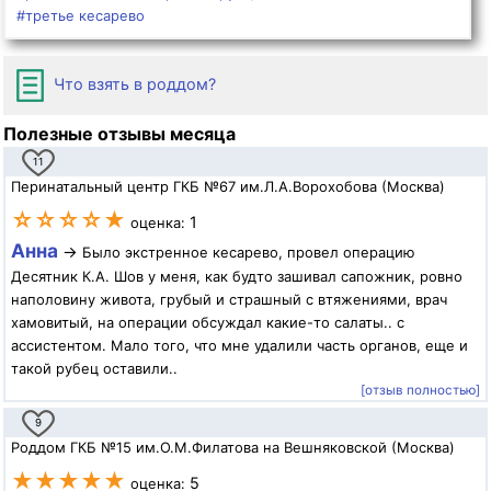
#третье кесарево
Что взять в роддом?
Полезные отзывы месяца
11
Перинатальный центр ГКБ №67 им.Л.А.Ворохобова (Москва)
☆☆☆☆★
1
оценка:
Анна
→
Было экстренное кесарево, провел операцию
Десятник К.А. Шов у меня, как будто зашивал сапожник, ровно
наполовину живота, грубый и страшный с втяжениями, врач
хамовитый, на операции обсуждал какие-то салаты.. с
ассистентом. Мало того, что мне удалили часть органов, еще и
такой рубец оставили..
[отзыв полностью]
9
Роддом ГКБ №15 им.О.М.Филатова на Вешняковской (Москва)
★★★★★
5
оценка: