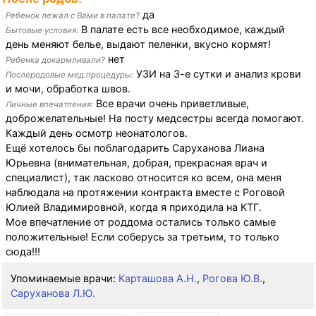
да
Ребенок лежал с Вами в палате?
В палате есть все необходимое, каждый
Бытовые условия:
день меняют белье, выдают пеленки, вкусно кормят!
нет
Ребенка докармливали?
УЗИ на 3-е сутки и анализ крови
Послеродовые мед.процедуры:
и мочи, обработка швов.
Все врачи очень приветливые,
Личные впечатления:
доброжелательные! На посту медсестры всегда помогают.
Каждый день осмотр неонатологов.
Ещё хотелось бы поблагодарить Саруханова Лиана
Юрьевна (внимательная, добрая, прекрасная врач и
специалист), так ласково относится ко всем, она меня
наблюдала на протяжении контракта вместе с Роговой
Юлией Владимировной, когда я приходила на КТГ.
Мое впечатление от роддома остались только самые
положительные! Если соберусь за третьим, то только
сюда!!!
Упоминаемые врачи:
Карташова А.Н.
,
Рогова Ю.В.
,
Саруханова Л.Ю.