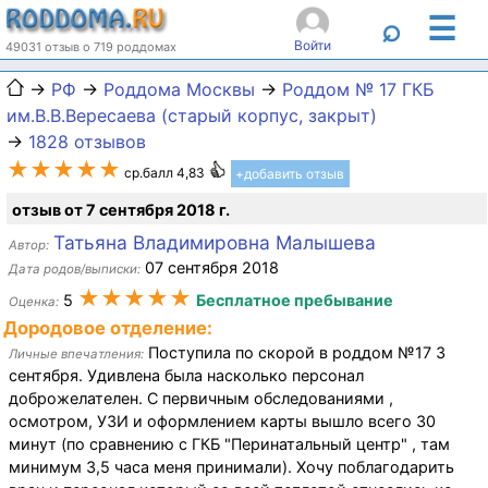
☰
⌕
Войти
49031 отзыв о 719 роддомах
→
РФ
→
Роддома Москвы
→
Роддом № 17 ГКБ
им.В.В.Вересаева (старый корпус, закрыт)
→
1828 отзывов
★★★★★
ср.балл 4,83
+добавить отзыв
отзыв от 7 сентября 2018 г.
Татьяна Владимировна Малышева
Автор:
07 сентября 2018
Дата родов/выписки:
★★★★★
5
Бесплатное пребывание
Оценка:
Дородовое отделение:
Поступила по скорой в роддом №17 3
Личные впечатления:
сентября. Удивлена была насколько персонал
доброжелателен. С первичным обследованиями ,
осмотром, УЗИ и оформлением карты вышло всего 30
минут (по сравнению с ГКБ "Перинатальный центр" , там
минимум 3,5 часа меня принимали). Хочу поблагодарить