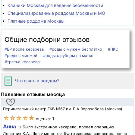
Клиники Москвы для ведения беременности
Специализированные роддома Москвы и МО
Платные роддома Москвы
Общие подборки отзывов
#ЕР после кесарева
#роды с мужем бесплатно
#ПКС
#роды с миомой
#роды с рубцом на матке
#третье кесарево
Что взять в роддом?
Полезные отзывы месяца
11
Перинатальный центр ГКБ №67 им.Л.А.Ворохобова (Москва)
☆☆☆☆★
1
оценка:
Анна
→
Было экстренное кесарево, провел операцию
Десятник К.А. Шов у меня, как будто зашивал сапожник, ровно