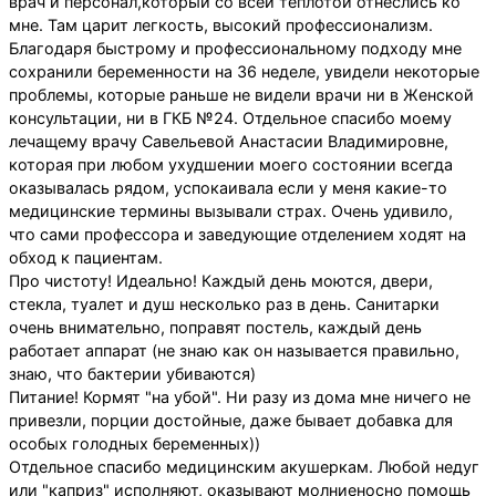
врач и персонал,который со всей теплотой отнеслись ко
мне. Там царит легкость, высокий профессионализм.
Благодаря быстрому и профессиональному подходу мне
сохранили беременности на 36 неделе, увидели некоторые
проблемы, которые раньше не видели врачи ни в Женской
консультации, ни в ГКБ №24. Отдельное спасибо моему
лечащему врачу Савельевой Анастасии Владимировне,
которая при любом ухудшении моего состоянии всегда
оказывалась рядом, успокаивала если у меня какие-то
медицинские термины вызывали страх. Очень удивило,
что сами профессора и заведующие отделением ходят на
обход к пациентам.
Про чистоту! Идеально! Каждый день моются, двери,
стекла, туалет и душ несколько раз в день. Санитарки
очень внимательно, поправят постель, каждый день
работает аппарат (не знаю как он называется правильно,
знаю, что бактерии убиваются)
Питание! Кормят "на убой". Ни разу из дома мне ничего не
привезли, порции достойные, даже бывает добавка для
особых голодных беременных))
Отдельное спасибо медицинским акушеркам. Любой недуг
или "каприз" исполняют, оказывают молниеносно помощь