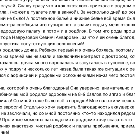
 случай. Скажу сразу что я как оказалось приехала в роддом с
ла.. (может в туалете или в ванной). За несколько дней до ро
ний не было! А постельное бельё и нижнее белье всё время был
смотра сообщили что пузыря нет, а значит воды у меня отошл
предродовую палату, а потом и в родблок. В том что роды про
ктора Наврузовой Севинч Анваровны, за что я ей очень благод
 допустила сопутствующих осложнений!
я родилась дочка. Ребенок первый и я очень боялась, поэтому
 из врачей мы не знали и заключили контракт с доктором, к
азалось, дочка много ворочалась и запуталась в пуповине, в
ня у подруги несколько лет назад была такая же ситуация с р
ился с асфиксией и родовыми осложнениями из-за чего посто
, которой я очень благодарна! Она уверенно, внимательно и
беночек мой родился здоровым на 8-9 баллов по апгар и бла
лияла! Со мной тоже было всё в порядке! Мне наложили неско
о заросли! Отдельно хочу выразить благодарность аккушерка
 не заключали, но со мной постоянно кто-то находился рядом
! Про иные моменты нахождения в роддоме хочу сказать что
енная анастезия, чистый родблок и палаты пребывания, прие
чке!