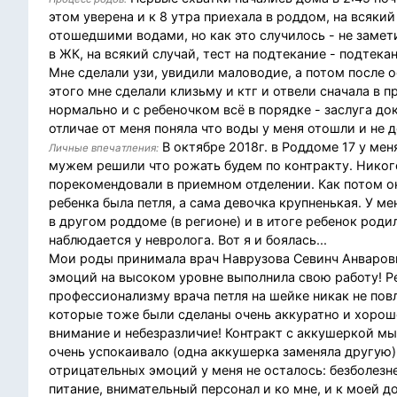
этом уверена и к 8 утра приехала в роддом, на всякий
отошедшими водами, но как это случилось - не замети
в ЖК, на всякий случай, тест на подтекание - подтека
Мне сделали узи, увидили маловодие, а потом после о
этого мне сделали клизьму и ктг и отвели сначала в 
нормально и с ребеночком всё в порядке - заслуга до
отличае от меня поняла что воды у меня отошли и не
В октябре 2018г. в Роддоме 17 у мен
Личные впечатления:
мужем решили что рожать будем по контракту. Никого
порекомендовали в приемном отделении. Как потом ок
ребенка была петля, а сама девочка крупненькая. У ме
в другом роддоме (в регионе) и в итоге ребенок род
наблюдается у невролога. Вот я и боялась...
Мои роды принимала врач Наврузова Севинч Анваровна
эмоций на высоком уровне выполнила свою работу! Ре
профессионализму врача петля на шейке никак не пов
которые тоже были сделаны очень аккуратно и хорош
внимание и небезразличие! Контракт с аккушеркой мы
очень успокаивало (одна аккушерка заменяла другую)
отрицательных эмоций у меня не осталось: безболезн
питание, внимательный персонал и ко мне, и к моей до