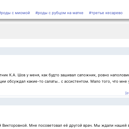
#роды с миомой
#роды с рубцом на матке
#третье кесарево
ник К.А. Шов у меня, как будто зашивал сапожник, ровно наполови
ии обсуждал какие-то салаты.. с ассистентом. Мало того, что мне 
[о
й Викторовной. Мне посоветовал её другой врач. Мы ждали нашей 