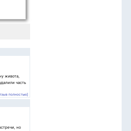
ну живота,
удалили часть
тзыв полностью]
встречи, но