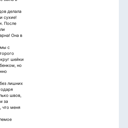
дов делала
и сухие!
и. После
шли
арна! Она в
 мы с
оторого
округ шейки
ебенком, но
янно
 без лишних
годаря
лько швов,
м за
, что меня
млемое