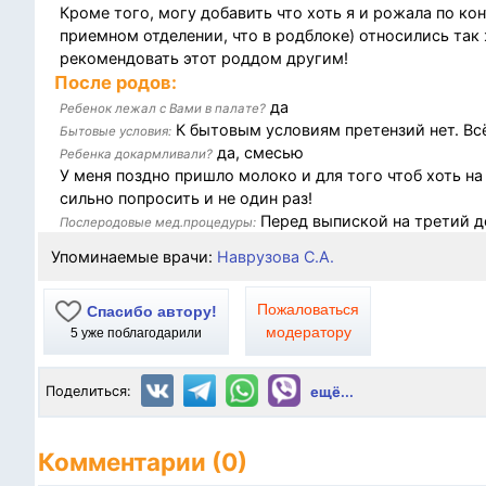
Кроме того, могу добавить что хоть я и рожала по ко
приемном отделении, что в родблоке) относились так ж
рекомендовать этот роддом другим!
После родов:
да
Ребенок лежал с Вами в палате?
К бытовым условиям претензий нет. Всё
Бытовые условия:
да, смесью
Ребенка докармливали?
У меня поздно пришло молоко и для того чтоб хоть н
сильно попросить и не один раз!
Перед выпиской на третий д
Послеродовые мед.процедуры:
Упоминаемые врачи:
Наврузова С.А.
Пожаловаться
Спасибо автору!
модератору
5
уже поблагодарили
Поделиться:
ещё...
Комментарии (0)