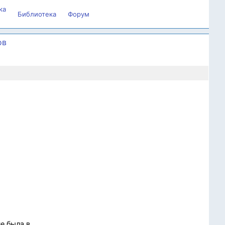
ка
Библиотека
Форум
ов
е была в