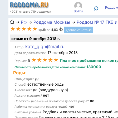
⌕
Роддом
Войти
49031 отзыв о 719 роддомах
→
РФ
→
Роддома Москвы
→
Роддом № 17 ГКБ им
★★★★★
ср.балл 4,83
+добавить отзыв
отзыв от 9 ноября 2018 г.
kate_gign@mail.ru
Автор:
17 октября 2018
Дата родов/выписки:
★★★★★
5
Платное пребывание по конт
Оценка:
130000
Стоимость пребывания/страховая компания:
Роды:
да
Стимуляция?
естественные роды
Способ:
да (эпидуральную)
Анестезия?
нет
Рожали с мужем?
да
Положили ребенка на живот сразу после родов?
нет
Ребенка приложили сразу к груди?
Родблок и палаты чистые, претензий не
Бытовые условия:
Первые схватки начались дома в 2:45 ночи
Процесс родов: