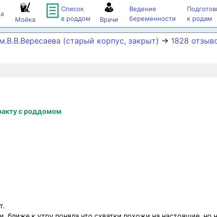
Список
Ведение
Подготов
а
в роддом
беременности
к родам
Мойка
Врачи
.В.В.Вересаева (старый корпус, закрыт)
→
1828 отзыв
ракту с роддомом
т.
, ближе к утру поняла что схватки похожи на настоящие, но н