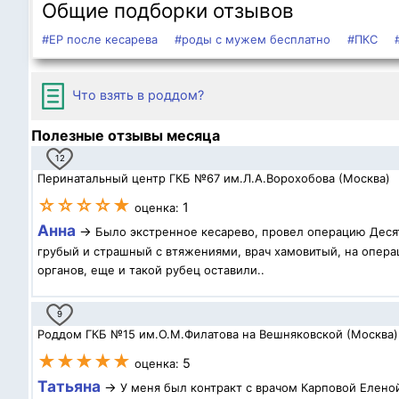
Общие подборки отзывов
#ЕР после кесарева
#роды с мужем бесплатно
#ПКС
Что взять в роддом?
Полезные отзывы месяца
12
Перинатальный центр ГКБ №67 им.Л.А.Ворохобова (Москва)
☆☆☆☆★
1
оценка:
Анна
→
Было экстренное кесарево, провел операцию Десят
грубый и страшный с втяжениями, врач хамовитый, на операц
органов, еще и такой рубец оставили..
9
Роддом ГКБ №15 им.О.М.Филатова на Вешняковской (Москва)
★★★★★
5
оценка:
Татьяна
→
У меня был контракт с врачом Карповой Елено