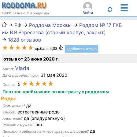
☰
⌕
Войти
49031 отзыв о 719 роддомах
→
РФ
→
Роддома Москвы
→
Роддом № 17 ГКБ
им.В.В.Вересаева (старый корпус, закрыт)
→
1828 отзывов
★★★★★
ср.балл 4,83
+добавить отзыв
отзыв от 23 июня 2020 г.
Vlada
Автор:
31 мая 2020
Дата родов/выписки:
★★★★★
5
Оценка:
Платное пребывание по контракту с роддомом
Роды:
да
Стимуляция?
естественные роды
Способ:
да (эпидуральную)
Анестезия?
нет
Рожали с мужем?
да
Положили ребенка на живот сразу после родов?