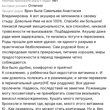
нет
Ребенка приложили сразу к груди?
Отлично
Бытовые условия:
Врач была Савельева Анастасия
Процесс родов:
Владимировна. А вот акушера не запомнила к своему
стыду. Довольна Ими на все 100%. Спасибо им большое!
Никакой лишней эмоциональности, все спокойно, никакой
тревожности не выказывали. Подбадривали. Акушер даже
ради меня задержалась, те начались потуги в пересменка.
Роды прошли для меня удачно: ни единого разрыва и
практически безболезненно. Сам родовой бокс и
послеродовая палата прекрасные, питание хорошее, меры
предосторожности в период пандемии четко
соблюдаются.
Все было удобно, комфортно и приятно!
К сожалению, у ребёночка был недостаток витамина к. И
нам довелось полежать и в реанимации, и затем перевезли
в перинатальный центр(НЕ при роддоме). Все удачно
пролечили. Надеюсь, последствий не заметим. Роженицам
могу посоветовать не пренебрегать советом вкалывать
викасол новорожденному. Кушать много петрушки,
брокколи и печени( где, вроде как, много этого витамина
К) . Как оказалось, это может стать критичным. Ну и, без