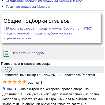
Специализированные роддома Москвы и МО
Платные роддома Москвы
Общие подборки отзывов
#ЕР после кесарева
#роды с мужем бесплатно
#ПКС
#роды с миомой
#роды с рубцом на матке
#третье кесарево
Что взять в роддом?
Полезные отзывы месяца
11
Перинатальный центр ГКБ №67 им.Л.А.Ворохобова (Москва)
☆☆☆☆★
1
оценка:
Анна
→
Было экстренное кесарево, провел операцию
Десятник К.А. Шов у меня, как будто зашивал сапожник, ровно
наполовину живота, грубый и страшный с втяжениями, врач
хамовитый, на операции обсуждал какие-то салаты.. с