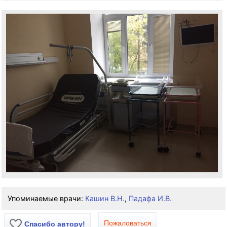
Упоминаемые врачи:
Кашин В.Н.
,
Падафа И.В.
Пожаловаться
Спасибо автору!