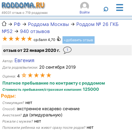
☰
⌕
Войти
49031 отзыв о 719 роддомах
→
РФ
→
Роддома Москвы
→
Роддом № 26 ГКБ
№52
→
940 отзывов
★★★★★
ср.балл 4,70
+добавить отзыв
отзыв от 22 января 2020 г.
1
Евгения
Автор:
20 сентября 2019
Дата родов/выписки:
☆★★★★
4
Оценка:
Платное пребывание по контракту с роддомом
125000
Стоимость пребывания/страховая компания:
Роды:
нет
Стимуляция?
экстренное кесарево сечение
Способ:
да (эпидуральную)
Анестезия?
нет
Рожали с мужем?
нет
Положили ребенка на живот сразу после родов?