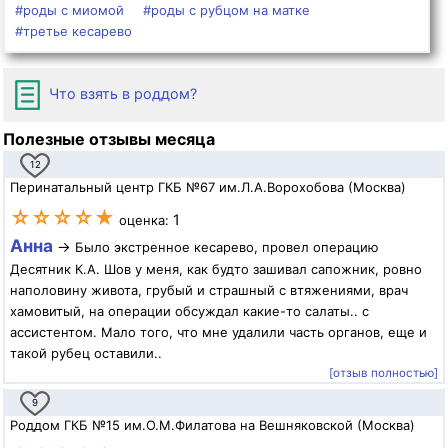
#роды с миомой
#роды с рубцом на матке
#третье кесарево
Что взять в роддом?
Полезные отзывы месяца
12
Перинатальный центр ГКБ №67 им.Л.А.Ворохобова (Москва)
☆☆☆☆★
1
оценка:
Анна
→
Было экстренное кесарево, провел операцию
Десятник К.А. Шов у меня, как будто зашивал сапожник, ровно
наполовину живота, грубый и страшный с втяжениями, врач
хамовитый, на операции обсуждал какие-то салаты.. с
ассистентом. Мало того, что мне удалили часть органов, еще и
такой рубец оставили..
[отзыв полностью]
9
Роддом ГКБ №15 им.О.М.Филатова на Вешняковской (Москва)