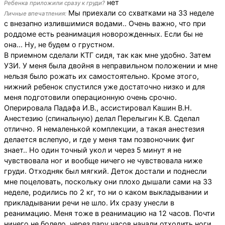
нет
Ребенка приложили сразу к груди?
Мы приехали со схватками на 33 неделе
Личные впечатления:
с внезапно излившимися водами.. Очень важно, что при
роддоме есть реанимация новорожденных. Если бы не
она... Ну, не будем о грустном.
В приемном сделали КТГ сидя, так как мне удобно. Затем
УЗИ. У меня была двойня в неправильном положении и мне
нельзя было рожать их самостоятельно. Кроме этого,
нижний ребенок спустился уже достаточно низко и для
меня подготовили операционную очень срочно.
Оперировала Падафа И.В., ассистировал Кашин В.Н.
Анестезию (спинальную) делал Перелыгин К.В. Сделал
отлично. Я немаленькой комплекции, а такая анестезия
делается вслепую, и где у меня там позвоночник фиг
знает.. Но один точный укол и через 5 минут я не
чувствовала ног и вообще ничего не чувствовала ниже
груди. Отходняк был мягкий. Деток достали и поднесли
мне поцеловать, поскольку они плохо дышали сами на 33
неделе, родились по 2 кг, то ни о каком выкладывании и
прикладывании речи не шло. Их сразу унесли в
реанимацию. Меня тоже в реанимацию на 12 часов. Почти
ничего не болело, через пару часов начали отходить ноги.