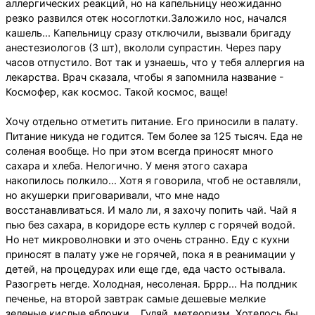
аллергических реакций, но на капельницу неожиданно
резко развился отек носоглотки.Заложило нос, начался
кашель... Капельницу сразу отключили, вызвали бригаду
анестезиологов (3 шт), вкололи супрастин. Через пару
часов отпустило. Вот так и узнаешь, что у тебя аллергия на
лекарства. Врач сказала, чтобы я запомнила название -
Космофер, как космос. Такой космос, ваще!
Хочу отдельно отметить питание. Его приносили в палату.
Питание никуда не годится. Тем более за 125 тысяч. Еда не
соленая вообще. Но при этом всегда приносят много
сахара и хлеба. Нелогично. У меня этого сахара
накопилось полкило... Хотя я говорила, чтоб не оставляли,
но акушерки приговаривали, что мне надо
восстанавливаться. И мало ли, я захочу попить чай. Чай я
пью без сахара, в коридоре есть куллер с горячей водой.
Но нет микроволновки и это очень странно. Еду с кухни
приносят в палату уже не горячей, пока я в реанимации у
детей, на процедурах или еще где, еда часто остывала.
Разогреть негде. Холодная, несоленая. Бррр... На полдник
печенье, на второй завтрак самые дешевые мелкие
зеленые кислые яблочки... Гуляй, метеоризм. Хотелось бы,