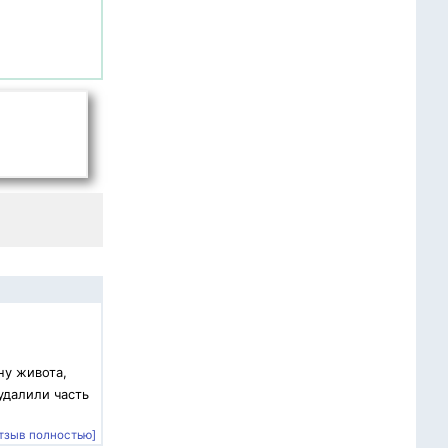
ну живота,
удалили часть
тзыв полностью]