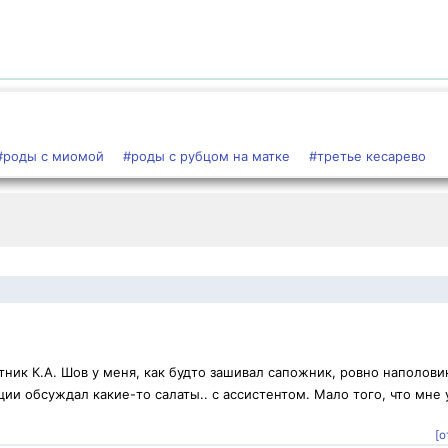
#роды с миомой
#роды с рубцом на матке
#третье кесарево
ник К.А. Шов у меня, как будто зашивал сапожник, ровно наполови
ии обсуждал какие-то салаты.. с ассистентом. Мало того, что мне 
[о