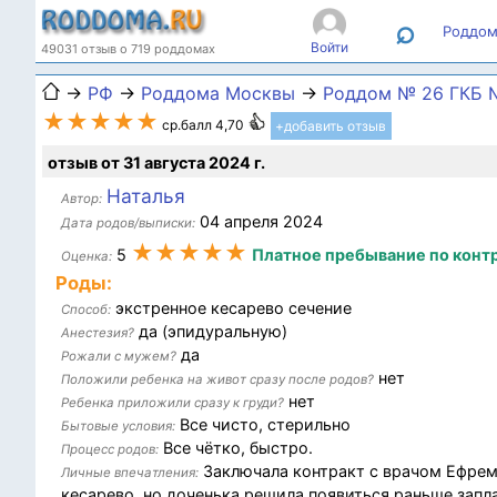
⌕
Роддом
Войти
49031 отзыв о 719 роддомах
→
РФ
→
Роддома Москвы
→
Роддом № 26 ГКБ 
★★★★★
ср.балл 4,70
+добавить отзыв
отзыв от 31 августа 2024 г.
Наталья
Автор:
04 апреля 2024
Дата родов/выписки:
★★★★★
5
Платное пребывание по конт
Оценка:
Роды:
экстренное кесарево сечение
Способ:
да (эпидуральную)
Анестезия?
да
Рожали с мужем?
нет
Положили ребенка на живот сразу после родов?
нет
Ребенка приложили сразу к груди?
Все чисто, стерильно
Бытовые условия:
Все чётко, быстро.
Процесс родов:
Заключала контракт с врачом Ефрем
Личные впечатления:
кесарево, но доченька решила появиться раньше запл