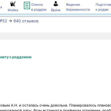
Список
Ведение
Подготов
а
в роддом
беременности
к родам
Мойка
Врачи
№52
→
940 отзывов
ракту с роддомом
овым А.Н. и осталась очень довольна. Планировалось планов
анированной даты. Врач встречал в приёмном отделении, подб