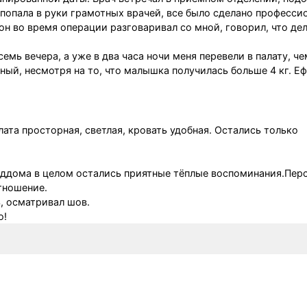
 попала в руки грамотных врачей, все было сделано професси
он во время операции разговаривал со мной, говорил, что де
емь вечера, а уже в два часа ночи меня перевели в палату, че
ный, несмотря на то, что малышка получилась больше 4 кг. Е
ата просторная, светлая, кровать удобная. Остались только
оддома в целом остались приятные тёплые воспоминания.Пер
тношение.
, осматривал шов.
о!