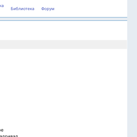
ка
Библиотека
Форум
ое
адривал,