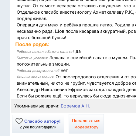
шутил. От самого кесарева остались ощущения, что я
Отдельное спасибо анестезиологу Ахметкалиеву Р.К., 
поддерживал.
Операция для меня и ребёнка прошла легко. Родила в с
несказанно рада. Шов после кесарева аккуратный, ров
врач с большой буквы!
После родов:
да
Ребенок лежал с Вами в палате?
Лежала в семейной палате с мужем. Пал
Бытовые условия:
положительные эмоции.
нет
Ребенка докармливали?
От послеродового отделения и от р
Личные впечатления:
внимательный, никто не грубит, чувствуется доброе о
Александр Николаевич Ефремов заходил каждый день
Если бы рожала ещё, то вернулась бы сюда однозначн
Упоминаемые врачи:
Ефремов А.Н.
Пожаловаться
Спасибо автору!
модератору
2
уже поблагодарили