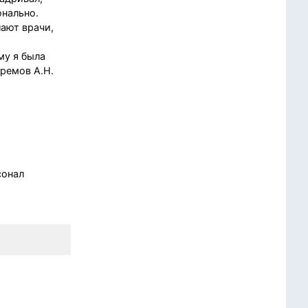
онально.
лают врачи,
му я была
фремов А.Н.
сонал