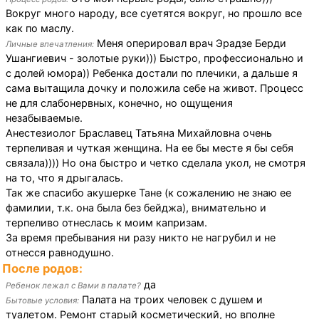
Вокруг много народу, все суетятся вокруг, но прошло все
как по маслу.
Меня оперировал врач Эрадзе Берди
Личные впечатления:
Ушангиевич - золотые руки))) Быстро, профессионально и
с долей юмора)) Ребенка достали по плечики, а дальше я
сама вытащила дочку и положила себе на живот. Процесс
не для слабонервных, конечно, но ощущения
незабываемые.
Анестезиолог Браславец Татьяна Михайловна очень
терпеливая и чуткая женщина. На ее бы месте я бы себя
связала)))) Но она быстро и четко сделала укол, не смотря
на то, что я дрыгалась.
Так же спасибо акушерке Тане (к сожалению не знаю ее
фамилии, т.к. она была без бейджа), внимательно и
терпеливо отнеслась к моим капризам.
За время пребывания ни разу никто не нагрубил и не
отнесся равнодушно.
После родов:
да
Ребенок лежал с Вами в палате?
Палата на троих человек с душем и
Бытовые условия:
туалетом. Ремонт старый косметический, но вполне