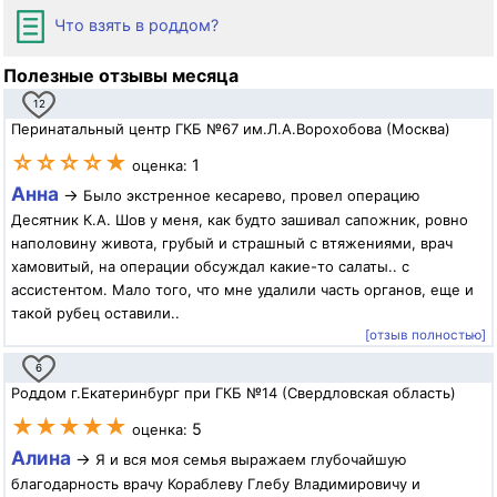
Что взять в роддом?
Полезные отзывы месяца
12
Перинатальный центр ГКБ №67 им.Л.А.Ворохобова (Москва)
☆☆☆☆★
1
оценка:
Анна
→
Было экстренное кесарево, провел операцию
Десятник К.А. Шов у меня, как будто зашивал сапожник, ровно
наполовину живота, грубый и страшный с втяжениями, врач
хамовитый, на операции обсуждал какие-то салаты.. с
ассистентом. Мало того, что мне удалили часть органов, еще и
такой рубец оставили..
[отзыв полностью]
6
Роддом г.Екатеринбург при ГКБ №14 (Свердловская область)
★★★★★
5
оценка:
Алина
→
Я и вся моя семья выражаем глубочайшую
благодарность врачу Кораблеву Глебу Владимировичу и