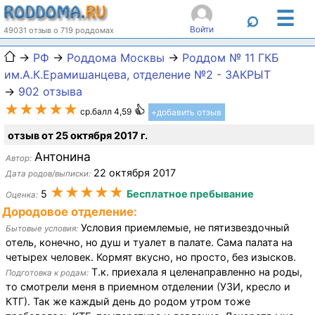
☰
⌕
Войти
49031 отзыв о 719 роддомах
→
РФ
→
Роддома Москвы
→
Роддом № 11 ГКБ
им.А.К.Ерамишанцева, отделение №2 - ЗАКРЫТ
→
902 отзыва
★★★★★
ср.балл 4,59
+добавить отзыв
отзыв от 25 октября 2017 г.
Антонина
Автор:
22 октября 2017
Дата родов/выписки:
★★★★★
5
Бесплатное пребывание
Оценка:
Дородовое отделение:
Условия приемлемые, не пятизвездочный
Бытовые условия:
отель, конечно, но душ и туалет в палате. Сама палата на
четырех человек. Кормят вкусно, но просто, без изысков.
Т.к. приехала я целенаправленно на роды,
Подготовка к родам:
то смотрели меня в приемном отделении (УЗИ, кресло и
КТГ). Так же каждый день до родом утром тоже