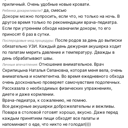
приличный. Очень удобные новые кровати.
да, смесью
Ребенка докармливали?
Докорм можно попросить, если что, но только на ночь. В
другое время только по рекомендации врача-педиатра.
Если при утреннем обходе назначили докорм, то его
приносят 6 раз в сутки.
После родов за день до выписки
Послеродовые мед.процедуры:
обязательно УЗИ. Каждый день дежурная акушерка ходит
по палатам мерить давление и температуру. Дважды в
день обрабатывают швы.
Отношение внимательное. Врач
Личные впечатления:
Скрипицына Наталья Сепановна, которая меня вела, очень
внимательна и компетентна. Во время ежедневного обхода
очень досконально проверяет самочувствие подопечных.
Рассказала о необходимых физических упражнениях,
диете и даже кормлении.
Врача-педиатра, к сожалению, не помню.
Все дежурные акушерки доброжелательны и вежливы.
Повара в столовой готовят хорошо, вкусно. Даже перед
каждым принятием пищи обходят все палаты и
напоминают о еде, что никто не голодал))))