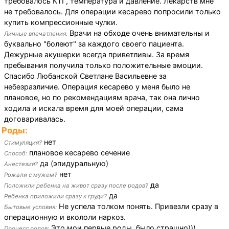
требовалось КТГ, температура и давление. Лекарств мне
не требовалось. Для операции кесарево попросили только
купить компрессионные чулки.
Врачи на обходе очень внимательны и
Личные впечатления:
буквально "болеют" за каждого своего пациента.
Дежурные акушерки всегда приветливы. За время
пребывания получила только положительные эмоции.
Спасибо Любанской Светлане Васильевне за
небезразличие. Операция кесарево у меня было не
плановое, но по рекомендациям врача, так она лично
ходила и искала время для моей операции, сама
договаривалась.
Роды:
нет
Стимуляция?
плановое кесарево сечение
Способ:
да (эпидуральную)
Анестезия?
нет
Рожали с мужем?
да
Положили ребенка на живот сразу после родов?
да
Ребенка приложили сразу к груди?
Не успела толком понять. Привезли сразу в
Бытовые условия:
операционную и вкололи наркоз.
Это мои первые роды, было страшно)))
Процесс родов: