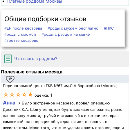
Платные роддома Москвы
Общие подборки отзывов
#ЕР после кесарева
#роды с мужем бесплатно
#ПКС
#роды с миомой
#роды с рубцом на матке
#третье кесарево
Что взять в роддом?
Полезные отзывы месяца
12
Перинатальный центр ГКБ №67 им.Л.А.Ворохобова (Москва)
☆☆☆☆★
1
оценка:
Анна
→
Было экстренное кесарево, провел операцию
Десятник К.А. Шов у меня, как будто зашивал сапожник, ровно
наполовину живота, грубый и страшный с втяжениями, врач
хамовитый, на операции обсуждал какие-то салаты.. с
ассистентом. Мало того, что мне удалили часть органов, еще и