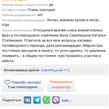
да
Ребенок лежал с Вами в палате?
Очень хорошие
Бытовые условия:
нет
Ребенка докармливали?
Уколы, анализы крови и мочи,
Послеродовые мед.процедуры:
УЗИ
Отношение врачей очень внимательное.
Личные впечатления:
Врач в послеродовом отделении была Скрипицына Наталья
Степановна. Ответила на все мои вопросы касаемо
послеродового периода, дала рекомендации. Медсестры
постоянно заходили в палату, то укол сделать, то давление
померить... в общем постоянно чувствовались участие и
забота.
Упоминаемые врачи:
Скрипицына Н.С.
Пожаловаться
Спасибо автору!
модератору
9
уже поблагодарили
Поделиться:
ещё...