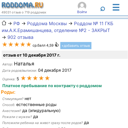
☰
⌕
Войти
49031 отзыв о 719 роддомах
→
РФ
→
Роддома Москвы
→
Роддом № 11 ГКБ
им.А.К.Ерамишанцева, отделение №2 - ЗАКРЫТ
→
902 отзыва
★★★★★
ср.балл 4,59
+добавить отзыв
отзыв от 10 декабря 2017 г.
Наталья
Автор:
04 декабря 2017
Дата родов/выписки:
★★★★★
5
Оценка:
Платное пребывание по контракту с роддомом
Роды:
нет
Стимуляция?
естественные роды
Способ:
да (эпидуральную)
Анестезия?
да
Рожали с мужем?
да
Положили ребенка на живот сразу после родов?