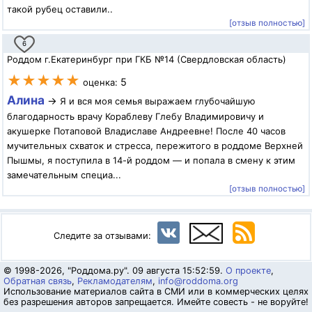
такой рубец оставили..
[отзыв полностью]
6
Роддом г.Екатеринбург при ГКБ №14 (Свердловская область)
★★★★★
5
оценка:
Алина
→
Я и вся моя семья выражаем глубочайшую
благодарность врачу Кораблеву Глебу Владимировичу и
акушерке Потаповой Владиславе Андреевне! После 40 часов
мучительных схваток и стресса, пережитого в роддоме Верхней
Пышмы, я поступила в 14-й роддом — и попала в смену к этим
замечательным специа...
[отзыв полностью]
Следите за отзывами:
© 1998-2026, "Роддома.ру". 09 августа 15:52:59.
О проекте
,
Обратная связь
,
Рекламодателям
,
info@roddoma.org
Использование материалов сайта в СМИ или в коммерческих целях
без разрешения авторов запрещается. Имейте совесть - не воруйте!