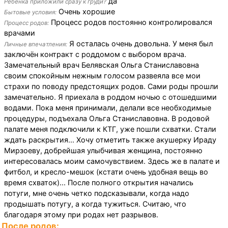
да
Ребенка приложили сразу к груди?
Очень хорошие
Бытовые условия:
Процесс родов постоянно контролировался
Процесс родов:
врачами
Я осталась очень довольна. У меня был
Личные впечатления:
заключён контракт с роддомом с выбором врача.
Замечательный врач Белявская Ольга Станиславовна
своим спокойным нежным голосом развеяла все мои
страхи по поводу предстоящих родов. Сами роды прошли
замечательно. Я приехала в роддом ночью с отошедшими
водами. Пока меня принимали, делали все необходимые
процедуры, подъехала Ольга Станиславовна. В родовой
палате меня подключили к КТГ, уже пошли схватки. Стали
ждать раскрытия... Хочу отметить также акушерку Ираду
Мирзоеву, добрейшая улыбчивая женщина, постоянно
интересовалась моим самочувствием. Здесь же в палате и
фитбол, и кресло-мешок (кстати очень удобная вещь во
время схваток)... После полного открытия начались
потуги, мне очень четко подсказывали, когда надо
продышать потугу, а когда тужиться. Считаю, что
благодаря этому при родах нет разрывов.
После родов: