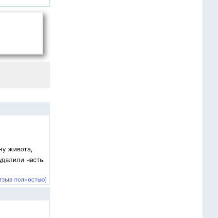
ну живота,
удалили часть
тзыв полностью]