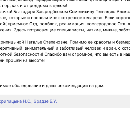
х пор, как и от роддома в целом!
ирочка! Благодаря Зав.родблоком Семенихину Геннадию Алек
е, которые и провели мне экстренное кесарево. Если коротк
кой( приемное Отд, родблок, реанимация, послеродовое Отд, 
ажения. Здесь потрясающие специалисты, чуткие, милые, забо
крипицыной Наталье Степановне. Помимо ее красоты и безме
перативный, внимательный и заботливый человек и врач, с ко
ютной безопасности! Спасибо вам огромное, что вы есть в на
ни прошли на высоте!
имое обследование и даны рекомендации на дом.
крипицына Н.С.
,
Эрадзе Б.У.