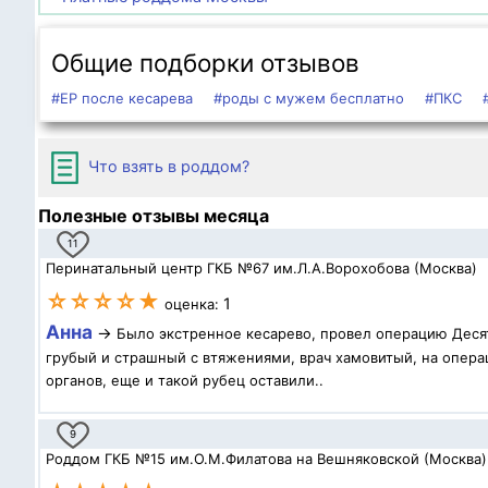
Общие подборки отзывов
#ЕР после кесарева
#роды с мужем бесплатно
#ПКС
Что взять в роддом?
Полезные отзывы месяца
11
Перинатальный центр ГКБ №67 им.Л.А.Ворохобова (Москва)
☆☆☆☆★
1
оценка:
Анна
→
Было экстренное кесарево, провел операцию Десят
грубый и страшный с втяжениями, врач хамовитый, на операц
органов, еще и такой рубец оставили..
9
Роддом ГКБ №15 им.О.М.Филатова на Вешняковской (Москва)