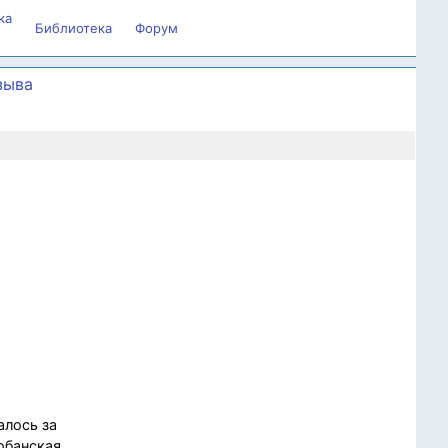
ка
Библиотека
Форум
зыва
алось за
юбанская