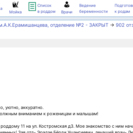
Список
Ведение
Подготов
а
в роддом
беременности
к родам
Мойка
Врачи
м.А.К.Ерамишанцева, отделение №2 - ЗАКРЫТ
→
902 от
о, уютно, аккуратно.
 должным вниманием к роженицам и малышам!
роддому 11 на ул. Костромская д3. Мое знакомство с ним нач
еменных( Зав.отд- Эрадзе Бёрди Ушангиевич, лечащий врач- Л