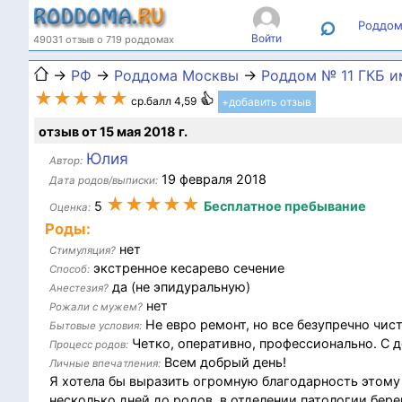
⌕
Роддом
Войти
49031 отзыв о 719 роддомах
→
РФ
→
Роддома Москвы
→
Роддом № 11 ГКБ и
★★★★★
ср.балл 4,59
+добавить отзыв
отзыв от 15 мая 2018 г.
Юлия
Автор:
19 февраля 2018
Дата родов/выписки:
★★★★★
5
Бесплатное пребывание
Оценка:
Роды:
нет
Стимуляция?
экстренное кесарево сечение
Способ:
да (не эпидуральную)
Анестезия?
нет
Рожали с мужем?
Не евро ремонт, но все безупречно чист
Бытовые условия:
Четко, оперативно, профессионально. С
Процесс родов:
Всем добрый день!
Личные впечатления:
Я хотела бы выразить огромную благодарность этому 
несколько дней до родов, в отделении патологии бер