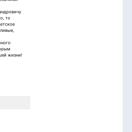
сандровичу
о, то
детское
тливые,
рного
торым
шей жизни!