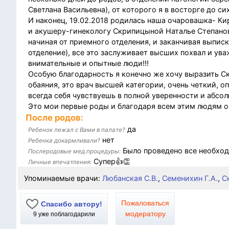
Светлана Васильевна), от которого я в восторге до си
И наконец, 19.02.2018 родилась наша очаровашка- К
и акушеру-гинекологу Скрипицыной Наталье Степановн
начиная от приемного отделения, и заканчивая выпис
отделение), все это заслуживает высших похвал и ув
внимательные и опытные люди!!!
Особую благодарность я конечно же хочу выразить С
обаяния, это врач высшей категории, очень четкий, о
всегда себя чувствуешь в полной уверенности и абсол
Это мои первые роды и благодаря всем этим людям о
После родов:
да
Ребенок лежал с Вами в палате?
нет
Ребенка докармливали?
Было проведено все необход
Послеродовые мед.процедуры:
Супер👍👏
Личные впечатления:
Упоминаемые врачи:
Любанская С.В.
,
Семенихин Г.А.
,
С
Пожаловаться
Спасибо автору!
модератору
9
уже поблагодарили