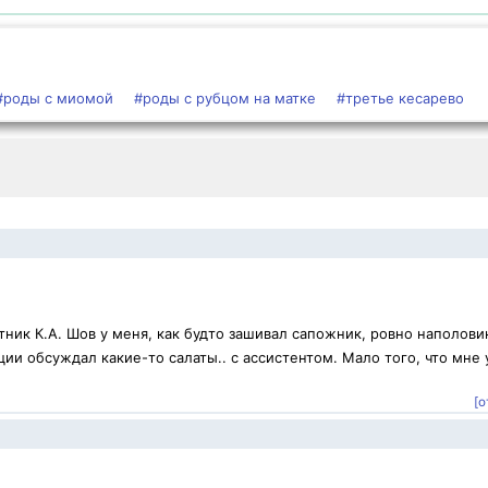
#роды с миомой
#роды с рубцом на матке
#третье кесарево
ник К.А. Шов у меня, как будто зашивал сапожник, ровно наполови
ии обсуждал какие-то салаты.. с ассистентом. Мало того, что мне 
[о