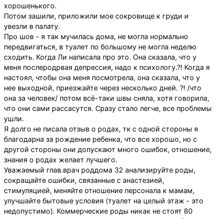
хорошенького.
Потом зашили, приложили мое сокровище к груди и
увезли в палату.
Про шов - я так мучилась дома, не могла нормально
передвигаться, в туалет по большому не могла неделю
сходить. Когда Ли написала про это. Она сказала, что у
меня послеродрвая депрессия, надо к психологу.?! Когда я
настоял, чтобы она меня посмотрела, она сказала, что у
нее выходной, приезжайте через несколько дней. ?! /что
она за человек/ потом всё-таки швы сняла, хотя говорила,
что они сами рассасутся. Сразу стало легче, все проблемы
ушли.
Я долго не писала отзыв о родах, тк с одной стороны я
благодарна за рождение ребенка, что все хорошо, но с
другой стороны они допускают много ошибок, отношение,
знания о родах желает лучшего.
Уважаемый глав.врач роддома 32 анализируйте роды,
сокращайте ошибки, связанные с анастезией,
стимуляцией, меняйте отношение персонала к мамам,
улучшайте бытовые условия (туалет на целый этаж - это
недопустимо). Коммерческие роды никак не стоят 80