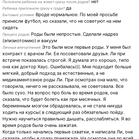
нет
Положили ребенка на живот сразу после родов?
да
Ребенка приложили сразу к груди?
Вроде нормальное. По моей просьбе
Бытовые условия:
принесли футбол, но сказали, что не советуют на нем
сидеть
Роды были непростые. Сделали надрез
Процесс родов:
(эпизиотомию) и вакуум
Это были мои первые роды. У меня был
Личные впечатления:
контракт с врачом Ли. Ее посоветовали друзья. Ли при
встрече показалась строгой. Я думала это хорошо, типо
она как доктор Хаус. Ошибалась(((. Мне подходит больше
мягкий, добрый подход за естественные, а не
медикаментозное роды Ли. При осмотрах она мало, что
говорила, ничего не рассказывала, не советовала. Все
было сухо. На вопрос про боль во время родов, она
сказала, что будет болеть как при месячных. Я
беременным мозгом обрадовалась, и не стала никуда
ходить на курсы( в следующий раз обязательно пойду.
Нужно научиться правильно дышать, расслабляться. Я во
время родов была очень зажатая.
Когда только начались первые схватки, я написала Ли, она
сказала, чтобы я сразу приезжала. На осмотре она по всей