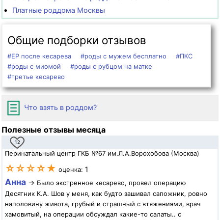
Платные роддома Москвы
Общие подборки отзывов
#ЕР после кесарева
#роды с мужем бесплатно
#ПКС
#роды с миомой
#роды с рубцом на матке
#третье кесарево
Что взять в роддом?
Полезные отзывы месяца
12
Перинатальный центр ГКБ №67 им.Л.А.Ворохобова (Москва)
☆☆☆☆★
1
оценка:
Анна
→
Было экстренное кесарево, провел операцию
Десятник К.А. Шов у меня, как будто зашивал сапожник, ровно
наполовину живота, грубый и страшный с втяжениями, врач
хамовитый, на операции обсуждал какие-то салаты.. с