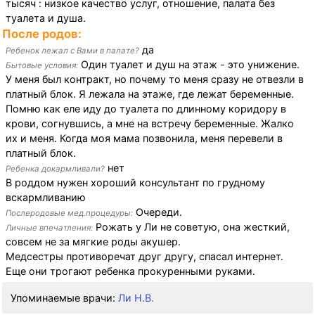
тысяч : низкое качество услуг, отношение, палата без
туалета и душа.
После родов:
да
Ребенок лежал с Вами в палате?
Один туалет и душ на этаж - это унижение.
Бытовые условия:
У меня был контракт, но почему то меня сразу не отвезли в
платный блок. Я лежала на этаже, где лежат беременные.
Помню как еле иду до туалета по длинному коридору в
крови, согнувшись, а мне на встречу беременные. Жалко
их и меня. Когда моя мама позвонила, меня перевели в
платный блок.
нет
Ребенка докармливали?
В роддом нужен хороший консультант по грудному
вскармливанию
Очереди.
Послеродовые мед.процедуры:
Рожать у Ли не советую, она жесткий,
Личные впечатления:
совсем не за мягкие роды акушер.
Медсестры противоречат друг другу, спасал интернет.
Еще они трогают ребенка прокуренными руками.
Упоминаемые врачи:
Ли Н.В.