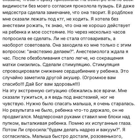
видимости без моего согласия проколола пузырь. Ей даже
медсестра сделала замечание, что она творит. В родблоке
мне сказали лежать под ктг, не ходить. Я хотела без
анестезии рожать, тк знаю, что она не хорошо действует
на ребенка и мое состояние. Но через несколько часов
попросила ее сделать. Ли не стала отговаривать, а
наоборот советовала. Она заходила ко мне только с этим
вопросом: "анастезию делаем?". Анестезиолога ждала я
час. После обезболивания стало легче, но сокращения
матки снизились. Сделали стимуляцию. Стимуляция
спровоцировали снижение сердцебиение у ребенка. Это
случайно заметила другой акушер. (Огромное вам
спасибо!!! Дай Бог вам здоровья!!!)
На эту экстренную ситуацию сбежались все врачи. Мне
сказали тужиться, а я ведь под анастезией, ног не
чувствую. Нужно было спасать малыша, я очень старалась.
Но результата не было, ребенка что-то держало, он не
продвигался. Медперсонал руками ставил мне блоки над
пупком, выталкивая ребенка. Помню их испуганные глаза.
Потом Ли спросила:"будем делать надрез и вакуум?". Я
согласилась. Малыша быстро достали, розовенького,