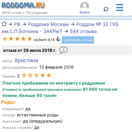
☰
⌕
Войти
49031 отзыв о 719 роддомах
→
РФ
→
Роддома Москвы
→
Роддом № 32 ГКБ
им.С.П.Боткина - ЗАКРЫТ
→
544 отзыва
☆★★★★
ср.балл 4,14
+добавить отзыв
отзыв от 29 июля 2018 г.
2
Христина
Автор:
13 февраля 2016
Дата родов/выписки:
☆☆☆★★
2
Оценка:
Платное пребывание по контракту с роддомом
81 000 точно не
Стоимость пребывания/страховая компания:
помню, больше 80 тысяч
Роды:
да
Стимуляция?
естественные роды
Способ:
да (эпидуральную)
Анестезия?
да
Рожали с мужем?