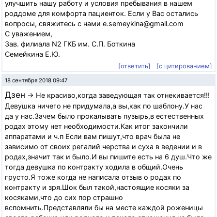
улучшить нашу работу и условия пребывания в нашем
роддоме для комфорта пациенток. Если у Вас остались
вопросы, свяжитесь с нами e.semeykina@gmail.com
С уважением,
Зав. филиала N2 ГКБ им. С.П. Боткина
Семейкина Е.Ю.
[ответить]
[с цитированием]
18 сентября 2018 09:47
Дзен
→ Не красиво,когда заведующая так отнекивается!!!
Девушка ничего не придумала,а вы,как по шаблону.У нас
да у нас.Зачем было прокалывать пузырь,в естественных
родах этому нет необходимости.Как итог закончили
аппаратами и ч.п Если вам пишут,что врач была не
зависимо от своих регалий черства и суха в ведении и в
родах,значит так и было.И вы пишите есть на 6 душ.Что же
тогда девушка по контракту ходила в общий.Очень
грусто.Я тоже когда не написала отзыв о родах по
контракту и зря.Шок был такой,настоящие косяки за
косяками,что до сих пор страшно
вспомнить.Представляли бы на месте каждой роженицы