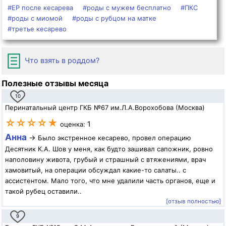
#ЕР после кесарева
#роды с мужем бесплатно
#ПКС
#роды с миомой
#роды с рубцом на матке
#третье кесарево
Что взять в роддом?
Полезные отзывы месяца
10
Перинатальный центр ГКБ №67 им.Л.А.Ворохобова (Москва)
☆☆☆☆★
1
оценка:
Анна
→
Было экстренное кесарево, провел операцию
Десятник К.А. Шов у меня, как будто зашивал сапожник, ровно
наполовину живота, грубый и страшный с втяжениями, врач
хамовитый, на операции обсуждал какие-то салаты.. с
ассистентом. Мало того, что мне удалили часть органов, еще и
такой рубец оставили..
[отзыв полностью]
9