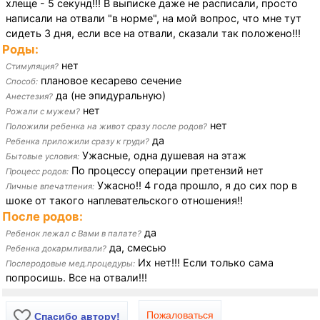
хлеще - 5 секунд!!! В выписке даже не расписали, просто
написали на отвали "в норме", на мой вопрос, что мне тут
сидеть 3 дня, если все на отвали, сказали так положено!!!
Роды:
нет
Стимуляция?
плановое кесарево сечение
Способ:
да (не эпидуральную)
Анестезия?
нет
Рожали с мужем?
нет
Положили ребенка на живот сразу после родов?
да
Ребенка приложили сразу к груди?
Ужасные, одна душевая на этаж
Бытовые условия:
По процессу операции претензий нет
Процесс родов:
Ужасно!! 4 года прошло, я до сих пор в
Личные впечатления:
шоке от такого наплевательского отношения!!
После родов:
да
Ребенок лежал с Вами в палате?
да, смесью
Ребенка докармливали?
Их нет!!! Если только сама
Послеродовые мед.процедуры:
попросишь. Все на отвали!!!
Пожаловаться
Спасибо автору!