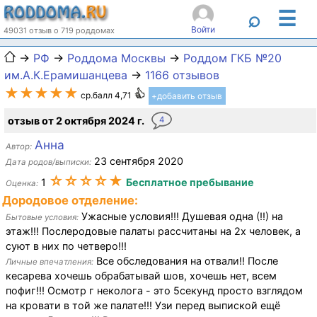
☰
⌕
Войти
49031 отзыв о 719 роддомах
→
РФ
→
Роддома Москвы
→
Роддом ГКБ №20
им.А.К.Ерамишанцева
→
1166 отзывов
★★★★★
ср.балл 4,71
+добавить отзыв
отзыв от 2 октября 2024 г.
4
Анна
Автор:
23 сентября 2020
Дата родов/выписки:
☆☆☆☆★
1
Бесплатное пребывание
Оценка:
Дородовое отделение:
Ужасные условия!!! Душевая одна (!!) на
Бытовые условия:
этаж!!! Послеродовые палаты рассчитаны на 2х человек, а
суют в них по четверо!!!
Все обследования на отвали!! После
Личные впечатления:
кесарева хочешь обрабатывай шов, хочешь нет, всем
пофиг!!! Осмотр г неколога - это 5секунд просто взглядом
на кровати в той же палате!!! Узи перед выпиской ещё