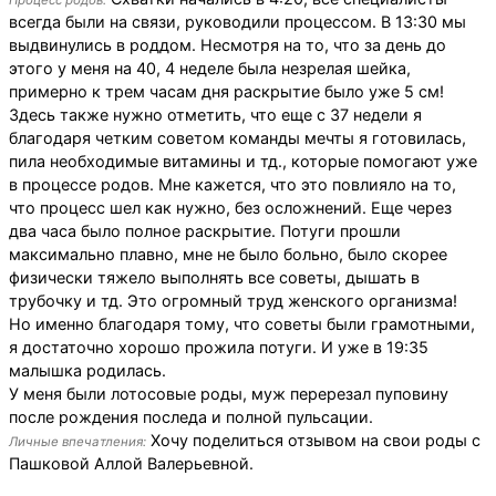
Процесс родов:
всегда были на связи, руководили процессом. В 13:30 мы
выдвинулись в роддом. Несмотря на то, что за день до
этого у меня на 40, 4 неделе была незрелая шейка,
примерно к трем часам дня раскрытие было уже 5 см!
Здесь также нужно отметить, что еще с 37 недели я
благодаря четким советом команды мечты я готовилась,
пила необходимые витамины и тд., которые помогают уже
в процессе родов. Мне кажется, что это повлияло на то,
что процесс шел как нужно, без осложнений. Еще через
два часа было полное раскрытие. Потуги прошли
максимально плавно, мне не было больно, было скорее
физически тяжело выполнять все советы, дышать в
трубочку и тд. Это огромный труд женского организма!
Но именно благодаря тому, что советы были грамотными,
я достаточно хорошо прожила потуги. И уже в 19:35
малышка родилась.
У меня были лотосовые роды, муж перерезал пуповину
после рождения последа и полной пульсации.
Хочу поделиться отзывом на свои роды с
Личные впечатления:
Пашковой Аллой Валерьевной.