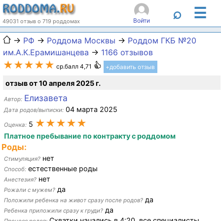
☰
⌕
Войти
49031 отзыв о 719 роддомах
→
РФ
→
Роддома Москвы
→
Роддом ГКБ №20
им.А.К.Ерамишанцева
→
1166 отзывов
★★★★★
ср.балл 4,71
+добавить отзыв
отзыв от 10 апреля 2025 г.
Елизавета
Автор:
04 марта 2025
Дата родов/выписки:
★★★★★
5
Оценка:
Платное пребывание по контракту с роддомом
Роды:
нет
Стимуляция?
естественные роды
Способ:
нет
Анестезия?
да
Рожали с мужем?
да
Положили ребенка на живот сразу после родов?
да
Ребенка приложили сразу к груди?
Схватки начались в 4:20, все специалисты