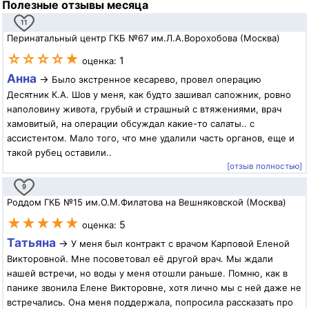
Полезные отзывы месяца
11
Перинатальный центр ГКБ №67 им.Л.А.Ворохобова (Москва)
☆☆☆☆★
1
оценка:
Анна
→
Было экстренное кесарево, провел операцию
Десятник К.А. Шов у меня, как будто зашивал сапожник, ровно
наполовину живота, грубый и страшный с втяжениями, врач
хамовитый, на операции обсуждал какие-то салаты.. с
ассистентом. Мало того, что мне удалили часть органов, еще и
такой рубец оставили..
[отзыв полностью]
9
Роддом ГКБ №15 им.О.М.Филатова на Вешняковской (Москва)
★★★★★
5
оценка:
Татьяна
→
У меня был контракт с врачом Карповой Еленой
Викторовной. Мне посоветовал её другой врач. Мы ждали
нашей встречи, но воды у меня отошли раньше. Помню, как в
панике звонила Елене Викторовне, хотя лично мы с ней даже не
встречались. Она меня поддержала, попросила рассказать про