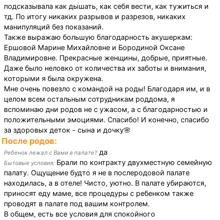
подсказывала как дышать, как себя вести, как тужиться и
тд. По итогу никаких разрывов и разрезов, никаких
манипуляций без показаний.
Также выражаю большую благодарность акушеркам:
Ершовой Марине Михайловне и Бородиной Оксане
Владимировне. Прекрасные женщины, добрые, приятные.
Даже было неловко от количества их заботы и внимания,
которыми я была окружена.
Мне очень повезло с командой на роды! Благодаря им, и в
целом всем остальным сотрудникам роддома, я
вспоминаю дни родов не с ужасом, а с благодарностью и
положительными эмоциями. Спасибо! И конечно, спасибо
за здоровых деток - сына и дочку🌸
После родов:
да
Ребенок лежал с Вами в палате?
Брали по контракту двухместную семейную
Бытовые условия:
палату. Ощущение будто я не в послеродовой палате
находилась, а в отеле! Чисто, уютно. В палате убираются,
приносят еду маме, все процедуры с ребенком также
проводят в палате под вашим контролем.
В общем, есть все условия для спокойного