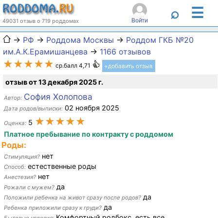
☰
⌕
Войти
49031 отзыв о 719 роддомах
→
РФ
→
Роддома Москвы
→
Роддом ГКБ №20
им.А.К.Ерамишанцева
→
1166 отзывов
★★★★★
ср.балл 4,71
+добавить отзыв
отзыв от 13 декабря 2025 г.
София Холопова
Автор:
02 ноября 2025
Дата родов/выписки:
★★★★★
5
Оценка:
Платное пребывание по контракту с роддомом
Роды:
нет
Стимуляция?
естественные роды
Способ:
нет
Анестезия?
да
Рожали с мужем?
да
Положили ребенка на живот сразу после родов?
да
Ребенка приложили сразу к груди?
Комфортный родбокс, есть все