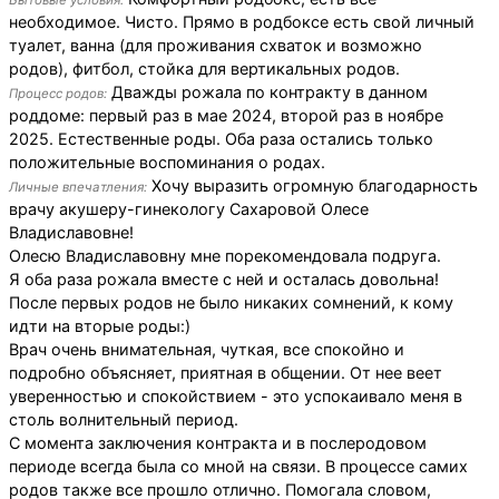
Бытовые условия:
необходимое. Чисто. Прямо в родбоксе есть свой личный
туалет, ванна (для проживания схваток и возможно
родов), фитбол, стойка для вертикальных родов.
Дважды рожала по контракту в данном
Процесс родов:
роддоме: первый раз в мае 2024, второй раз в ноябре
2025. Естественные роды. Оба раза остались только
положительные воспоминания о родах.
Хочу выразить огромную благодарность
Личные впечатления:
врачу акушеру-гинекологу Сахаровой Олесе
Владиславовне!
Олесю Владиславовну мне порекомендовала подруга.
Я оба раза рожала вместе с ней и осталась довольна!
После первых родов не было никаких сомнений, к кому
идти на вторые роды:)
Врач очень внимательная, чуткая, все спокойно и
подробно объясняет, приятная в общении. От нее веет
уверенностью и спокойствием - это успокаивало меня в
столь волнительный период.
С момента заключения контракта и в послеродовом
периоде всегда была со мной на связи. В процессе самих
родов также все прошло отлично. Помогала словом,