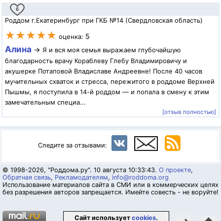
6
Роддом г.Екатеринбург при ГКБ №14 (Свердловская область)
★★★★★
5
оценка:
Алина
→
Я и вся моя семья выражаем глубочайшую
благодарность врачу Кораблеву Глебу Владимировичу и
акушерке Потаповой Владиславе Андреевне! После 40 часов
мучительных схваток и стресса, пережитого в роддоме Верхней
Пышмы, я поступила в 14-й роддом — и попала в смену к этим
замечательным специа...
[отзыв полностью]
Следите за отзывами:
© 1998-2026, "Роддома.ру". 10 августа 10:33:43.
О проекте
,
Обратная связь
,
Рекламодателям
,
info@roddoma.org
Использование материалов сайта в СМИ или в коммерческих целях
без разрешения авторов запрещается. Имейте совесть - не воруйте!
Сайт использует
cookies
.