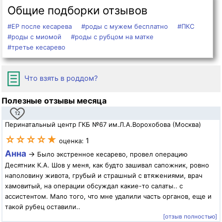
Общие подборки отзывов
#ЕР после кесарева
#роды с мужем бесплатно
#ПКС
#роды с миомой
#роды с рубцом на матке
#третье кесарево
Что взять в роддом?
Полезные отзывы месяца
12
Перинатальный центр ГКБ №67 им.Л.А.Ворохобова (Москва)
☆☆☆☆★
1
оценка:
Анна
→
Было экстренное кесарево, провел операцию
Десятник К.А. Шов у меня, как будто зашивал сапожник, ровно
наполовину живота, грубый и страшный с втяжениями, врач
хамовитый, на операции обсуждал какие-то салаты.. с
ассистентом. Мало того, что мне удалили часть органов, еще и
такой рубец оставили..
[отзыв полностью]