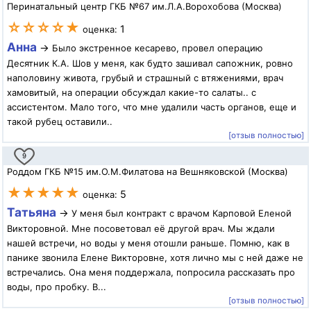
Перинатальный центр ГКБ №67 им.Л.А.Ворохобова (Москва)
☆☆☆☆★
1
оценка:
Анна
→
Было экстренное кесарево, провел операцию
Десятник К.А. Шов у меня, как будто зашивал сапожник, ровно
наполовину живота, грубый и страшный с втяжениями, врач
хамовитый, на операции обсуждал какие-то салаты.. с
ассистентом. Мало того, что мне удалили часть органов, еще и
такой рубец оставили..
[отзыв полностью]
9
Роддом ГКБ №15 им.О.М.Филатова на Вешняковской (Москва)
★★★★★
5
оценка:
Татьяна
→
У меня был контракт с врачом Карповой Еленой
Викторовной. Мне посоветовал её другой врач. Мы ждали
нашей встречи, но воды у меня отошли раньше. Помню, как в
панике звонила Елене Викторовне, хотя лично мы с ней даже не
встречались. Она меня поддержала, попросила рассказать про
воды, про пробку. В...
[отзыв полностью]