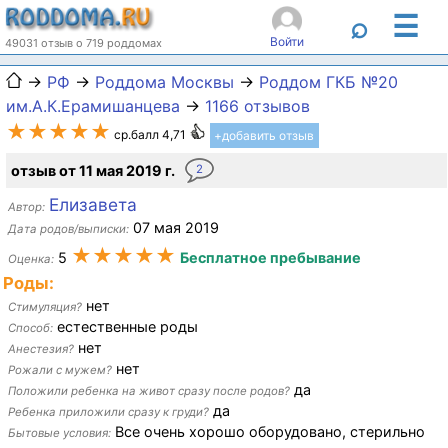
☰
⌕
Войти
49031 отзыв о 719 роддомах
→
РФ
→
Роддома Москвы
→
Роддом ГКБ №20
им.А.К.Ерамишанцева
→
1166 отзывов
★★★★★
ср.балл 4,71
+добавить отзыв
отзыв от 11 мая 2019 г.
2
Елизавета
Автор:
07 мая 2019
Дата родов/выписки:
★★★★★
5
Бесплатное пребывание
Оценка:
Роды:
нет
Стимуляция?
естественные роды
Способ:
нет
Анестезия?
нет
Рожали с мужем?
да
Положили ребенка на живот сразу после родов?
да
Ребенка приложили сразу к груди?
Все очень хорошо оборудовано, стерильно
Бытовые условия: