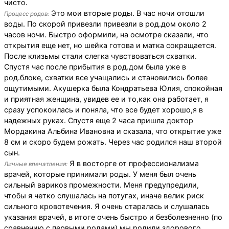
чисто.
Это мои вторые роды. В час ночи отошли
Процесс родов:
воды. По скорой привезли привезли в род.дом около 2
часов ночи. Быстро оформили, на осмотре сказали, что
открытия еще нет, но шейка готова и матка сокращается.
После клизьмы стали слегка чувствоваться схватки.
Спустя час после прибытия в род.дом была уже в
род.блоке, схватки все учащались и становились более
ощутимыми. Акушерка была Кондратьева Юлия, спокойная
и приятная женщина, увидев ее и то,как она работает, я
сразу успокоилась и поняла, что все будет хорошо,я в
надежных руках. Спустя еще 2 часа пришла доктор
Мордакина Альбина Ивановна и сказала, что открытие уже
8 см и скоро будем рожать. Через час родился наш второй
сын.
Я в восторге от профессионализма
Личные впечатления:
врачей, которые принимали роды. У меня был очень
сильный варикоз промежности. Меня предупредили,
чтобы я четко слушалась на потугах, иначе велик риск
сильного кровотечения. Я очень старалась и слушалась
указания врачей, в итоге очень быстро и безболезненно (по
сравнению с первыми родами) мы родили здорового