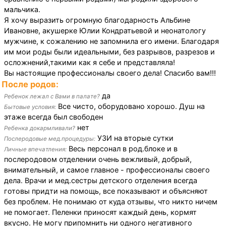
мальчика.
Я хочу выразить огромную благодарность Альбине
Ивановне, акушерке Юлии Кондратьевой и неонатологу
мужчине, к сожалению не запомнила его имени. Благодаря
им мои роды были идеальными, без разрывов, разрезов и
осложнений,такими как я себе и представляла!
Вы настоящие профессионалы своего дела! Спасибо вам!!!
После родов:
да
Ребенок лежал с Вами в палате?
Все чисто, оборудовано хорошо. Душ на
Бытовые условия:
этаже всегда был свободен
нет
Ребенка докармливали?
УЗИ на вторые сутки
Послеродовые мед.процедуры:
Весь персонал в род.блоке и в
Личные впечатления:
послеродовом отделении очень вежливый, добрый,
внимательный, и самое главное - профессионалы своего
дела. Врачи и мед.сестры детского отделения всегда
готовы придти на помощь, все показывают и объясняют
без проблем. Не понимаю от куда отзывы, что никто ничем
не помогает. Пеленки приносят каждый день, кормят
вкусно. Не могу припомнить ни одного негативного