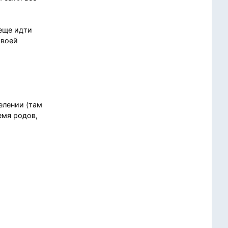
 еще идти
своей
елении (там
емя родов,