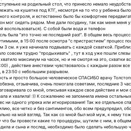
 ступеньке на родильный стол, что принесло немало неудобств
ежать на кушетке под КТГ, несмотря на то что у ребенка было
ного контроля, и естественно было бы комфортнее передвигат
 он мог сидеть рядом. Мне дали посудину, так как меня меня 
й воспользоваться). С собой были вода и телефон
ль была "это точно не последний раз!". В общем весь процесс
щутимыми, в 15:00 после осмотра "с пристрастием" процесс п
м 3 см. я уже начинала подвывать с каждой схваткой. Прибли
тало совсем трудно "продыхивать" , тут в ход уже пошли слез
 хватило максимум на часок, но и не смотря на это, схватки в
:00) , действие анестезии чувствовалось с каждым разом все
, в 23:50 с небольшим разрывом.
сть и просто большое человеческое СПАСИБО врачу Толстоп
юбезна, отзывчива, очень помогала советами, последние 3 ча
азговаривала со мной, описывая каждое свое действие и мои
вала и хвалила! :)) К сожалению не запомнила имена остальны
ес ни одного упрека или игнорирования! Так же отдельное сп
лию, все четко и без сантиментов, обо всем предупредил, об
ьно на мой взгляд. Так как со мной был мой муж, к нему тож
 что бы провести какие то процедуры, шутили с ним, в обще
 родила и сына и послед, необходимо было сделать небольшую 