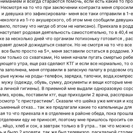
пониманием и всегда стараются помочь, если есть какие то пр
 Несмотря на то что при заключении контракта меня спросили
, и девушка это зафиксировала- меня все таки отправили в 1-е
неколога из 1-го акушерского, об этом мне сообщили девушк
вило, потому что нигде об этом не написано). Приехала в род
 наступает родовая деятельность самостоятельно, то в 40,4 н
уже за несколько дней что организм потихоньку готовится , ра
тправят домой дожидаться схваток. Но не смотря на то что все
 все было просто на 5+, меня заставили остаться в роддоме. 
ом только со схватками, Но меня начали пугать смертью ребе
дующего утра, еще раз сделают КТГ и если все нормально, то 
ла заполнена, меня отправили в запасную палату в родовом от
орые нужны на роды-телефон, зарядка, тапочки, вода,компре
 мужу (одежду, обувь, сумку, документы и вещи которые мне
а личной гигиены). В приемной мне выдали одноразовую сор
нализ, кровь, поставили ктг, еще приходили 2 врача, расспраш
осмотр "с пристрастием". Сказали что шейка уже мягкая и кор
ьменный отказ... так же предлагали какие то капельницы для
ая то что приехала я в отделение в районе обеда, пока прошла
отделении еду не приносят, поэтому мне пришлось просить се
йцо, хлеб и сок, а завтрак только в 9 утра... так что можно 
оть и было 2 кровати, так же был телевизор, раскладной столик