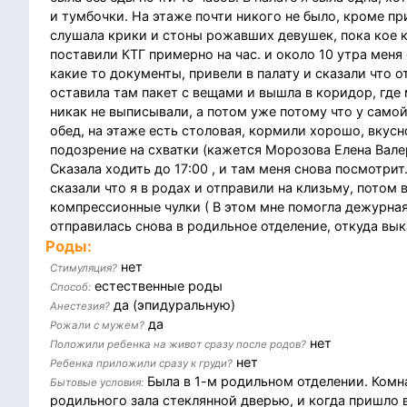
и тумбочки. На этаже почти никого не было, кроме пр
слушала крики и стоны рожавших девушек, пока кое к
поставили КТГ примерно на час. и около 10 утра меня
какие то документы, привели в палату и сказали что 
оставила там пакет с вещами и вышла в коридор, где
никак не выписывали, а потом уже потому что у самой
обед, на этаже есть столовая, кормили хорошо, вкусн
подозрение на схватки (кажется Морозова Елена Валер
Сказала ходить до 17:00 , и там меня снова посмотрит
сказали что я в родах и отправили на клизьму, потом 
компрессионные чулки ( В этом мне помогла дежурная 
отправилась снова в родильное отделение, откуда вык
Роды:
нет
Стимуляция?
естественные роды
Способ:
да (эпидуральную)
Анестезия?
да
Рожали с мужем?
нет
Положили ребенка на живот сразу после родов?
нет
Ребенка приложили сразу к груди?
Была в 1-м родильном отделении. Комна
Бытовые условия:
родильного зала стеклянной дверью, и когда пришло 