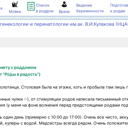
Список
Ведение
Подготов
а
в роддом
беременности
к родам
Мойка
Врачи
гинекологии и перинатологии им.ак. В.И.Кулакова (НЦ
ракту с роддомом
 "Роды в радость")
олотенце. Столовая была на этаже, хоть и пробыла там лишь 
ные чулки :-), от стимуляции родов написала письменный от
ния (у меня на фоне волнения перед предстоящими родами по
один день (примерно с 10:00 до 17:00). Очень все чисто, акку
ей, кулеры с водой. Медсестры всегда рядом. Очень положит