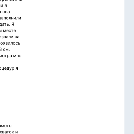
чи я
снова
 заполнили
дать. Я
м месте
озвали на
появилось
3 см.
смотра мне
оцедур я
самого
хваток и