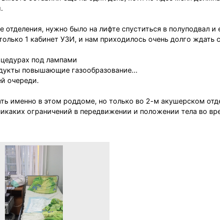
.
це отделения, нужно было на лифте спуститься в полуподвал и
только 1 кабинет УЗИ, и нам приходилось очень долго ждать 
роцедурах под лампами
одукты повышающие газообразование...
ей очереди.
жать именно в этом роддоме, но только во 2-м акушерском отд
 никаких ограничений в передвижении и положении тела во вр