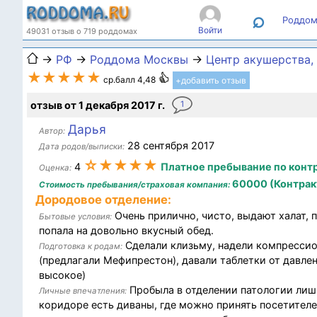
⌕
Роддом
Войти
49031 отзыв о 719 роддомах
→
РФ
→
Роддома Москвы
→
Центр акушерства, 
★★★★★
ср.балл 4,48
+добавить отзыв
отзыв от 1 декабря 2017 г.
1
Дарья
Автор:
28 сентября 2017
Дата родов/выписки:
☆★★★★
4
Платное пребывание по конт
Оценка:
60000 (Контракт
Стоимость пребывания/страховая компания:
Дородовое отделение:
Очень прилично, чисто, выдают халат, п
Бытовые условия:
попала на довольно вкусный обед.
Сделали клизьму, надели компрессион
Подготовка к родам:
(предлагали Мефипрестон), давали таблетки от давле
высокое)
Пробыла в отделении патологии лишь 
Личные впечатления:
коридоре есть диваны, где можно принять посетител