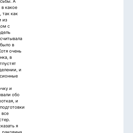
осьбы. А
 в какое
, так как
и из
дом с
едель
ссчитывала
 было в
Хотя очень
нка, в
отпустят
делении, и
ссионные
очку и
ивали обо
откая, и
 подготовки
 все
стер.
сказать я
, раковина