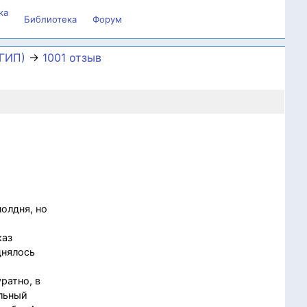
ка
Библиотека
Форум
АГИП)
→
1001 отзыв
полдня, но
каз
днялось
ратно, в
ельный