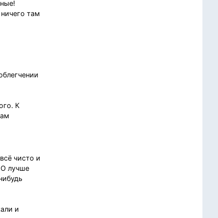
тные!
 ничего там
 облегчении
ого. К
сам
 всё чисто и
НО лучше
 нибудь
кали и