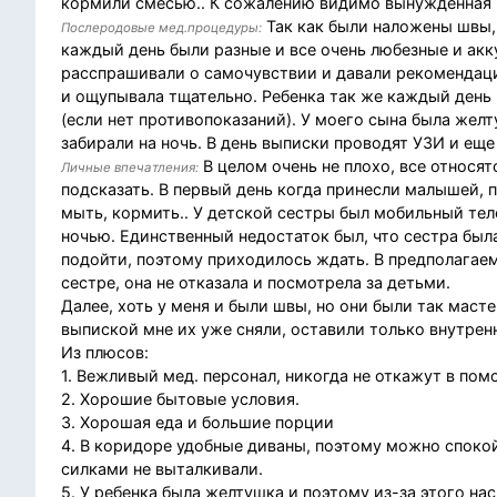
кормили смесью.. К сожалению видимо вынужденная
Так как были наложены швы,
Послеродовые мед.процедуры:
каждый день были разные и все очень любезные и акк
расспрашивали о самочувствии и давали рекомендац
и ощупывала тщательно. Ребенка так же каждый день
(если нет противопоказаний). У моего сына была желт
забирали на ночь. В день выписки проводят УЗИ и еще 
В целом очень не плохо, все относят
Личные впечатления:
подсказать. В первый день когда принесли малышей, 
мыть, кормить.. У детской сестры был мобильный тел
ночью. Единственный недостаток был, что сестра была
подойти, поэтому приходилось ждать. В предполагаем
сестре, она не отказала и посмотрела за детьми.
Далее, хоть у меня и были швы, но они были так маст
выпиской мне их уже сняли, оставили только внутре
Из плюсов:
1. Вежливый мед. персонал, никогда не откажут в пом
2. Хорошие бытовые условия.
3. Хорошая еда и большие порции
4. В коридоре удобные диваны, поэтому можно споко
силками не выталкивали.
5. У ребенка была желтушка и поэтому из-за этого на