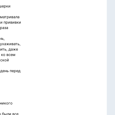
ушерки
сматривала
 и прививки
 раза
чь,
 ухаживать,
ить, даже
 ко всем
тской
 день перед
 никого
ы были все