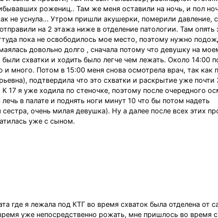
ибывавших рожениц.. Там же меня оставили на ночь, и пол но
ак не уснула... Утром пришли акушерки, померили давление, 
 отправили на 2 этажа ниже в отделение патологии. Там опять
оттуда пока не освободилось мое место, поэтому нужно подож
 маялась довольно долго , сначала потому что девушку на мое
 были схватки и ходить было легче чем лежать. Около 14:00 п
о и много. Потом в 15:00 меня снова осмотрела врач, так как 
ьевна), подтвердила что это схватки и раскрытие уже почти 
. К 17 я уже ходила по стеночке, поэтому после очередного о
в лечь в палате и поднять ноги минут 10 что бы потом надеть
сестра, очень милая девушка). Ну а далее после всех этих пр
атилась уже с сыном.
та где я лежала под КТГ во время схваток была отделена от 
время уже непосредственно рожать, мне пришлось во время с