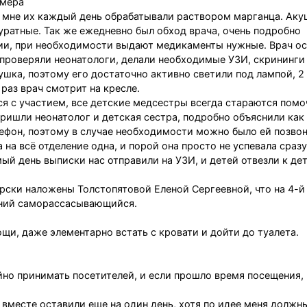
 мера
 мне их каждый день обрабатывали раствором марганца. Ак
уратные. Так же ежедневно был обход врача, очень подробно
ии, при необходимости выдают медикаменты нужные. Врач о
 проверяли неонатологи, делали необходимые УЗИ, скрининги
ушка, поэтому его достаточно активно светили под лампой, 2
раз врач смотрит на кресле.
ся с участием, все детские медсестры всегда стараются помо
пришли неонатолог и детская сестра, подробно объяснили как
ефон, поэтому в случае необходимости можно было ей позвон
 на всё отделение одна, и порой она просто не успевала сразу
ый день выписки нас отправили на УЗИ, и детей отвезли к де
ерски наложены Толстопятовой Еленой Сергеевной, что на 4-й
нний саморассасывающийся.
ощи, даже элементарно встать с кровати и дойти до туалета.
йно принимать посетителей, и если прошло время посещения,
с вместе оставили еще на один день, хотя по идее меня должн