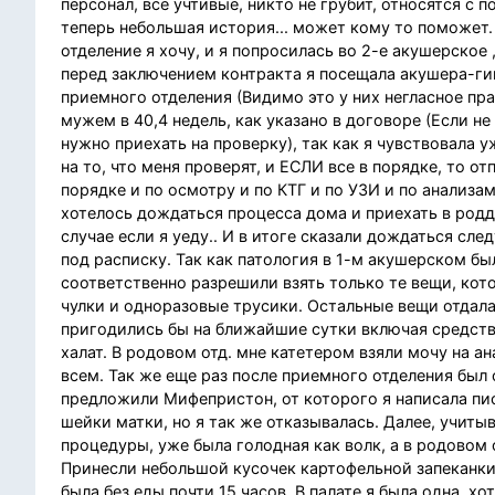
персонал, все учтивые, никто не грубит, относятся с 
теперь небольшая история... может кому то поможет.
отделение я хочу, и я попросилась во 2-е акушерское 
перед заключением контракта я посещала акушера-ги
приемного отделения (Видимо это у них негласное пра
мужем в 40,4 недель, как указано в договоре (Если не
нужно приехать на проверку), так как я чувствовала 
на то, что меня проверят, и ЕСЛИ все в порядке, то о
порядке и по осмотру и по КТГ и по УЗИ и по анализам
хотелось дождаться процесса дома и приехать в родд
случае если я уеду.. И в итоге сказали дождаться сле
под расписку. Так как патология в 1-м акушерском бы
соответственно разрешили взять только те вещи, кот
чулки и одноразовые трусики. Остальные вещи отдала
пригодились бы на ближайшие сутки включая средств
халат. В родовом отд. мне катетером взяли мочу на а
всем. Так же еще раз после приемного отделения был 
предложили Мифепристон, от которого я написала пис
шейки матки, но я так же отказывалась. Далее, учитыв
процедуры, уже была голодная как волк, а в родовом 
Принесли небольшой кусочек картофельной запеканки, я
была без еды почти 15 часов. В палате я была одна, х