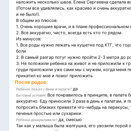
наложить несколько швов. Елена Сергеевна сделала в
(Потом все удивлялись, как красиво и очень аккуратно
и не было!).
В общем из плюсов:
1. Очень хорошие врачи, и в плане профессиональном 
2. Все аккуратно, чисто, всегда есть кто то рядом.
Из минусов:
1. Все роды нужно лежать на кушетке под КТГ, что го
боли
2. В самый разгар потуг нужно пройти 2-3 метра до р
3. Не положили ребенка на живот и не приложили к гр
груди приложили уже сами мы с мужем, когда меня пе
прикатил ко мне и помог приложить
После родов:
да
Ребенок лежал с Вами в палате?
Все понравилось в принципе, в палате б
Бытовые условия:
аккуратно. Еду приносили 3 раза в день к палатам, и
попросить близких привезти что-нибудь на перекусы, 
печенья простые или сухарики.
да, смесью
Ребенка докармливали?
Так как у малыша была желтушка, его увозили порой н