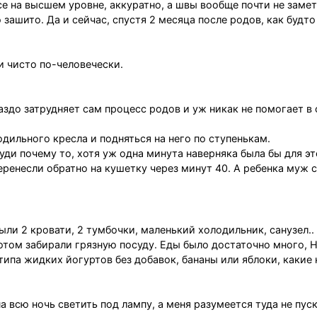
се на высшем уровне, аккуратно, а швы вообще почти не заме
 зашито. Да и сейчас, спустя 2 месяца после родов, как будто
и чисто по-человечески.
раздо затрудняет сам процесс родов и уж никак не помогает в
одильного кресла и подняться на него по ступенькам.
уди почему то, хотя уж одна минута наверняка была бы для эт
ренесли обратно на кушетку через минут 40. А ребенка муж 
ыли 2 кровати, 2 тумбочки, маленький холодильник, санузел..
 потом забирали грязную посуду. Еды было достаточно много, 
типа жидких йогуртов без добавок, бананы или яблоки, какие
а всю ночь светить под лампу, а меня разумеется туда не пус