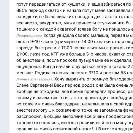
потуг передвигаться от кушетки, и еще взбираться по
ВЕСЬ период схваток и начала потуг меня заставляли л
порядке и не было никаких поводов для такого тоталь
все чисто, аккуратно, мужу принесли стульчик что бы
тошнило с каждой схваткой (слава богу не пришлось е
Когда увидела своего малыша, первая мыс
Процесс родов:
около 9-10 часов (примерно с 14:00 схватки стали о
гораздо быстрее и к 17:00 после клизьмы с раскрытие
21:00, лежа под КТГ уже больше 3-х часов, схватки с
об анестезии, после прокола пузыря мне ее и сделали,
ощущались. Когда начали ощущаться потуги (около 22
меньше. Родила сыночка весом в 3710 и ростом 53 см
Хочу выразить огромную благодарно
Личные впечатления:
Елене Сергеевне! Весь период родов она была очень л
вообще не отходила, все время проверяла процесс, р
почему и зачем так то и так то происходит, подбадри
но тоже им очень благодарна, не услышала в свой адр
анестезиологу... к сожалению тоже не запомнила фами
расспросил, в общем выполнил все очень профессионал
хорошо относились, иногда просили выйти на минутку
прошли на очень позитивной нотке ! :) В итоге когда