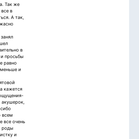
а. Так же
 все в
ься. А так,
ужасно
 занял
ошел
зительно в
ы и просьбы
се равно
 меньше и
ятовой
са кажется
 ощущения-
х акушерок,
асибо
о всем
е все очень
м роды
чистку и