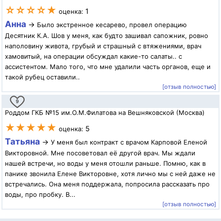
☆☆☆☆★
1
оценка:
Анна
→
Было экстренное кесарево, провел операцию
Десятник К.А. Шов у меня, как будто зашивал сапожник, ровно
наполовину живота, грубый и страшный с втяжениями, врач
хамовитый, на операции обсуждал какие-то салаты.. с
ассистентом. Мало того, что мне удалили часть органов, еще и
такой рубец оставили..
[отзыв полностью]
9
Роддом ГКБ №15 им.О.М.Филатова на Вешняковской (Москва)
★★★★★
5
оценка:
Татьяна
→
У меня был контракт с врачом Карповой Еленой
Викторовной. Мне посоветовал её другой врач. Мы ждали
нашей встречи, но воды у меня отошли раньше. Помню, как в
панике звонила Елене Викторовне, хотя лично мы с ней даже не
встречались. Она меня поддержала, попросила рассказать про
воды, про пробку. В...
[отзыв полностью]