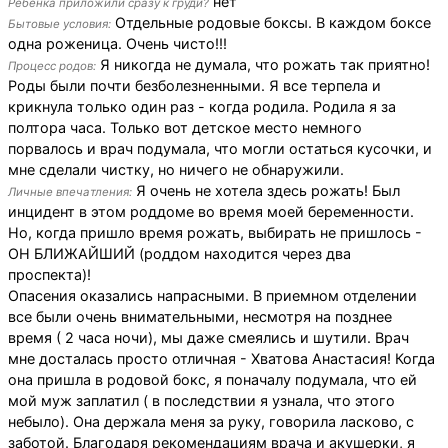
нет
Ребенка приложили сразу к груди?
Отдельные родовые боксы. В каждом боксе
Бытовые условия:
одна роженица. Очень чисто!!!
Я никогда не думала, что рожать так приятно!
Процесс родов:
Роды были почти безболезненными. Я все терпела и
крикнула только один раз - когда родила. Родила я за
полтора часа. Только вот детское место немного
порвалось и врач подумала, что могли остаться кусочки, и
мне сделали чистку, но ничего не обнаружили.
Я очень не хотела здесь рожать! Был
Личные впечатления:
инцидент в этом роддоме во время моей беременности.
Но, когда пришло время рожать, выбирать не пришлось -
ОН БЛИЖАЙШИЙ (роддом находится через два
проспекта)!
Опасения оказались напрасными. В приемном отделении
все были очень внимательными, несмотря на позднее
время ( 2 часа ночи), мы даже смеялись и шутили. Врач
мне досталась просто отличная - Хватова Анастасия! Когда
она пришла в родовой бокс, я поначалу подумала, что ей
мой муж заплатил ( в последствии я узнала, что этого
небыло). Она держала меня за руку, говорила ласково, с
заботой. Благодаря рекомендациям врача и акушерки, я