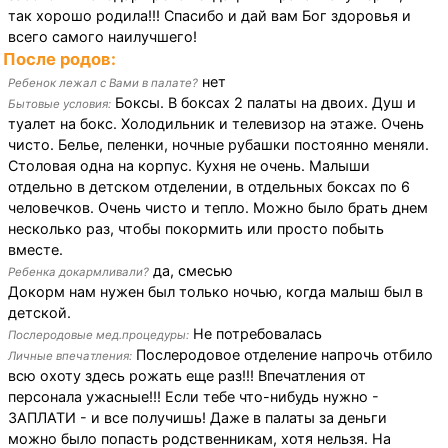
так хорошо родила!!! Спасибо и дай вам Бог здоровья и
всего самого наилучшего!
После родов:
нет
Ребенок лежал с Вами в палате?
Боксы. В боксах 2 палаты на двоих. Душ и
Бытовые условия:
туалет на бокс. Холодильник и телевизор на этаже. Очень
чисто. Белье, пеленки, ночные рубашки постоянно меняли.
Столовая одна на корпус. Кухня не очень. Малыши
отдельно в детском отделении, в отдельных боксах по 6
человечков. Очень чисто и тепло. Можно было брать днем
несколько раз, чтобы покормить или просто побыть
вместе.
да, смесью
Ребенка докармливали?
Докорм нам нужен был только ночью, когда малыш был в
детской.
Не потребовалась
Послеродовые мед.процедуры:
Послеродовое отделение напрочь отбило
Личные впечатления:
всю охоту здесь рожать еще раз!!! Впечатления от
персонала ужасные!!! Если тебе что-нибудь нужно -
ЗАПЛАТИ - и все получишь! Даже в палаты за деньги
можно было попасть родственникам, хотя нельзя. На