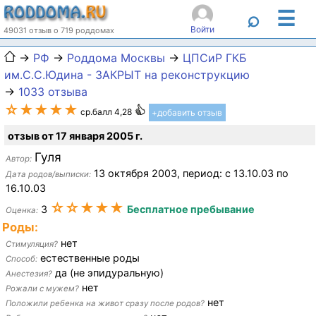
☰
⌕
Войти
49031 отзыв о 719 роддомах
→
РФ
→
Роддома Москвы
→
ЦПСиР ГКБ
им.С.С.Юдина - ЗАКРЫТ на реконструкцию
→
1033 отзыва
☆★★★★
ср.балл 4,28
+добавить отзыв
отзыв от 17 января 2005 г.
Гуля
Автор:
13 октября 2003, период: c 13.10.03 по
Дата родов/выписки:
16.10.03
☆☆★★★
3
Бесплатное пребывание
Оценка:
Роды:
нет
Стимуляция?
естественные роды
Способ:
да (не эпидуральную)
Анестезия?
нет
Рожали с мужем?
нет
Положили ребенка на живот сразу после родов?